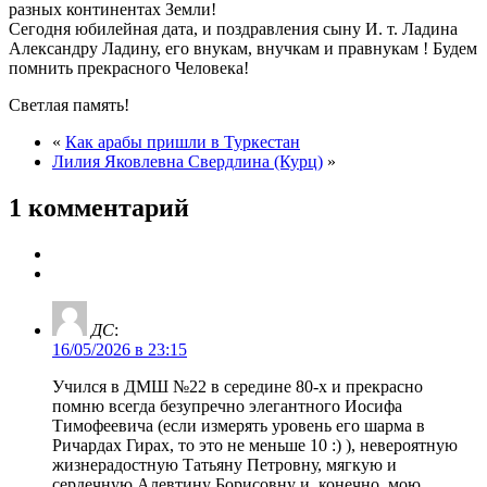
разных континентах Земли!
Сегодня юбилейная дата, и поздравления сыну И. т. Ладина
Александру Ладину, его внукам, внучкам и правнукам ! Будем
помнить прекрасного Человека!
Светлая память!
«
Как арабы пришли в Туркестан
Лилия Яковлевна Свердлина (Курц)
»
1 комментарий
ДС
:
16/05/2026 в 23:15
Учился в ДМШ №22 в середине 80-х и прекрасно
помню всегда безупречно элегантного Иосифа
Тимофеевича (если измерять уровень его шарма в
Ричардах Гирах, то это не меньше 10 :) ), невероятную
жизнерадостную Татьяну Петровну, мягкую и
сердечную Алевтину Борисовну и, конечно, мою