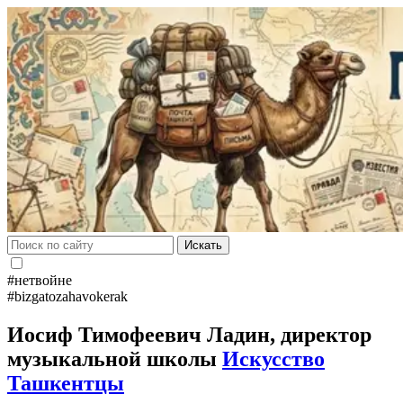
Искать
#нетвойне
#bizgatozahavokerak
Иосиф Тимофеевич Ладин, директор
музыкальной школы
Искусство
Ташкентцы