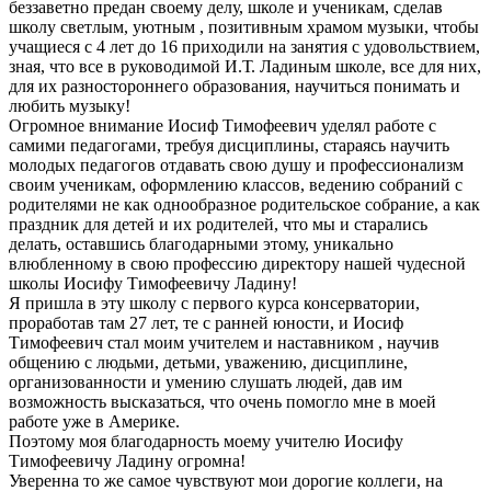
беззаветно предан своему делу, школе и ученикам, сделав
школу светлым, уютным , позитивным храмом музыки, чтобы
учащиеся с 4 лет до 16 приходили на занятия с удовольствием,
зная, что все в руководимой И.Т. Ладиным школе, все для них,
для их разностороннего образования, научиться понимать и
любить музыку!
Огромное внимание Иосиф Тимофеевич уделял работе с
самими педагогами, требуя дисциплины, стараясь научить
молодых педагогов отдавать свою душу и профессионализм
своим ученикам, оформлению классов, ведению собраний с
родителями не как однообразное родительское собрание, а как
праздник для детей и их родителей, что мы и старались
делать, оставшись благодарными этому, уникально
влюбленному в свою профессию директору нашей чудесной
школы Иосифу Тимофеевичу Ладину!
Я пришла в эту школу с первого курса консерватории,
проработав там 27 лет, те с ранней юности, и Иосиф
Тимофеевич стал моим учителем и наставником , научив
общению с людьми, детьми, уважению, дисциплине,
организованности и умению слушать людей, дав им
возможность высказаться, что очень помогло мне в моей
работе уже в Америке.
Поэтому моя благодарность моему учителю Иосифу
Тимофеевичу Ладину огромна!
Уверенна то же самое чувствуют мои дорогие коллеги, на