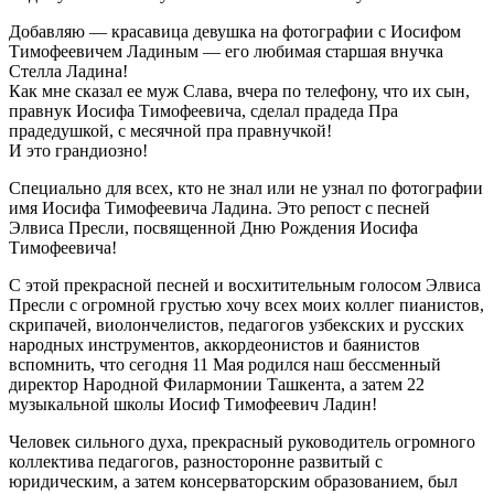
Добавляю — красавица девушка на фотографии с Иосифом
Тимофеевичем Ладиным — его любимая старшая внучка
Стелла Ладина!
Как мне сказал ее муж Слава, вчера по телефону, что их сын,
правнук Иосифа Тимофеевича, сделал прадеда Пра
прадедушкой, с месячной пра правнучкой!
И это грандиозно!
Специально для всех, кто не знал или не узнал по фотографии
имя Иосифа Тимофеевича Ладина. Это репост с песней
Элвиса Пресли, посвященной Дню Рождения Иосифа
Тимофеевича!
С этой прекрасной песней и восхитительным голосом Элвиса
Пресли с огромной грустью хочу всех моих коллег пианистов,
скрипачей, виолончелистов, педагогов узбекских и русских
народных инструментов, аккордеонистов и баянистов
вспомнить, что сегодня 11 Мая родился наш бессменный
директор Народной Филармонии Ташкента, а затем 22
музыкальной школы Иосиф Тимофеевич Ладин!
Человек сильного духа, прекрасный руководитель огромного
коллектива педагогов, разносторонне развитый с
юридическим, а затем консерваторским образованием, был