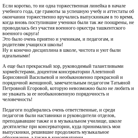
Если коротко, то ни одна торжественная линейка в начале
учебного года, где грамоты за успешную учебу и аттестаты об
окончании торжественно вручались выпускникам в то время,
когда вновь поступившие ученики были так же поощрены, не
проводилась без участия военного оркестра ташкентского
военного округа!
Это было очень приятно и ученикам, и педагогам, и
родителям учащихся школы!
Ну и конечно дисциплина в школе, чистота и уют были
идеальными!
А еще был прекрасный хор, руководимый талантливыми
хормейстерами, доцентом консерватории Алевтиной
Борисовной Васильевой и необыкновенно прекрасной и
порядочной женщиной, замечательным педагогом Татьяной
Петровной Егоровой, которую невозможно было не любить и
не уважать за ее необыкновенную порядочность и
человечность!
Педагоги подбирались очень ответственные, и среди
педагогов были наставники и руководители отделов,
преподававшие также и в музыкальном училище, школе
десятилетке при консерватории, куда принимались мои
выпускники, решившие продолжить музыкальное
образование, а также в консерватории.