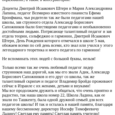
Доценты Дмитрий Исаакович Штерн и Мария Александровна
Лапина, педагог Всемирно известного пианиста Ефима
Бронфмана, чьи родители так же были педагогами нашей
школы, зав струнного отдела Александр Борисович
Сапожников были блестящими педагогами и необыкновенно
достойными людьми. Потрясающе талантливый педагог и зав
отдела теории, сольфеджио и гармонии, Дмитрий Исаакович
Штерн, День Рождения которого отмечался в школе 5 мая,
обожаем всеми по сей день всеми, кто знал или учился у этого
легендарного теоретика и моего педагога по гармонии!
Не вспоминать этих людей с большой буквы, нельзя!
Только всеми так же очень любимый педагог лидер
струнников наш дорогой, как мы его звали Адик, Александр
Борисович Сапожников и его друг со школы, так же
талантливый скрипач и педагог Владимир Бройдо проживают
сейчас в Израиле с их женами, детьми и внуками!
Мы все продолжаем дружить и общаться, что очень приятно и
радостно, так наша школа номер 22, Школа Ладина, как ее
знали по Ташкенту, была одной дружной семьей для всех
педагогов школы! И так и осталась в нашей памяти, благодаря
нашему бессменному директору Иосифу Тимофеевичу
Ладину! Светлая ему память! Светлая память учителю!