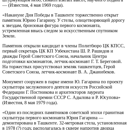
— (Известия, 4 мая 1969 года).
«Накануне Дня Победы в Ташкенте торжественно открыт
памятник Юрию Гагарину. У стелы, олицетворяющей дорогу
к звездам, бронзовая фигура первого космонавта,
устремленная ввысь следом за искусственным спутником
Земли.
Памятник открыли кандидат в члены Политбюро ЦК КПСС,
первый секретарь ЦК КП Узбекистана Ш. Р. Рашидов и
дважды Герой Советского Союза, начальник Центра
подготовки космонавтов, летчик-космонавт Г. Т. Береговой.
На торжествах присутствовал земляк ташкентцев, Герой
Советского Союза, летчик-космонавт В. А. Джанибеков.
Монумент сооружен в парке имени Ю. Гагарина по проекту
скульптора заслуженного деятеля искусств Российской
Федерации Г. Постникова и архитекторов лауреата
Государственной премии СССР С. Адылова и Р. Юсупова»
(Известия, 8 мая 1979 года).
«Один из последних памятников советской эпохи гранитная
скульптура первого космонавта Юрия Гагарина —
демонтирована в Ташкенте. 32-метровая стела, установленная
в 1978 (?) году, располагалась в сквере напротив дворца