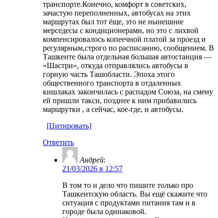
транспорте.Конечно, комфорт в советских,
зачастую переполненных, автобусах на этих
маршрутах был тот ёще, это не нынешние
мерседесы с кондиционерами, но это с лихвой
компенсировалось копеечной платой за проезд и
регулярным,строго по расписанию, сообщением. В
Ташкенте была отдельная большая автостанция —
«Шастри», откуда отправлялись автобусы в
горную часть Ташобласти. Эпоха этого
общественного транспорта в отдаленных
кишлаках закончилась с распадом Союза, на смену
ей пришли такси, позднее к ним прибавились
маршрутки , а сейчас, кое-где, и автобусы.
[Цитировать]
Ответить
Андрей
:
21/03/2026 в 12:57
В том то и дело что пишите только про
Ташкентскую область. Вы ещё скажите что
ситуация с продуктами питания там и в
городе была одинаковой.