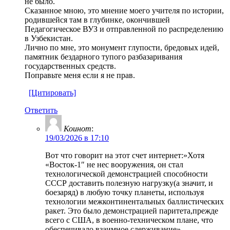
не было.
Сказанное мною, это мнение моего учителя по истории,
родившейся там в глубинке, окончившей
Педагогическое ВУЗ и отправленной по распределению
в Узбекистан.
Лично по мне, это монумент глупости, бредовых идей,
памятник бездарного тупого разбазаривания
государственных средств.
Поправьте меня если я не прав.
[Цитировать]
Ответить
Коинот
:
19/03/2026 в 17:10
Вот что говорит на этот счет интернет:»Хотя
«Восток-1″ не нес вооружения, он стал
технологической демонстрацией способности
СССР доставить полезную нагрузку(а значит, и
боезаряд) в любую точку планеты, используя
технологии межконтинентальных баллистических
ракет. Это было демонстрацией паритета,прежде
всего с США, в военно-техническом плане, что
обеспечивало взаимное сдерживание»