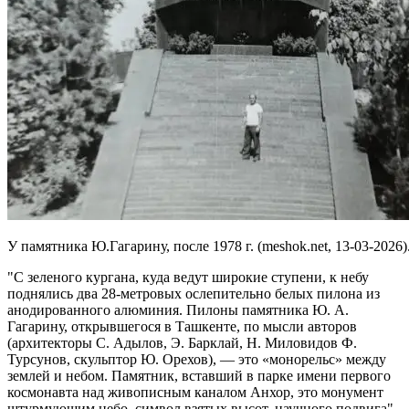
У памятника Ю.Гагарину, после 1978 г. (meshok.net, 13-03-2026)
С зеленого кургана, куда ведут широкие ступени, к небу
поднялись два 28-метровых ослепительно белых пилона из
анодированного алюминия. Пилоны памятника Ю. А.
Гагарину, открывшегося в Ташкенте, по мысли авторов
(архитекторы С. Адылов, Э. Барклай, Н. Миловидов Ф.
Турсунов, скульптор Ю. Орехов), — это «монорельс» между
землей и небом. Памятник, вставший в парке имени первого
космонавта над живописным каналом Анхор, это монумент
штурмующим небо, символ взятых высот, научного подвига