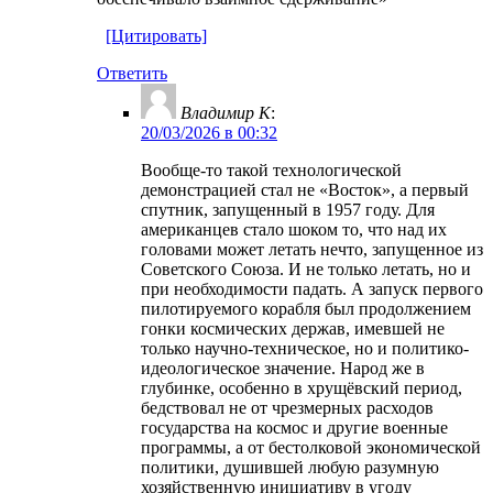
[Цитировать]
Ответить
Владимир К
:
20/03/2026 в 00:32
Вообще-то такой технологической
демонстрацией стал не «Восток», а первый
спутник, запущенный в 1957 году. Для
американцев стало шоком то, что над их
головами может летать нечто, запущенное из
Советского Союза. И не только летать, но и
при необходимости падать. А запуск первого
пилотируемого корабля был продолжением
гонки космических держав, имевшей не
только научно-техническое, но и политико-
идеологическое значение. Народ же в
глубинке, особенно в хрущёвский период,
бедствовал не от чрезмерных расходов
государства на космос и другие военные
программы, а от бестолковой экономической
политики, душившей любую разумную
хозяйственную инициативу в угоду