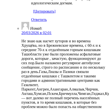
идеологическим догмам.
[Цитировать]
Ответить
Номад
:
20/03/2026 в 02:01
Не знаю как насчет хуторов и во времена
Хрущёва, но в Брежневские времена, с 60-х и к
середине 70-х к отдалённым горным кишлакам
Ташобласти уже были проложены асфальтовые
дороги, которые , зачастую, функционируют до
сих пор.Было налажено регулярное автобусное
сообщение, строго по расписанию и по нескольку
раз в день.Газы,Лиазы и Пазики связали
отдалённые кишлаки с Ташкентом и такими
городами и административными центрами как
Газалкент,
Паркент,Ангрен,Ахангаран,Алмалык,Чирчик.
Акташ,Хумсан,Пскем,Бричмулла,Чимган,Гиджал,
— вот далеко не полный перечень населённых
пунктов, в то время кишлаков, в которые без
проблем можно было попасть на общественном