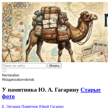
Искать
#нетвойне
#bizgatozahavokerak
У памятника Ю. А. Гагарину
Старые
фото
Б. Эргашев
Памятник
Юрий Гагарин