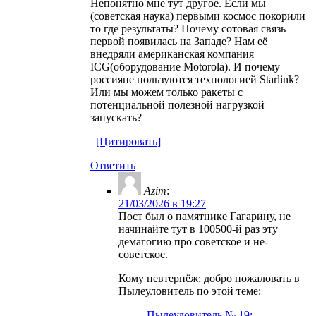
Непонятно мне тут другое. Если мы
(советская наука) первыми космос покорили
то где результаты? Почему сотовая связь
первой появилась на Западе? Нам её
внедряли американская компания
ICG(оборудование Motorola). И почему
россияне пользуются технологией Starlink?
Или мы можем только ракеты с
потенциальной полезной нагрузкой
запускать?
[Цитировать]
Ответить
Azim
:
21/03/2026 в 19:27
Пост был о памятнике Гагарину, не
начинайте тут в 100500-й раз эту
демагогию про советское и не-
советское.
Кому невтерпёж: добро пожаловать в
Пылеуловитель по этой теме:
Пылеуловитель № 19: