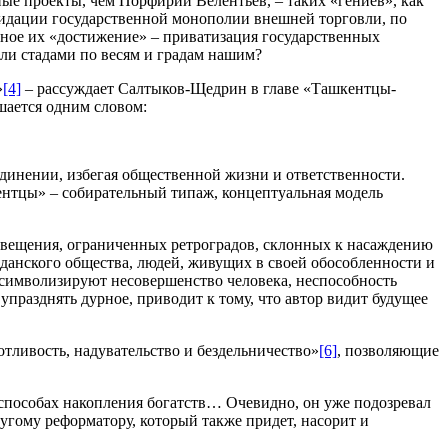
ые проекты, чем Порфирий Велентьев, – таких «гениев», как
квидации государственной монополии внешней торговли, по
вное их «достижение» – приватизация государственных
ли стадами по весям и градам нашим?
»
[4]
– рассуждает Салтыков-Щедрин в главе «Ташкентцы-
ешается одним словом:
динении, избегая общественной жизни и ответственности.
ентцы» – собирательный типаж, концептуальная модель
освещения, ограниченных ретроградов, склонных к насаждению
жданского общества, людей, живущих в своей обособленности и
 символизируют несовершенство человека, неспособность
упразднять дурное, приводит к тому, что автор видит будущее
отливость, надувательство и бездельничество»
[6]
, позволяющие
пособах накопления богатств… Очевидно, он уже подозревал
ругому реформатору, который также придет, насорит и