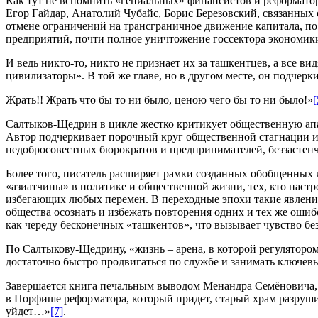
Как тут не вспомнить «гениальных» финансистов и реформатор
Егор Гайдар, Анатолий Чубайс, Борис Березовский, связанных
отмене ограничений на трансграничное движение капитала, по
предприятий, почти полное уничтожение госсектора экономики
И ведь никто-то, никто не признает их за ташкентцев, а все 
цивилизаторы». В той же главе, но в другом месте, он подчер
Жрать!! Жрать что бы то ни было, ценою чего бы то ни было!»
[
Салтыков-Щедрин в цикле жестко критикует общественную апа
Автор подчеркивает порочный круг общественной стагнации и
недобросовестных бюрократов и предпринимателей, беззастен
Более того, писатель расширяет рамки созданных обобщенных
«азиатчины» в политике и общественной жизни, тех, кто наст
избегающих любых перемен. В переходные эпохи такие явления
общества осознать и избежать повторения одних и тех же ошиб
как череду бесконечных «ташкентов», что вызывает чувство бе
По Салтыкову-Щедрину, «жизнь – арена, в которой регулятором 
достаточно быстро продвигаться по службе и занимать ключев
Завершается книга печальным выводом Менандра Семёновича,
в Порфише реформатора, который придет, старый храм разрушит,
уйдет…»
[7]
.