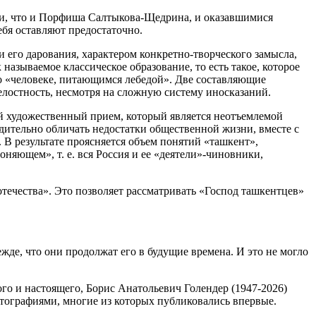
ки, что и Порфиша Салтыкова-Щедрина, и оказавшимися
ебя оставляют предостаточно.
 его дарования, характером конкретно-творческого замысла,
называемое классическое образование, то есть такое, которое
о «человеке, питающимся лебедой». Две составляющие
елостность, несмотря на сложную систему иносказаний.
ой художественный прием, который является неотъемлемой
едительно обличать недостатки общественной жизни, вместе с
 В результате проясняется объем понятий «ташкент»,
оняющем», т. е. вся Россия и ее «деятели»-чиновники,
течества». Это позволяет рассматривать «Господ ташкентцев»
де, что они продолжат его в будущие времена. И это не могло
го и настоящего, Борис Анатольевич Голендер (1947-2026)
отографиями, многие из которых публиковались впервые.