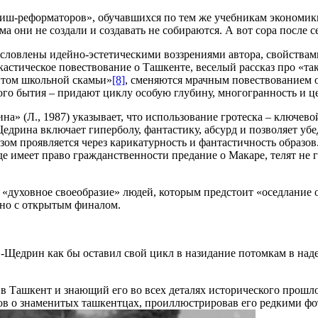
фиш-реформаторов», обучавшихся по тем же учебникам экономи
 они не создали и создавать не собираются. А вот сора после с
словлены идейно-эстетическими воззрениями автора, свойствами
стическое повествование о Ташкенте, веселый рассказ про «так 
нтом школьной скамьи»
[8]
, сменяются мрачным повествованием 
ого бытия – придают циклу особую глубину, многогранность и ц
» (Л., 1987) указывает, что использование гротеска – ключев
Щедрина включает гиперболу, фантастику, абсурд и позволяет уб
ом проявляется через карикатурность и фантастичность образов.
де имеет право гражданственности предание о Макаре, телят не г
«духовное своеобразие» людей, которым предстоит «оседлание о
 но с открытым финалом.
Щедрин как бы оставил свой цикл в назидание потомкам в надеж
в Ташкент и знающий его во всех деталях исторического прошло
рков о знаменитых ташкентцах, проиллюстрировав его редкими ф