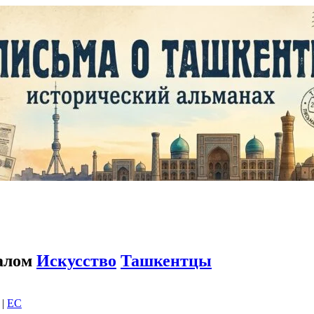
налом
Искусство
Ташкентцы
|
EC