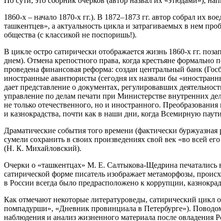
По сути, это сборник очерков (автор назвал их «этюдами»), 
1860-х – начало 1870-х гг.). В 1872–1873 гг. автор собрал их 
ташкентцев», а актуальность цикла и затрагиваемых в нем пр
общества (с классикой не поспоришь!).
В цикле остро сатирически отображается жизнь 1860-х гг. поза
днем). Отмена крепостного права, когда крестьяне формально 
проведена финансовая реформа: создан центральный банк (Гос
иностранные авантюристы (сегодня их назвали бы «иностранны
дает представление о документах, регулировавших деятельность 
управление по делам печати при Министерстве внутренних дел
не только отечественного, но и иностранного. Преобразования
и казнокрадства, почти как в наши дни, когда Всемирную паут
Драматические события того времени (фактически буржуазная ре
сумели сохранить в своих произведениях свой век «во всей ег
(Н. К. Михайловский).
Очерки о «ташкентцах» М. Е. Салтыкова-Щедрина печатались в 
сатирической форме писатель изображает метаморфозы, проис
в России всегда было предрасположено к коррупции, казнокрадс
Как отмечают некоторые литературоведы, сатирический цикл о
помпадурши», «Дневник провинциала в Петербурге»). Поводом
наблюдения и анализ жизненного материала после овладения Р