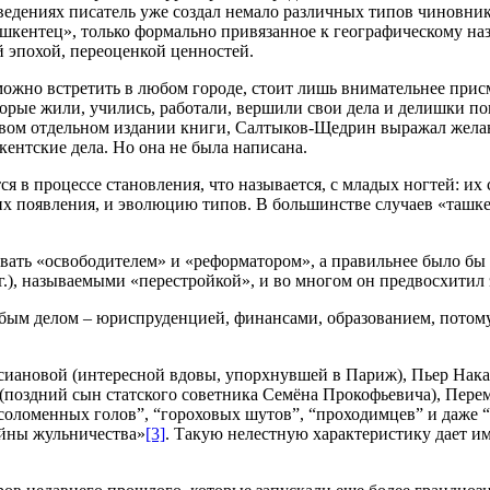
зведениях писатель уже создал немало различных типов чиновн
шкентец», только формально привязанное к географическому на
 эпохой, переоценкой ценностей.
ожно встретить в любом городе, стоит лишь внимательнее присм
орые жили, учились, работали, вершили свои дела и делишки пов
ервом отдельном издании книги, Салтыков-Щедрин выражал жела
кентские дела. Но она не была написана.
в процессе становления, что называется, с младых ногтей: их с
их появления, и эволюцию типов. В большинстве случаев «ташке
ывать «освободителем» и «реформатором», а правильнее было бы
гг.), называемыми «перестройкой», и во многом он предвосхитил
бым делом – юриспруденцией, финансами, образованием, потому 
ерсиановой (интересной вдовы, упорхнувшей в Париж), Пьер На
(поздний сын статского советника Семёна Прокофьевича), Перем
оломенных голов”, “гороховых шутов”, “проходимцев” и даже “
айны жульничества»
[3]
. Такую нелестную характеристику дает и