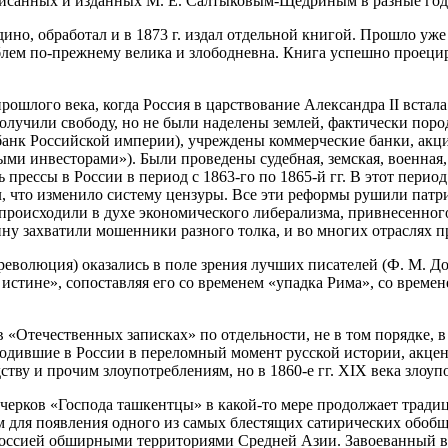
написанных и изданных М. Е. Салтыковым-Щедриным в разные год
воедино, обработал и в 1873 г. издал отдельной книгой. Прошло у
облем по-прежнему велика и злободневна. Книга успешно проеци
прошлого века, когда Россия в царствование Александра II встал
получили свободу, но не были наделены землей, фактически пор
банк Российской империи), учреждены коммерческие банки, акц
ми инвесторами»). Были проведены судебная, земская, военная,
прессы в России в период с 1863-го по 1865-й гг. В этот период
, что изменило систему цензуры. Все эти реформы рушили патри
 происходили в духе экономического либерализма, привнесенног
ину захватили мошенники разного толка, и во многих отраслях п
волюция) оказались в поле зрения лучших писателей (Ф. М. Дост
о истине», сопоставляя его со временем «упадка Рима», со врем
«Отечественных записках» по отдельности, не в том порядке, в
ходившие в России в переломный момент русской истории, акце
тву и прочим злоупотреблениям, но в 1860-е гг. XIX века злоуп
черков «Господа ташкентцы» в какой-то мере продолжает тради
 для появления одного из самых блестящих сатирических обоб
оссией обширными территориями Средней Азии. Завоеванный в 18