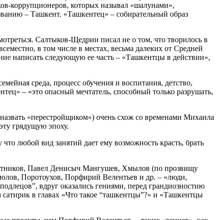
иков-коррупционеров, которых называл «шалунами»,
званию – Ташкент. «Ташкентец» – собирательный образ
отреться. Салтыков-Щедрин писал не о том, что творилось в
семестно, в том числе в местах, весьма далеких от Средней
ние написать следующую ее часть – «Ташкентцы в действии»,
емейная среда, процесс обучения и воспитания, детство,
нтец» – «это опасный мечтатель, способный только разрушать,
 назвать «перестройщиком») очень схож со временами Михаила
 эту грядущую эпоху.
что любой вид занятий дает ему возможность красть, брать
катников, Павел Денисыч Мангушев, Хмылов (по прозвищу
олов, Поротоухов, Порфирий Велентьев и др. – «люди,
подлецов”, вдруг оказались гениями, перед грандиозностию
м сатирик в главах «Что такое “ташкентцы”?» и «Ташкентцы