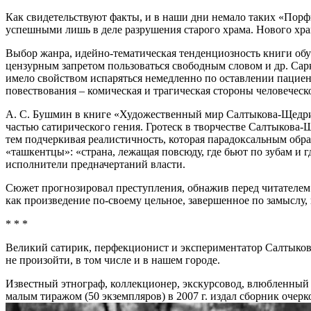
Как свидетельствуют факты, и в наши дни немало таких «Пор
успешными лишь в деле разрушения старого храма. Нового храма
Выбор жанра, идейно-тематическая тенденциозность книги обу
цензурным запретом пользоваться свободным словом и др. Сарка
имело свойством испаряться немедленно по оставлении пацие
повествования – комическая и трагическая стороны человеческ
А. С. Бушмин в книге «Художественный мир Салтыкова-Щедрина
частью сатирического гения. Гротеск в творчестве Салтыкова-
тем подчеркивая реалистичность, которая парадоксальным образ
«ташкентцы»: «страна, лежащая повсюду, где бьют по зубам и г
исполнители предначертаний власти.
Сюжет прогнозировал преступления, обнажив перед читателем 
как произведение по-своему цельное, завершенное по замыслу,
* * *
Великий сатирик, перфекционист и экспериментатор Салтыков-
не произойти, в том числе и в нашем городе.
Известный этнограф, коллекционер, экскурсовод, влюбленный 
малым тиражом (50 экземпляров) в 2007 г. издал сборник оче