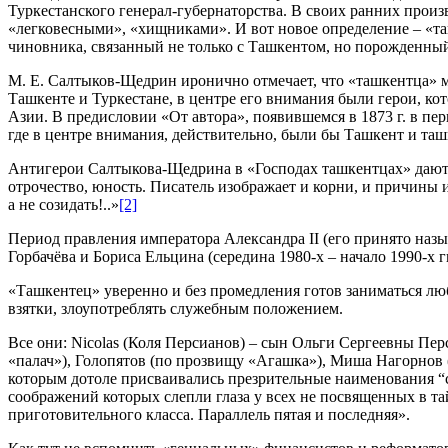
Туркестанского генерал-губернаторства. В своих ранних прои
«легковесными», «хищниками». И вот новое определение – «та
чиновника, связанный не только с Ташкентом, но порожденный
М. Е. Салтыков-Щедрин иронично отмечает, что «ташкентца» м
Ташкенте и Туркестане, в центре его внимания были герои, кот
Азии. В предисловии «От автора», появившемся в 1873 г. в п
где в центре внимания, действительно, были бы Ташкент и таш
Антигерои Салтыкова-Щедрина в «Господах ташкентцах» даются 
отрочество, юность. Писатель изображает и корни, и причины 
а не созидать!..»
[2]
Период правления императора Александра II (его принято наз
Горбачёва и Бориса Ельцина (середина 1980-х – начало 1990-х 
«Ташкентец» уверенно и без промедления готов заниматься лю
взятки, злоупотреблять служебным положением.
Все они: Nicolas (Коля Персианов) – сын Ольги Сергеевны П
«палач»), Голопятов (по прозвищу «Агашка»), Миша Нагорнов 
которым дотоле присваивались презрительные наименования “с
соображений которых слепли глаза у всех не посвященных в т
приготовительного класса. Параллель пятая и последняя».