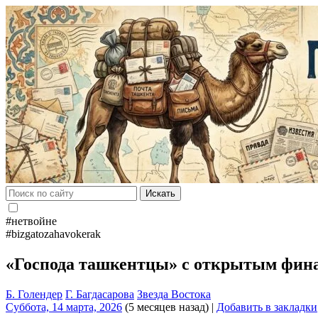
Искать
#нетвойне
#bizgatozahavokerak
«Господа ташкентцы» с открытым фи
Б. Голендер
Г. Багдасарова
Звезда Востока
Суббота, 14 марта, 2026
(5 месяцев назад)
|
Добавить в закладки