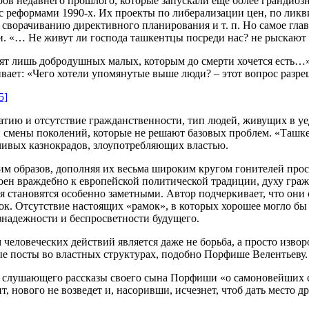
ов недавнего прошлого, которые запускали еще более грандиозн
 с реформами 1990-х. Их проекты по либерализации цен, по ли
 сворачиванию директивного планирования и т. п. Но самое гла
. «… Не живут ли господа ташкентцы посреди нас? не рыскают 
видят лишь добродушных малых, которым до смерти хочется есть…
кивает: «Чего хотели упомянутые выше люди? – этот вопрос разр
5]
тию и отсутствие гражданственности, тип людей, живущих в уе
 смены поколений, которые не решают базовых проблем. «Ташк
чивых казнокрадов, злоупотребляющих властью.
 им образов, дополняя их весьма широким кругом гонителей пр
роен враждебно к европейской политической традиции, духу гра
 становятся особенно заметными. Автор подчеркивает, что они
ок. Отсутствие настоящих «рамок», в которых хорошее могло бы 
знадежности и беспросветности будущего.
человеческих действий является даже не борьба, а просто извор
ые посты во властных структурах, подобно Порфише Велентьеву.
 слушающего рассказы своего сына Порфиши «о самоновейших с
 нового не возведет и, насоривши, исчезнет, чтоб дать место д