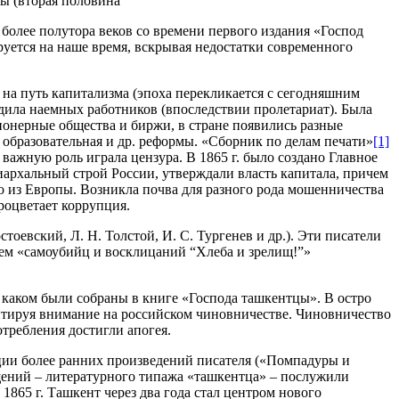
ы (вторая половина
же более полутора веков со времени первого издания «Господ
руется на наше время, вскрывая недостатки современного
а на путь капитализма (эпоха перекликается с сегодняшним
одила наемных работников (впоследствии пролетариат). Была
ионерные общества и биржи, в стране появились разные
 образовательная и др. реформы. «Сборник по делам печати»
[1]
 важную роль играла цензура. В 1865 г. было создано Главное
архальный строй России, утверждали власть капитала, причем
о из Европы. Возникла почва для разного рода мошенничества
роцветает коррупция.
оевский, Л. Н. Толстой, И. С. Тургенев и др.). Эти писатели
енем «самоубийц и восклицаний “Хлеба и зрелищ!”»
 каком были собраны в книге «Господа ташкентцы». В остро
нтируя внимание на российском чиновничестве. Чиновничество
отребления достигли апогея.
ции более ранних произведений писателя («Помпадуры и
щений – литературного типажа «ташкентца» – послужили
65 г. Ташкент через два года стал центром нового