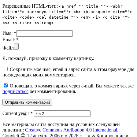
Разрешенные HTML-тэги:
<a href="" title=""> <abbr
title=""> <acronym title=""> <b> <blockquote cite="">
<cite> <code> <del datetime=""> <em> <i> <q cite="">
<s> <strike> <strong>
Имя:
*
Email:
*
Файл
Я, пожалуй, приложу к комменту картинку.
Сохранить моё имя, email и адрес сайта в этом браузере для
последующих моих комментариев.
Оповещать о комментариях через e-mail. Вы можете так же
подписаться
без комментирования.
Current ye@r
*
Все материалы сайта доступны на условиях следующей
лицензии:
Creative Commons Attribution 4.0 International
.
Copyleft 😉 12 августа 2006 г. » 2026 » ... » ∞ Копирование и