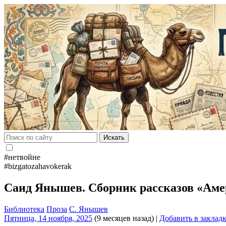
Искать
#нетвойне
#bizgatozahavokerak
Саид Янышев. Сборник рассказов «А
Библиотека
Проза
С. Янышев
Пятница, 14 ноября, 2025
(9 месяцев назад)
|
Добавить в заклад