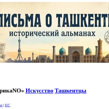
мерикаNO»
Искусство
Ташкентцы
ки
|
EC