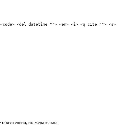
 <code> <del datetime=""> <em> <i> <q cite=""> <s>
е обязательна, но желательна.