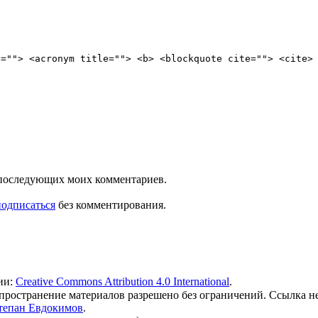
e=""> <acronym title=""> <b> <blockquote cite=""> <cite>
ля последующих моих комментариев.
подписаться
без комментирования.
ии:
Creative Commons Attribution 4.0 International
.
 распространение материалов разрешено без ограничений. Ссылка н
тепан Евдокимов
.