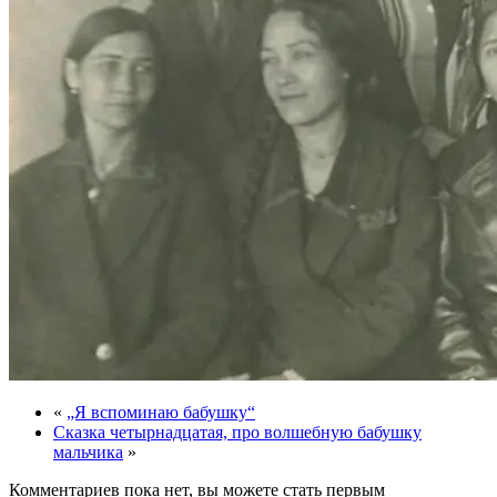
«
„Я вспоминаю бабушку“
Сказка четырнадцатая, про волшебную бабушку
мальчика
»
Комментариев пока нет, вы можете стать первым