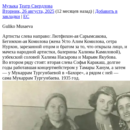
Музыка
Театр Свердлова
Вторник, 26 августа, 2025
(12 месяцев назад)
|
Добавить в
закладки
|
EC
Guliko Musaeva
Артисты слева направо: Лютфихон-ая Сарымсакова,
Бегимхон-ая Комилова (жена Усто Алим Комилова, сетра
Нурхон, зарезанной отцом и братом за то, что открыла лицо, и
мачеха народной артистки, балерины Халимы Камиловой),
узбекский соловей Халима Насырова и Марьям Якубова.
Во втором ряду стоят: вторая слева Софья Каракаш, долгие
годы работавшая концертмейстером у Тамары Ханум, а затем
— у Мукаррам Тургунбаевой в «Бахоре», а рядом с ней —
сама Мукаррам Тургунбаева. 1935 год.