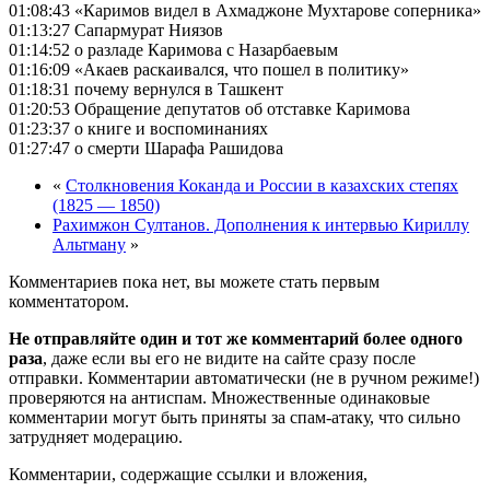
01:08:43 «Каримов видел в Ахмаджоне Мухтарове соперника»
01:13:27 Сапармурат Ниязов
01:14:52 о разладе Каримова с Назарбаевым
01:16:09 «Акаев раскаивался, что пошел в политику»
01:18:31 почему вернулся в Ташкент
01:20:53 Обращение депутатов об отставке Каримова
01:23:37 о книге и воспоминаниях
01:27:47 о смерти Шарафа Рашидова
«
Столкновения Коканда и России в казахских степях
(1825 — 1850)
Рахимжон Султанов. Дополнения к интервью Кириллу
Альтману
»
Комментариев пока нет, вы можете стать первым
комментатором.
Не отправляйте один и тот же комментарий более одного
раза
, даже если вы его не видите на сайте сразу после
отправки. Комментарии автоматически (не в ручном режиме!)
проверяются на антиспам. Множественные одинаковые
комментарии могут быть приняты за спам-атаку, что сильно
затрудняет модерацию.
Комментарии, содержащие ссылки и вложения,