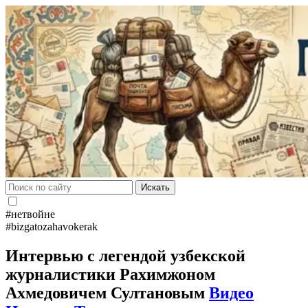
Искать
#нетвойне
#bizgatozahavokerak
Интервью с легендой узбекской
журналистики Рахимжоном
Ахмедовичем Султановым
Видео