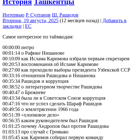
История
Ташкентцы
Интервью
Р. Султанов
Ш. Рашидов
Вторник, 19 августа, 2025
(12 месяцев назад)
|
Добавить в
закладки
|
EC
Самое интересное по таймкодам:
00:00:00 интро
00:01:14 о Рафике Нишанове
00:10:09 как Ислама Каримова избрали первым секретарем
00:20:53 воспоминания об Исламе Каримове
00:27:00 как проходили выборы президента Узбекской ССР
00:33:16 отношения Рашидова и Нишанова
00:35:34 Рашидов и коррупция
00:38:52 о литературном творчестве Рашидова
00:40:47 о Брежневе
00:43:34 была ли в Советском Союзе коррупция
00:47:16 что не успел сделать Шараф Рашидов
00:49:56 о землетрясении 1966 года
00:51:39 «хлопковое дело»
00:56:35 каким руководителем был Рашидов
01:01:25 почему Андропов был против Рашидова
01:03:13 про случай с Громыко
01:05:45 как Каримов собирал первую команду