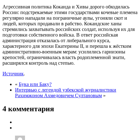
Агрессивная политика Коканда и Хивы дорого обходилась
России: подстрекаемые этими государствами кочевые племена
регулярно нападали на пограничные аулы, угоняли скот и
людей, которых продавали в рабство. Кокандские ханы
стремились захватывать российских солдат, используя их для
подготовки собственного войска. В ответ российская
администрация отказалась от либерального курса,
характерного для эпохи Екатерины II, и перешла к жёстким
административно-военным мерам: усилились гарнизоны
крепостей, ограничивалась власть родоплеменной знати,
расширялся контроль над степью.
Источник
.
«
Бука или Баку?
Интервью с легендой узбекской журналистики
Рахимжоном Ахмедовичем Султановым
»
4 комментария