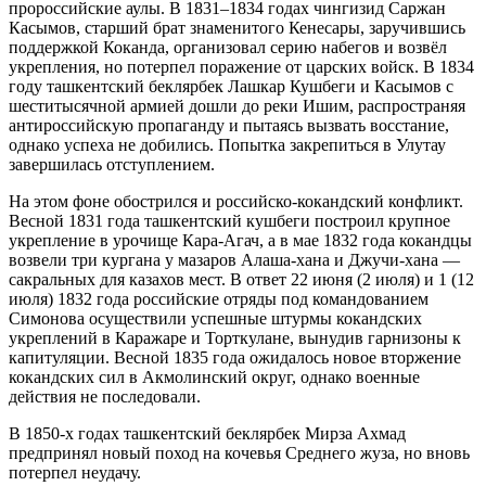
пророссийские аулы. В 1831–1834 годах чингизид Саржан
Касымов, старший брат знаменитого Кенесары, заручившись
поддержкой Коканда, организовал серию набегов и возвёл
укрепления, но потерпел поражение от царских войск. В 1834
году ташкентский беклярбек Лашкар Кушбеги и Касымов с
шеститысячной армией дошли до реки Ишим, распространяя
антироссийскую пропаганду и пытаясь вызвать восстание,
однако успеха не добились. Попытка закрепиться в Улутау
завершилась отступлением.
На этом фоне обострился и российско-кокандский конфликт.
Весной 1831 года ташкентский кушбеги построил крупное
укрепление в урочище Кара-Агач, а в мае 1832 года кокандцы
возвели три кургана у мазаров Алаша-хана и Джучи-хана —
сакральных для казахов мест. В ответ 22 июня (2 июля) и 1 (12
июля) 1832 года российские отряды под командованием
Симонова осуществили успешные штурмы кокандских
укреплений в Каражаре и Торткулане, вынудив гарнизоны к
капитуляции. Весной 1835 года ожидалось новое вторжение
кокандских сил в Акмолинский округ, однако военные
действия не последовали.
В 1850-х годах ташкентский беклярбек Мирза Ахмад
предпринял новый поход на кочевья Среднего жуза, но вновь
потерпел неудачу.