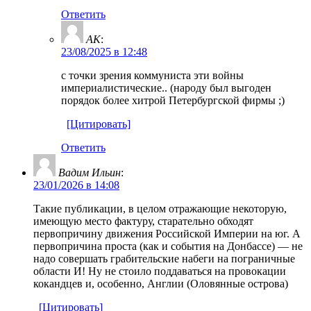
Ответить
AK
:
23/08/2025 в 12:48
с точки зрения коммуниста эти войны
империалистические.. (народу был выгоден
порядок более хитрой Петербургской фирмы ;)
[Цитировать]
Ответить
Вадим Ильин
:
23/01/2026 в 14:08
Такие публикации, в целом отражающие некоторую,
имеющую место фактуру, старательно обходят
первопричину движения Российской Империи на юг. А
первопричина проста (как и события на Донбассе) — не
надо совершать грабительские набеги на пограничные
области И! Ну не стоило поддаваться на провокации
кокандцев и, особенно, Англии (Оловянные острова)
[Цитировать]