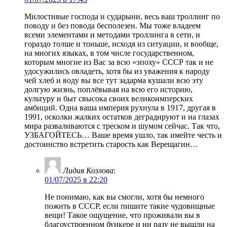
Милостивые господа и сударыни, весь ваш троллинг по
поводу и без повода бесполезен. Мы тоже владеем
всеми элементами и методами троллинга в сети, и
гораздо толше и тоньше, исходя из ситуации, и вообще,
на многих языках, в том числе государственном,
которым многие из Вас за всю «эпоху» СССР так и не
удосужились овладеть, хотя бы из уважения к народу
чей хлеб и воду вы все тут задарма кушали всю эту
долгую жизнь, поплёвывая на всю его историю,
культуру и быт свысока своих великоимперских
амбиций. Одна ваша империя рухнула в 1917, другая в
1991, осколки жалких остатков деградируют и на глазах
мира разваливаются с треском и шумом сейчас. Так что,
УЗБАГОЙТЕСЬ… Ваше время ушло, так имейте честь и
достоинство встретить старость как Верещагин…
Лидия Козлова
:
01/07/2025 в 22:20
Не понимаю, как вы смогли, хотя бы немного
пожить в СССР, если пишите такие чудовищные
вещи! Такое ощущение, что проживали вы в
благоустроенном бункере и ни разу не вышли на