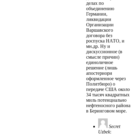
делах по
объединению
Германии,
ликвидации
Организации
Варшавского
договора без
роспуска НАТО, и
мн.др. Ну и
дискуссионное (в
смысле причин)
единоличное
решение (лишь
апостериори
оформленное через
Политбюро) о
передаче США около
34 тысяч квадратных
миль потенциально
нефтеносного района
в Беринговом море.
Secret
Uzbek
: