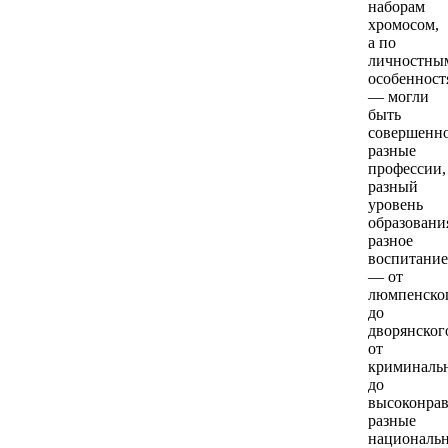
наборам
хромосом,
а по
личностны
особенност
— могли
быть
совершенн
разные
профессии,
разный
уровень
образовани
разное
воспитание
— от
люмпенско
до
дворянског
от
криминаль
до
высоконрав
разные
националь