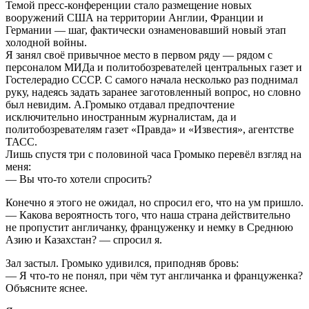
Темой пресс-конференции стало размещение новых
вооружений США на территории Англии, Франции и
Германии — шаг, фактически ознаменовавший новый этап
холодной войны.
Я занял своё привычное место в первом ряду — рядом с
персоналом МИДа и политобозревателей центральных газет и
Гостелерадио СССР. С самого начала несколько раз поднимал
руку, надеясь задать заранее заготовленный вопрос, но словно
был невидим. А.Громыко отдавал предпочтение
исключительно иностранным журналистам, да и
политобозревателям газет «Правда» и «Известия», агентстве
ТАСС.
Лишь спустя три с половиной часа Громыко перевёл взгляд на
меня:
— Вы что-то хотели спросить?
Конечно я этого не ожидал, но спросил его, что на ум пришло.
— Какова вероятность того, что наша страна действительно
не пропустит англичанку, француженку и немку в Среднюю
Азию и Казахстан? — спросил я.
Зал застыл. Громыко удивился, приподняв бровь:
— Я что-то не понял, при чём тут англичанка и француженка?
Объясните яснее.