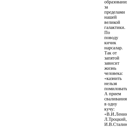
образовани
за
пределами
нашей
великой
галактики.
По
поводу
кичик
нарсалар.
Так от
запятой
зависит
жизнь
человека:
«казнить
нельзя
помиловать
А прием
сваливания
в одну
кучу:
«В.И.Ленин
Л.Троцкий,
И.В.Сталин