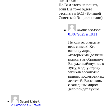
политиками.
Но Вам этого не понять,
если Вы тоже будете
отсылать к БСЭ (Большой
Советской Энциклопедии).
Лидия Козлова
:
01/07/2025 в 18:11
Не юлите, огласите
весь список! Кто
ваши кумиры,
«которых мы должны
принять за образцы»?
Вы уже шлёпнулись в
лужу, в одну строку
запихав абсолютно
разных послевоенных
деятелей. Возможно,
с западным миром
дело пойдёт лучше.
Secret Uzbek
:
01/07/2025 в 17:45