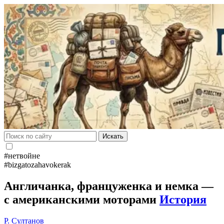
Искать
#нетвойне
#bizgatozahavokerak
Англичанка, француженка и немка —
с американскими моторами
История
Р. Султанов