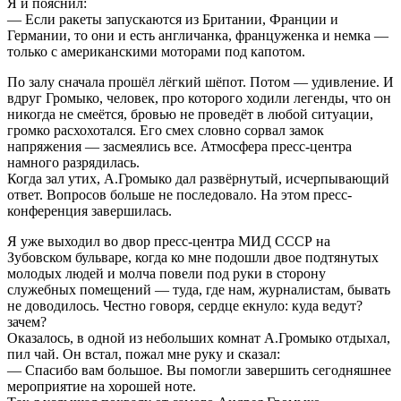
Я и пояснил:
— Если ракеты запускаются из Британии, Франции и
Германии, то они и есть англичанка, француженка и немка —
только с американскими моторами под капотом.
По залу сначала прошёл лёгкий шёпот. Потом — удивление. И
вдруг Громыко, человек, про которого ходили легенды, что он
никогда не смеётся, бровью не проведёт в любой ситуации,
громко расхохотался. Его смех словно сорвал замок
напряжения — засмеялись все. Атмосфера пресс-центра
намного разрядилась.
Когда зал утих, А.Громыко дал развёрнутый, исчерпывающий
ответ. Вопросов больше не последовало. На этом пресс-
конференция завершилась.
Я уже выходил во двор пресс-центра МИД СССР на
Зубовском бульваре, когда ко мне подошли двое подтянутых
молодых людей и молча повели под руки в сторону
служебных помещений — туда, где нам, журналистам, бывать
не доводилось. Честно говоря, сердце екнуло: куда ведут?
зачем?
Оказалось, в одной из небольших комнат А.Громыко отдыхал,
пил чай. Он встал, пожал мне руку и сказал:
— Спасибо вам большое. Вы помогли завершить сегодняшнее
мероприятие на хорошей ноте.