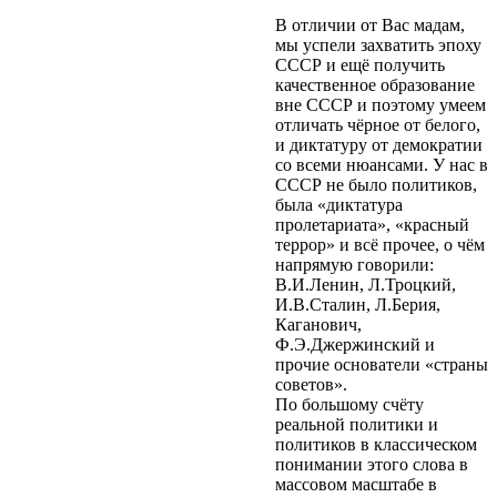
В отличии от Вас мадам,
мы успели захватить эпоху
СССР и ещё получить
качественное образование
вне СССР и поэтому умеем
отличать чёрное от белого,
и диктатуру от демократии
со всеми нюансами. У нас в
СССР не было политиков,
была «диктатура
пролетариата», «красный
террор» и всё прочее, о чём
напрямую говорили:
В.И.Ленин, Л.Троцкий,
И.В.Сталин, Л.Берия,
Каганович,
Ф.Э.Джержинский и
прочие основатели «страны
советов».
По большому счёту
реальной политики и
политиков в классическом
понимании этого слова в
массовом масштабе в