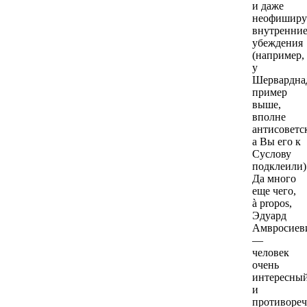
и даже
неофиширу
внутренни
убеждения
(например,
у
Шерварднад
пример
выше,
вполне
антисоветс
а Вы его к
Суслову
подклеили)
Да много
еще чего,
à propos,
Эдуард
Амвросиев
—
человек
очень
интересны
и
противоре