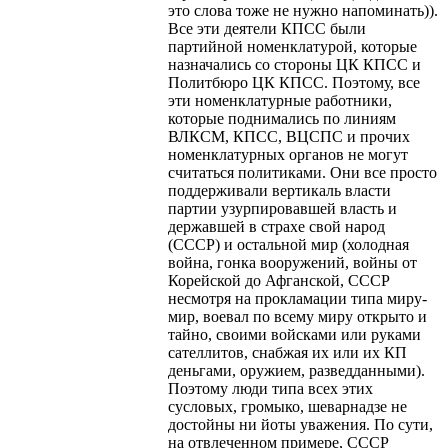
это слова тоже не нужно напоминать)).
Все эти деятели КПСС были
партийной номенклатурой, которые
назначались со стороны ЦК КПСС и
Политбюро ЦК КПСС. Поэтому, все
эти номенклатурные работники,
которые поднимались по линиям
ВЛКСМ, КПСС, ВЦСПС и прочих
номенклатурных органов не могут
считаться политиками. Они все просто
поддерживали вертикаль власти
партии узурпировавшей власть и
державшей в страхе свой народ
(СССР) и остальной мир (холодная
война, гонка вооружений, войны от
Корейской до Афганской, СССР
несмотря на прокламации типа миру-
мир, воевал по всему миру открыто и
тайно, своими войсками или руками
сателлитов, снабжая их или их КП
деньгами, оружием, разведданными).
Поэтому люди типа всех этих
сусловых, громыко, шеварнадзе не
достойны ни йоты уважения. По сути,
на отвлеченном примере, СССР