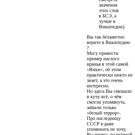
значения
этих слов
в БСЭ, а
лучше в
Википедии).
Вы так беззаветно
верите в Википедию
?
Могу привести
пример наглого
вранья в этой самой
«Вики», об этом
практически никто не
знает, а это очень
интересно.
Но здесь Вы смешали
в кучу всё, о чём
смогли упомянуть,
забыли только
«белый террор».
Про наследницу
СССР я даже
упоминать не хочу,
Вы правы, политикой