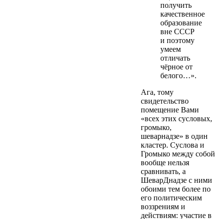
получить
качественное
образование
вне СССР
и поэтому
умеем
отличать
чёрное от
белого…».
Ага, тому
свидетельство
помещение Вами
«всех этих сусловых,
громыко,
шеварнадзе» в один
кластер. Суслова и
Громыко между собой
вообще нельзя
сравнивать, а
ШеварДнадзе с ними
обоими тем более по
его политическим
воззрениям и
действиям: участие в