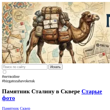
Искать
#нетвойне
#bizgatozahavokerak
Памятник Сталину в Сквере
Старые
фото
Памятник
Сквер