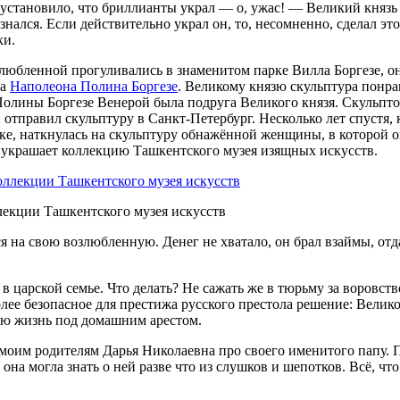
установило, что бриллианты украл — о, ужас! — Великий княз
изнался. Если действительно украл он, то, несомненно, сделал э
ки.
озлюбленной прогуливались в знаменитом парке Вилла Боргезе, 
ра
Наполеона
Полина Боргезе
. Великому князю скульптура понрав
Полины Боргезе Венерой была подруга Великого князя. Скульпто
 отправил скульптуру в Санкт-Петербург. Несколько лет спустя,
рке, наткнулась на скульптуру обнажённой женщины, в которой 
ь украшает коллекцию Ташкентского музея изящных искусств.
лекции Ташкентского музея искусств
ся на свою возлюбленную. Денег не хватало, он брал взаймы, от
в царской семье. Что делать? Не сажать же в тюрьму за воровст
лее безопасное для престижа русского престола решение: Велик
всю жизнь под домашним арестом.
а моим родителям Дарья Николаевна про своего именитого папу. Пр
она могла знать о ней разве что из слушков и шепотков. Всё, чт