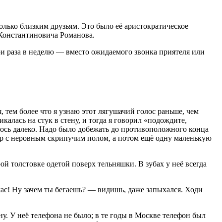
олько близким друзьям. Это было её аристократическое
 Константиновича Романова.
ри раза в неделю — вместо ожидаемого звонка приятеля или
, тем более что я узнаю этот лягушачий голос раньше, чем
алась на стук в стену, и тогда я говорил «подождите,
лось далеко. Надо было добежать до противоположного конца
р с неровным скрипучим полом, а потом ещё одну маленькую
 толстовке одетой поверх тельняшки. В зубах у неё всегда
ас! Ну зачем ты бегаешь? — видишь, даже запыхался. Ходи
у. У неё телефона не было; в те годы в Москве телефон был