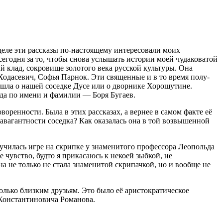
деле эти рассказы по-настоящему интересовали моих
 сегодня за то, чтобы снова услышать истории моей чудаковатой
й клад, сокровище золотого века русской культуры. Она
одасевич, Софья Парнок. Эти священные и в то время полу-
 шла о нашей соседке Дусе или о дворнике Хорошутине.
гда по имени и фамилии — Боря Бугаев.
воренности. Была в этих рассказах, а вернее в самом факте её
равагантности соседка? Как оказалась она в той возвышенной
а училась игре на скрипке у знаменитого профессора Леопольда
чувство, будто я прикасаюсь к некоей зыбкой, не
на не только не стала знаменитой скрипачкой, но и вообще не
олько близким друзьям. Это было её аристократическое
 Константиновича Романова.