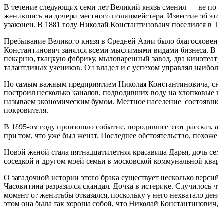
В течение следующих семи лет Великий князь сменил — не по с
женившись на дочери местного полицмейстера. Известие об этом
узаконен. В 1881 году Николай Константиноваич поселился в Т
Пребывание Великого князя в Средней Азии было благословен
Константинович занялся всеми мыслимыми видами бизнеса. В Т
пекарню, ткацкую фабрику, мыловаренный завод, два кинотеатр
талантливых учеников. Он владел и с успехом управлял наибо
Но самым важным предприятием Николая Константиновича, сни
построил несколько каналов, подводивших воду на хлопковые п
называем экономическим бумом. Местное население, состоявшее,
покровителя.
В 1895-ом году произошло событие, породившее этот рассказ, 
при том, что уже был женат. Последнее обстоятельство, похоже
Новой женой стала пятнадцатилетняя красавица Дарья, дочь се
соседкой и другом моей семьи в московской коммунальной ква
О загадочной истории этого брака существует несколько верси
Часовитина разразился скандал. Дочка в истерике. Случилось ч
момент от женитьбы отказался, поскольку у него нехватало ден
этом она была так хороша собой, что Николай Константинович,