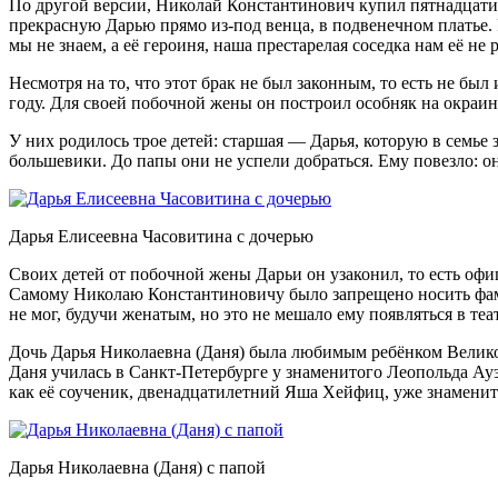
По другой версии, Николай Константинович купил пятнадцатил
прекрасную Дарью прямо из-под венца, в подвенечном платье. 
мы не знаем, а её героиня, наша престарелая соседка нам её не 
Несмотря на то, что этот брак не был законным, то есть не бы
году. Для своей побочной жены он построил особняк на окраин
У них родилось трое детей: старшая — Дарья, которую в семье 
большевики. До папы они не успели добраться. Ему повезло: он
Дарья Елисеевна Часовитина с дочерью
Своих детей от побочной жены Дарьи он узаконил, то есть офи
Самому Николаю Константиновичу было запрещено носить фамил
не мог, будучи женатым, но это не мешало ему появляться в те
Дочь Дарья Николаевна (Даня) была любимым ребёнком Великого
Даня училась в Санкт-Петербурге у знаменитого Леопольда Ауэ
как её соученик, двенадцатилетний Яша Хейфиц, уже знаменит
Дарья Николаевна (Даня) с папой