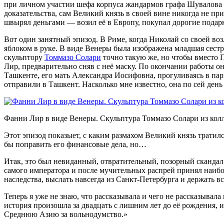
при личном участии шефа корпуса жандармов графа Шувалова 
доказательства, сам Великий князь в своей вине никогда не пр
швырял деньгами — возил её в Европу, покупал дорогие подар
Вот один занятный эпизод. В Риме, когда Николай со своей в
яблоком в руке. В виде Венеры была изображена младшая сест
скульптору
Томмазо Солари
точно такую же, но чтобы вместо 
Лир, предварительно сняв с неё маску. По окончании работы он
Ташкенте, его мать Александра Иосифовна, прогуливаясь в па
отправили в Ташкент. Насколько мне известно, она по сей ден
Фанни Лир в виде Венеры. Скульптура Томмазо Солари из кол
Этот эпизод показыет, с каким размахом Великий князь тратил
бы поправить его финансовые дела, но…
Итак, это был невиданный, отвратительный, позорный скандал 
самого императора и после мучительных распрей принял наибо
наследства, выслать навсегда из Санкт-Петербурга и держать 
Теперь я уже не знаю, что рассказывала и чего не рассказывал
история произошла за двадцать с лишним лет до её рождения, и 
Среднюю Азию за вольнодумство.»