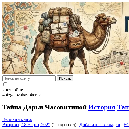
Искать
#нетвойне
#bizgatozahavokerak
Тайна Дарьи Часовитиной
История
Та
Великий князь
Вторник, 18 марта, 2025
(1 год назад)
|
Добавить в закладки
|
E