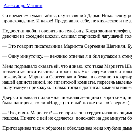
Александр Матлин
Со временем туман тайны, окутывавший Дарью Николаевну, реде
происхождение. И какое! Представьте себе, не княжеское и не
Подростки любят говорить по телефону. Когда звонил телефон,
девочки из соседней школы, слышал старческий лягушачий гол
— Это говорит писательница Мариэтта Сергеевна Шагинян. Бу
— Одну минуточку, — вежливо отвечал я и бил кулаком в стену
Меня подмывало сказать ей, что я знаю, кто такая Мариэтта Ша
знаменитая писательница откроет рот. Но я сдерживался и толь
пожалуйста, Мариэтта Сергеевна» и бежал в соседнюю квартиру
нашей единственной, но гигантской комнаты, пересечь мале
полутёмную прихожую. Только тогда я достигал комнаты нашей 
Дверь открывала подвижная пожилая женщина с короткими, по-
была папироса, то ли «Норд» (который позже стал «Севером»), 
— Что, опять Мариатта? — говорила она сердито-извиняющимся
пешком. Ничего с ней не сделается, подождёт на две минуты 
Приговаривая таким образом и обволакивая меня клубами дыма,