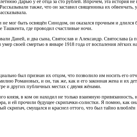
етнюю Дарью у её отца за сто рублей. Впрочем, эта история не 
Рассказывали также, что он заставил священника их обвенчать, 
рассказывала.
л и не мог быть освящён Синодом, он оказался прочным и длился 
е Ташкента, где проводил счастливые ночи.
звали Даней, и два сына, Святослав и Александр. Святослава (а 
 умер своей смертью в январе 1918 года от воспаления лёгких н
циально был признан их отцом, что позволило им носить его отч
ию Романовых, и он, так же, как и его законная жена и их де
атре и других публичных местах с двумя жёнами.
 князя, в ком он находил не только взаимную привязанность, но
ра, и ей прочили будущее скрипачки-солистки. Я помню, как он
ый скрипач, смущался и краснел оттого, что был тайно влюблён