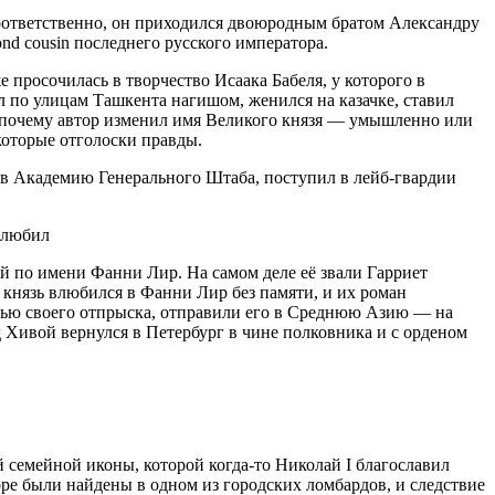
Соответственно, он приходился двоюродным братом Александру
ond cousin последнего русского императора.
 просочилась в творчество Исаака Бабеля, у которого в
л по улицам Ташкента нагишом, женился на казачке, ставил
, почему автор изменил имя Великого князя — умышленно или
которые отголоски правды.
ив Академию Генерального Штаба, поступил в лейб-гвардии
, любил
й по имени Фанни Лир. На самом деле её звали Гарриет
 князь влюбился в Фанни Лир без памяти, и их роман
зью своего отпрыска, отправили его в Среднюю Азию — на
д Хивой вернулся в Петербург в чине полковника и с орденом
 семейной иконы, которой когда-то Николай I благославил
е были найдены в одном из городских ломбардов, и следствие