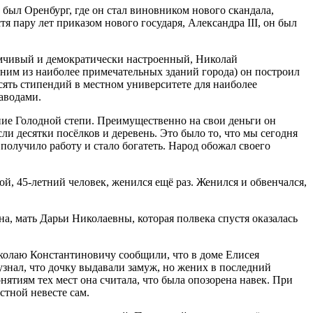
был Оренбург, где он стал виновником нового скандала,
я пару лет приказом нового государя, Александра III, он был
имчивый и демократически настроенный, Николай
дним из наиболее примечательных зданий города) он построил
сять стипендий в местном университете для наиболее
аводами.
ие Голодной степи. Преимущественно на свои деньги он
и десятки посёлков и деревень. Это было то, что мы сегодня
 получило работу и стало богатеть. Народ обожал своего
й, 45-летний человек, женился ещё раз. Женился и обвенчался,
на, мать Дарьи Николаевны, которая полвека спустя оказалась
иколаю Константиновичу сообщили, что в доме Елисея
узнал, что дочку выдавали замуж, но жених в последний
онятиям тех мест она считала, что была опозорена навек. При
стной невесте сам.