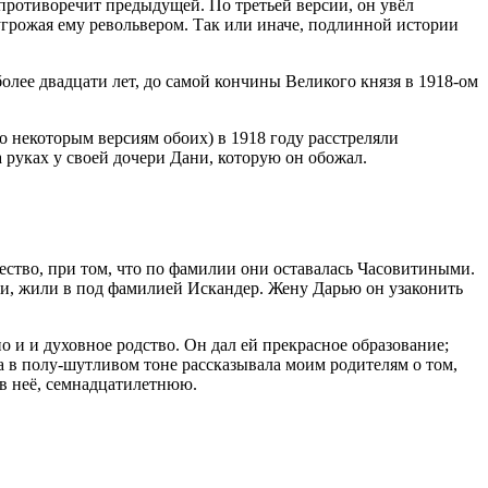
противоречит предыдущей. По третьей версии, он увёл
угрожая ему револьвером. Так или иначе, подлинной истории
более двадцати лет, до самой кончины Великого князя в 1918-ом
по некоторым версиям обоих) в 1918 году расстреляли
а руках у своей дочери Дани, которую он обожал.
ество, при том, что по фамилии они оставалась Часовитиными.
ти, жили в под фамилией Искандер. Жену Дарью он узаконить
 и и духовное родство. Он дал ей прекрасное образование;
а в полу-шутливом тоне рассказывала моим родителям о том,
 в неё, семнадцатилетнюю.