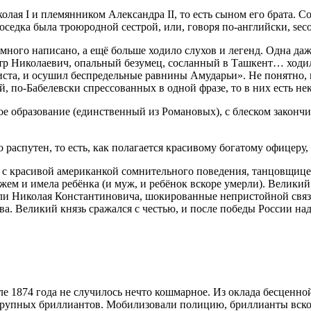
ая I и племянником Александра II, то есть сыном его брата. 
соседка была троюродной сестрой, или, говоря по-английски, sec
ого написано, а ещё больше ходило слухов и легенд. Одна даже
Пётр Николаевич, опальный безумец, сосланный в Ташкент… ходи
риста, и осушил беспредельные равнины Амударьи». Не понятно
й, по-Бабелевски спрессованных в одной фразе, то в них есть не
ое образование (единственный из Романовых), с блеском законч
распутен, то есть, как полагается красивому богатому офицеру
 с красивой американкой сомнительного поведения, танцовщице
ем и имела ребёнка (и муж, и ребёнок вскоре умерли). Великий
тели Николая Константиновича, шокированные непристойной свя
ва. Великий князь сражался с честью, и после победы России на
е 1874 года не случилось нечто кошмарное. Из оклада бесценной
крупных бриллиантов. Мобилизовали полицию, бриллианты вскор