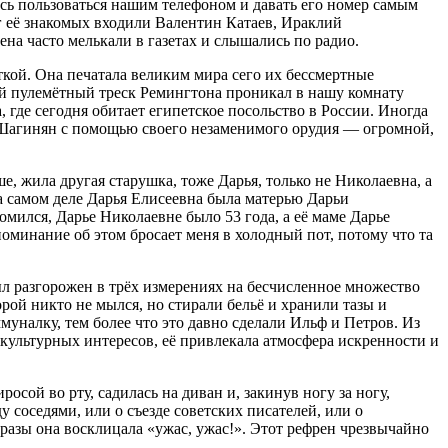
ось пользоваться нашим телефоном и давать его номер самым
 её знакомых входили Валентин Катаев, Ираклий
а часто мелькали в газетах и слышались по радио.
ткой. Она печатала великим мира сего их бессмертные
ый пулемётный треск Ремингтона проникал в нашу комнату
где сегодня обитает египетское посольство в России. Иногда
ы Шагинян с помощью своего незаменимого орудия — огромной,
, жила другая старушка, тоже Дарья, только не Николаевна, а
на самом деле Дарья Елисеевна была матерью Дарьи
омился, Дарье Николаевне было 53 года, а её маме Дарье
оминание об этом бросает меня в холодный пот, потому что та
л разгорожен в трёх измерениях на бесчисленное множество
рой никто не мылся, но стирали бельё и хранили тазы и
уналку, тем более что это давно сделали Ильф и Петров. Из
культурных интересов, её привлекала атмосфера искренности и
осой во рту, садилась на диван и, закинув ногу за ногу,
соседями, или о съезде советских писателей, или о
фразы она восклицала «ужас, ужас!». Этот рефрен чрезвычайно