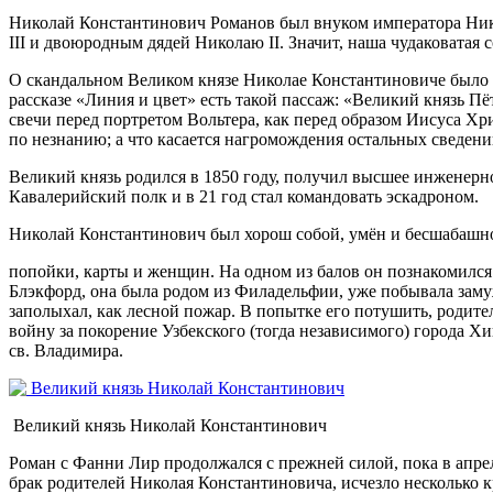
Николай Константинович Романов был внуком императора Никол
III и двоюродным дядей Николаю II. Значит, наша чудаковатая 
О скандальном Великом князе Николае Константиновиче было мн
рассказе «Линия и цвет» есть такой пассаж: «Великий князь 
свечи перед портретом Вольтера, как перед образом Иисуса Х
по незнанию; а что касается нагромождения остальных сведени
Великий князь родился в 1850 году, получил высшее инженерн
Кавалерийский полк и в 21 год стал командовать эскадроном.
Николай Константинович был хорош собой, умён и бесшабашно 
попойки, карты и женщин. На одном из балов он познакомился
Блэкфорд, она была родом из Филадельфии, уже побывала замуж
заполыхал, как лесной пожар. В попытке его потушить, роди
войну за покорение Узбекского (тогда независимого) города Хи
св. Владимира.
Великий князь Николай Константинович
Роман с Фанни Лир продолжался с прежней силой, пока в апрел
брак родителей Николая Константиновича, исчезло несколько 