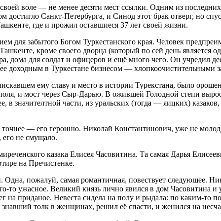
воей воле — не менее десяти мест ссылки. Одним из последних 
 достигло Санкт-Петербурга, и Синод этот брак отверг, но спуст
ашкенте, где и прожил оставшиеся 37 лет своей жизни.
ием для забытого Богом Туркестанского края. Человек предпре
ашкенте, кроме своего дворца (который по сей день является о
а, дома для солдат и офицеров и ещё много чего. Он учредил де
лее доходным в Туркестане бизнесом — хлопкоочистительными з
скавшем ему славу и место в истории Турекстана, было орошен
оля, и мост через Сыр-Дарью. В ожившей Голодной степи выросл
 в значителтной части, из уральских (тогда — яицких) казаков,
а точнее — его героиню. Николай Константинович, уже не молодо
, его не смущало.
миреченского казака Елисея Часовитина. Та самая Дарья Елисеев
ртире на Пречистенке.
й. Одна, пожалуй, самая романтичная, повествует следующее. Н
то-то ужасное. Великий князь лично явился в дом Часовитина и 
ег на приданое. Невеста сидела на полу и рыдала: по каким-то п
 знавший толк в женщинах, решил её спасти, и женился на несча