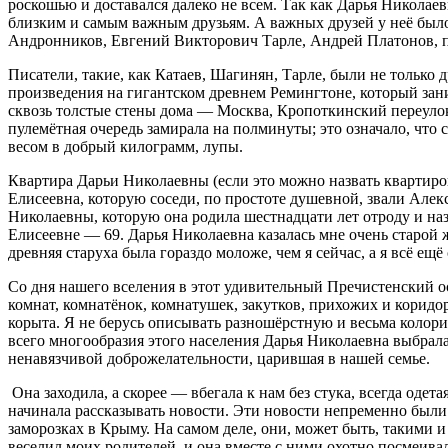
роскошью и доставался далеко не всем. Так как Дарья Николае
близким и самым важным друзьям. А важных друзей у неё был
Андронников, Евгений Викторович Тарле, Андрей Платонов, п
Писатели, такие, как Катаев, Шагинян, Тарле, были не только
произведения на гигантском древнем Ремингтоне, который за
сквозь толстые стены дома — Москва, Кропоткинский переулок 
пулемётная очередь замирала на полминуты; это означало, чт
весом в добрый килограмм, лупы.
Квартира Дарьи Николаевны (если это можно назвать квартирой)
Елисеевна, которую соседи, по простоте душевной, звали Алек
Николаевны, которую она родила шестнадцати лет отроду и назы
Елисеевне — 69. Дарья Николаевна казалась мне очень старой 
древняя старуха была гораздо моложе, чем я сейчас, а я всё ещ
Со дня нашего вселения в этот удивительный Пречистенский о
комнат, комнатёнок, комнатушек, закутков, прихожих и коридо
корыта. Я не берусь описывать разношёрстную и весьма колор
всего многообразия этого населения Дарья Николаевна выбрала
ненавязчивой доброжелательности, царившая в нашей семье.
Она заходила, а скорее — вбегала к нам без стука, всегда одет
начинала рассказывать новости. Эти новости непременно были 
заморозках в Крыму. На самом деле, они, может быть, такими и
веселил моих родителей, и она вместе с ними охотно посмеивал