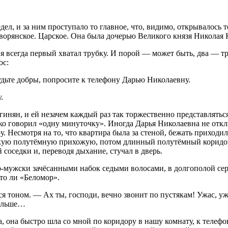
л, и за ним проступало то главное, что, видимо, открывалось т
 дворянское. Царское. Она была дочерью Великого князя Николая
 я всегда первый хватал трубку. И порой — может быть, два — т
ос:
дьте добры, попросите к телефону Дарью Николаевну.
.
гинян, и ей незачем каждый раз так торжественно представляться
ко говорил «одну минуточку». Иногда Дарья Николаевна не отклик
. Несмотря на то, что квартира была за стеной, бежать приходи
нькую полутёмную прихожую, потом длинный полутёмный коридо
соседки и, переводя дыхание, стучал в дверь.
мужски зачёсанными набок седыми волосами, в долгополой серой
то ли «Беломор».
 тоном. — Ах ты, господи, вечно звонит по пустякам! Ужас, уж
больше…
 она быстро шла со мной по коридору в нашу комнату, к телефон