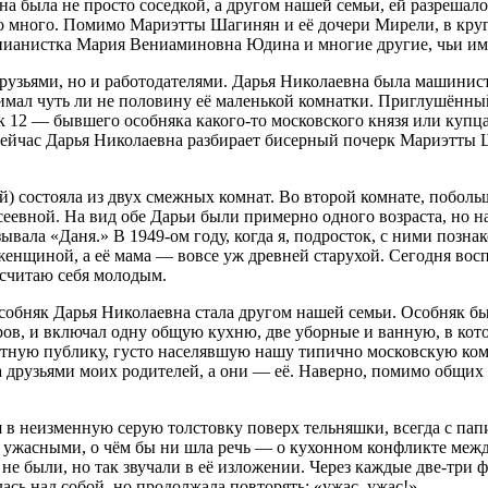
вна была не просто соседкой, а другом нашей семьи, ей разрешал
о много. Помимо Мариэтты Шагинян и её дочери Мирели, в круг
ианистка Мария Вениаминовна Юдина и многие другие, чьи имен
 друзьями, но и работодателями. Дарья Николаевна была машинис
нимал чуть ли не половину её маленькой комнатки. Приглушённ
12 — бывшего особняка какого-то московского князя или купца, 
о сейчас Дарья Николаевна разбирает бисерный почерк Мариэтт
 состояла из двух смежных комнат. Во второй комнате, побольше
сеевной. На вид обе Дарьи были примерно одного возраста, но 
вала «Даня.» В 1949-ом году, когда я, подросток, с ними познак
женщиной, а её мама — вовсе уж древней старухой. Сегодня восп
ё считаю себя молодым.
собняк Дарья Николаевна стала другом нашей семьи. Особняк бы
ров, и включал одну общую кухню, две уборные и ванную, в кото
итную публику, густо населявшую нашу типично московскую комм
 друзьями моих родителей, а они — её. Наверно, помимо общих 
ая в неизменную серую толстовку поверх тельняшки, всегда с папир
ужасными, о чём бы ни шла речь — о кухонном конфликте между 
 не были, но так звучали в её изложении. Через каждые две-три 
ась над собой, но продолжала повторять: «ужас, ужас!».