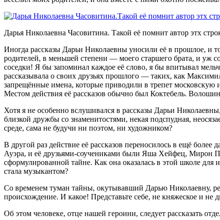
Дарья Николаевна Часовитина. Такой её помнит автор этх стро
Иногда рассказы Дарьи Николаевны уносили её в прошлое, и то
родителей, в меньшей степени — моего старшего брата, и уж со
соседки! Я бы запоминал каждое её слово, я бы впитывал мель
рассказывала о своих друзьях прошлого — таких, как Максим
запрещённые имена, которые приводили в трепет московскую и
Местом действия её рассказов обычно был Коктебель. Волошин
Хотя я не особенно вслушивался в рассказы Дарьи Николаевны, 
близкой дружбы со знаменитостями, некая подспудная, неосязае
среде, сама не будучи ни поэтом, ни художником?
В другой раз действие её рассказов переносилось в ещё более 
Ауэра, и её друзьями-соучениками были Яша Хейфец, Мирон Пол
сформулированной тайне. Как она оказалась в этой школе для и
стала музыкантом?
Со временем туман тайны, окутывавший Дарью Николаевну, реде
происхождение. И какое! Представьте себе, не княжеское и не
Об этом человеке, отце нашей героини, следует рассказать отде