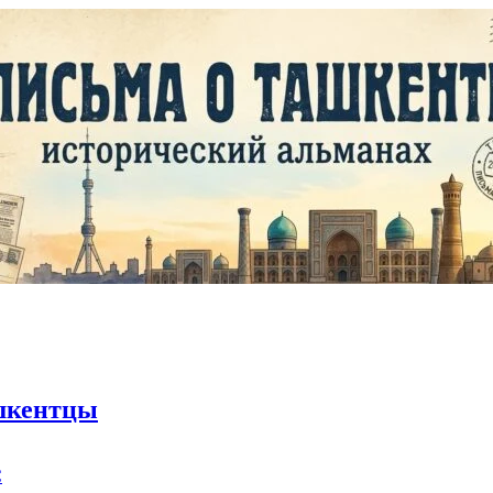
шкентцы
C