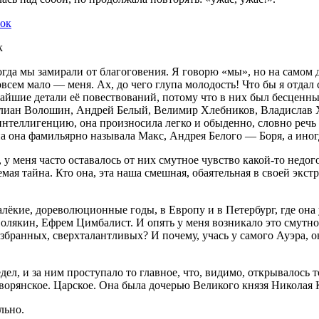
к
гда мы замирали от благоговения. Я говорю «мы», но на самом 
всем мало — меня. Ах, до чего глупа молодость! Что бы я отдал
чайшие детали её повествований, потому что в них был бесценны
илиан Волошин, Андрей Белый, Велимир Хлебников, Владислав Х
нтеллигенцию, она произносила легко и обыденно, словно речь
а она фамильярно называла Макс, Андрея Белого — Боря, а ино
у меня часто оставалось от них смутное чувство какой-то недого
мая тайна. Кто она, эта наша смешная, обаятельная в своей экст
далёкие, дореволюционные годы, в Европу и в Петербург, где он
якин, Ефрем Цимбалист. И опять у меня возникало это смутное 
збранных, сверхталантливых? И почему, учась у самого Ауэра, о
л, и за ним проступало то главное, что, видимо, открывалось т
 дворянское. Царское. Она была дочерью Великого князя Николая
льно.