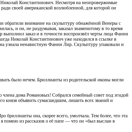
ь Николай Константинович. Несмотря на неопровержимые
то ради своей американской возлюбленной, для которой он
они обратили внимание на скульптуру обнажённой Венеры с
илась, и он, не раздумывая, заказал знаменитому в то время
р выполнил заказ и в точности воспроизвёл черты лица Фанни
 когда Николай Константинович уже находился в ссылке в
она узнала ненавистную Фанни Лир. Скульптуру упаковали и
давать было нечем. Бриллианты из родительской иконы могли
во члена дома Романовых! Собрался семейный совет под эгидой
ого князя объявить сумасшедшим, лишить всех званий и
о бриллианты она, скорее всего, умолчала. Тем более, что эта
о я помню из рассказов о её папе — что он «был выслан в