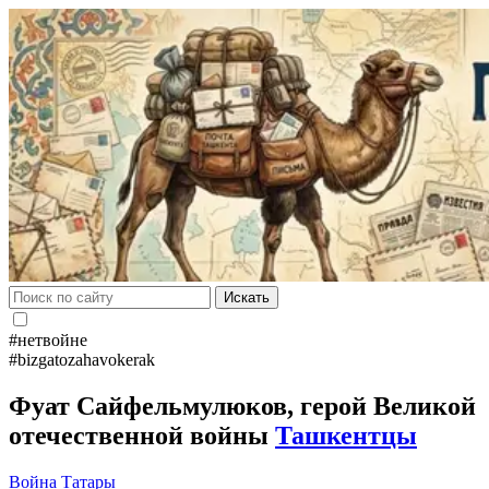
Искать
#нетвойне
#bizgatozahavokerak
Фуат Сайфельмулюков, герой Великой
отечественной войны
Ташкентцы
Война
Татары