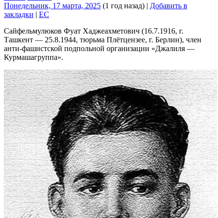
Понедельник, 17 марта, 2025
(1 год назад)
|
Добавить в
закладки
|
EC
Сайфельмулюков Фуат Хаджеахметович (16.7.1916, г.
Ташкент — 25.8.1944, тюрьма Плётцензее, г. Берлин), член
анти-фашистской подпольной организации «Джалиля —
Курмашагруппа».