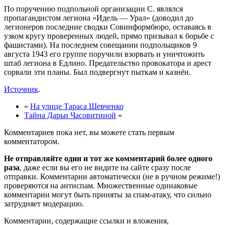
По поручению подпольной организации С. являлся
пропагандистом легиона «Идель — Урал» (доводил до
легионеров последние сводки Совинформбюро, оставаясь в
узком кругу проверенных людей, прямо призывал к борьбе с
фашистами). На последнем совещании подпольщиков 9
августа 1943 его группе поручили взорвать и уничтожить
штаб легиона в Едлино. Предательство провокатора и арест
сорвали эти планы. Был подвергнут пыткам и казнён.
Источник
.
«
На улице Тараса Шевченко
Тайна Дарьи Часовитиной
»
Комментариев пока нет, вы можете стать первым
комментатором.
Не отправляйте один и тот же комментарий более одного
раза
, даже если вы его не видите на сайте сразу после
отправки. Комментарии автоматически (не в ручном режиме!)
проверяются на антиспам. Множественные одинаковые
комментарии могут быть приняты за спам-атаку, что сильно
затрудняет модерацию.
Комментарии, содержащие ссылки и вложения,