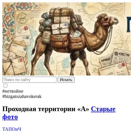
Искать
#нетвойне
#bizgatozahavokerak
Проходная территории «А»
Старые
фото
ТАПОиЧ