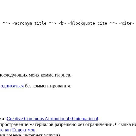
e=""> <acronym title=""> <b> <blockquote cite=""> <cite>
ля последующих моих комментариев.
подписаться
без комментирования.
ии:
Creative Commons Attribution 4.0 International
.
 распространение материалов разрешено без ограничений. Ссылка н
тепан Евдокимов
.
ия домена, интернет-услуги).