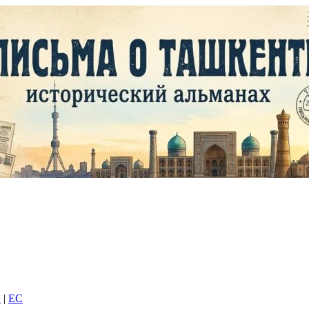
и
|
EC