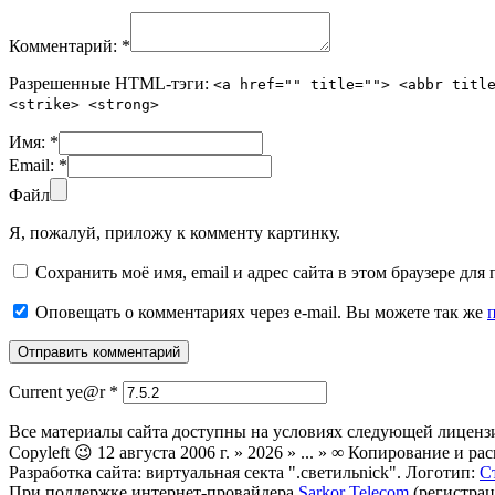
Комментарий:
*
Разрешенные HTML-тэги:
<a href="" title=""> <abbr titl
<strike> <strong>
Имя:
*
Email:
*
Файл
Я, пожалуй, приложу к комменту картинку.
Сохранить моё имя, email и адрес сайта в этом браузере д
Оповещать о комментариях через e-mail. Вы можете так же
Current ye@r
*
Все материалы сайта доступны на условиях следующей лиценз
Copyleft 😉 12 августа 2006 г. » 2026 » ... » ∞ Копирование и
Разработка сайта: виртуальная секта ".светильnick". Логотип:
С
При поддержке интернет-провайдера
Sarkor Telecom
(регистрац