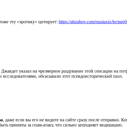
тоже эту «эротику» цитирует:
https://abzubov.com/russiaxix/lecture
 Джавдет указал на чрезмерное раздувание этой сенсации на п
ми исследователями, обсасывали этот псевдоисторический пазл.
за
, даже если вы его не видите на сайте сразу после отправки. 
ть приняты за спам-атаку, что сильно затрудняет модерацию.