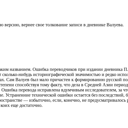
ю версию, вернее свое толкование записи в дневнике Валуева.
таким названием. Ошибка переводчиков при издании дневника П.
т сколько-нибудь историографической значимостью и редко испол
ах. Сам Валуев был мало причастен к формированию русской по
степени способствуя тому факту, что дела в Средней Азии перио
шибка перевода исправлена вдумчивым исследователем, за что е
 Устраненние технической ошибки остается без последствий, бе
странстве — избыточно, если, конечно, не предусматривалось р
коих еще достаточно.