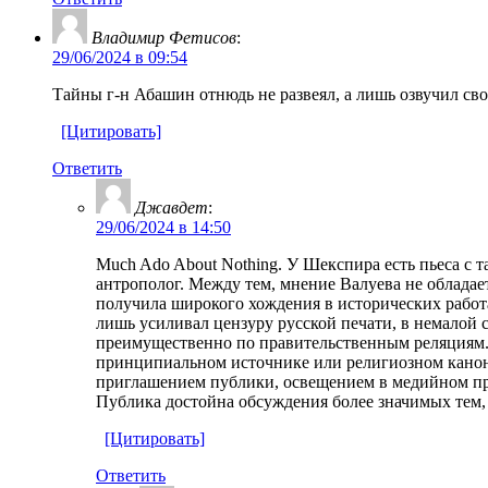
Владимир Фетисов
:
29/06/2024 в 09:54
Тайны г-н Абашин отнюдь не развеял, а лишь озвучил сво
[Цитировать]
Ответить
Джавдет
:
29/06/2024 в 14:50
Much Ado About Nothing. У Шекспира есть пьеса с 
антрополог. Между тем, мнение Валуева не обладае
получила широкого хождения в исторических работ
лишь усиливал цензуру русской печати, в немалой 
преимущественно по правительственным реляциям. О
принципиальном источнике или религиозном каноне.
приглашением публики, освещением в медийном про
Публика достойна обсуждения более значимых тем, 
[Цитировать]
Ответить