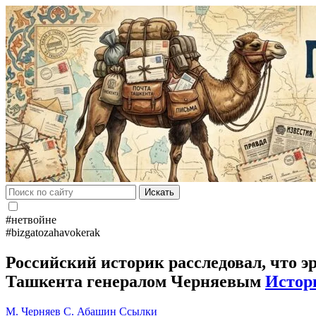
Искать
#нетвойне
#bizgatozahavokerak
Российский историк расследовал, что э
Ташкента генералом Черняевым
Истор
М. Черняев
С. Абашин
Ссылки