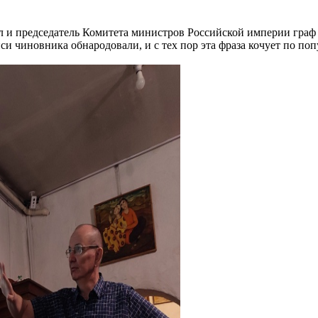
ел и председатель Комитета министров Российской империи граф
чиновника обнародовали, и с тех пор эта фраза кочует по попу