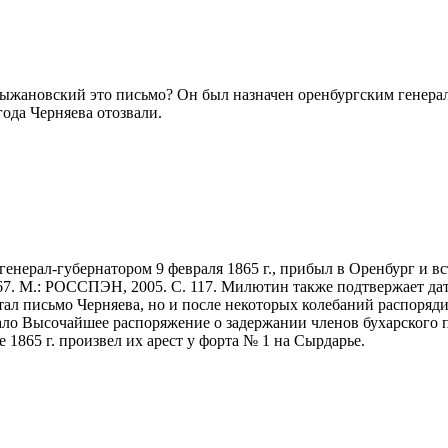
Крыжановский это письмо? Он был назначен оренбургским генерал
года Черняева отозвали.
ерал-губернатором 9 февраля 1865 г., прибыл в Оренбург и всту
7. М.: РОССПЭН, 2005. С. 117. Милютин также подтвержает дат
тал письмо Черняева, но и после некоторых колебаний распоряди
довало Высочайшее распоряжение о задержании членов бухарского
 1865 г. произвел их арест у форта № 1 на Сырдарье.