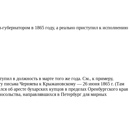
-губернатором в 1865 году, а реально приступил к исполнению
пил в должность в марте того же года. См., к примеру,
у письма Черняева к Крыжановскому — 26 июня 1865 г. (Там
лся об аресте бухарских купцов в пределах Оренбургского края
 посольства, направлявшихся в Петербург для мирных