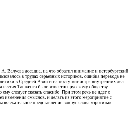
 А. Валуева досадна, на что обратил внимание и петербургский
ьзовалось в трудах серьезных историков, ошибка перевода не
литики в Средней Азии и на посту министра внутренних дел
да взятия Ташкента были известны русскому обществу
му следует сказать спасибо. При этом речь не идет о
з изменения смыслов, и делать из этого мероприятие с
азвлекательное представление вокруг слова «эротизм».