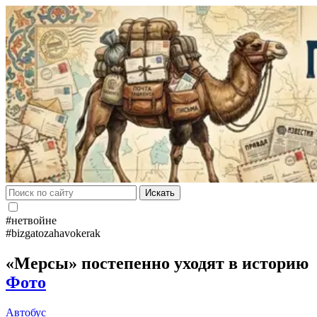
Искать
#нетвойне
#bizgatozahavokerak
«Мерсы» постепенно уходят в историю
Фото
Автобус