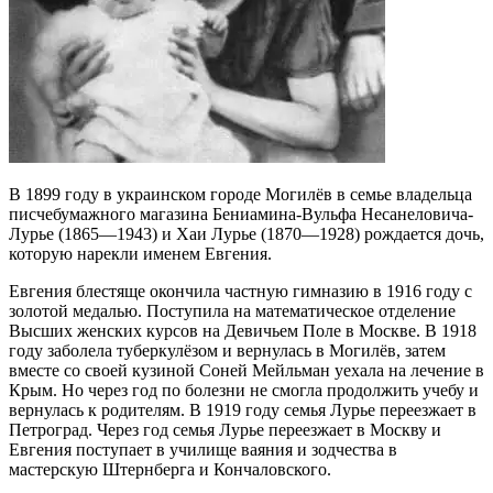
В 1899 году в украинском городе Могилёв в семье владельца
писчебумажного магазина Бениамина-Вульфа Несанеловича-
Лурье (1865—1943) и Хаи Лурье (1870—1928) рождается дочь,
которую нарекли именем Евгения.
Евгения блестяще окончила частную гимназию в 1916 году с
золотой медалью. Поступила на математическое отделение
Высших женских курсов на Девичьем Поле в Москве. В 1918
году заболела туберкулёзом и вернулась в Могилёв, затем
вместе со своей кузиной Соней Мейльман уехала на лечение в
Крым. Но через год по болезни не смогла продолжить учебу и
вернулась к родителям. В 1919 году семья Лурье переезжает в
Петроград. Через год семья Лурье переезжает в Москву и
Евгения поступает в училище ваяния и зодчества в
мастерскую Штернберга и Кончаловского.