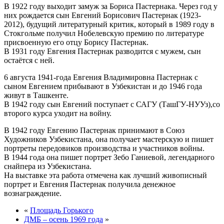
В 1922 году выходит замуж за Бориса Пастернака. Через год у
них рождается сын Евгений Борисович Пастернак (1923-
2012), будущий литературный критик, который в 1989 году в
Стокгольме получил Нобелевскую премию по литературе
присвоенную его отцу Борису Пастернак.
В 1931 году Евгения Пастернак разводится с мужем, сын
остаётся с ней.
6 августа 1941-года Евгения Владимировна Пастернак с
сыном Евгением прибывают в Узбекистан и до 1946 года
живут в Ташкенте.
В 1942 году сын Евгений поступает с САГУ (ТашГУ-НУУз),со
второго курса уходит на войну.
В 1942 году Евгению Пастернак принимают в Союз
Художников Узбекистана, она получает мастерскую и пишет
портреты передовиков производства и участников войны.
В 1944 года она пишет портрет Зебо Ганиевой, легендарного
снайпера из Узбекистана.
На выставке эта работа отмечена как лучший живописный
портрет и Евгения Пастернак получила денежное
вознаграждение.
«
Площадь Горького
ДМБ – осень 1969 года
»