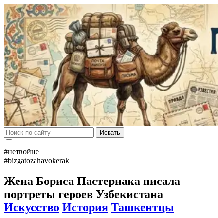
Искать
#нетвойне
#bizgatozahavokerak
Жена Бориса Пастернака писала
портреты героев Узбекистана
Искусство
История
Ташкентцы