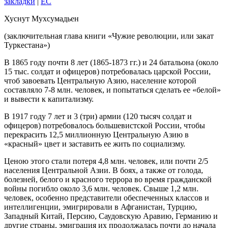
закладки
|
EC
Хуснут Мухсумадьен
(заключительная глава книги «Чужие революции, или закат
Туркестана»)
В 1865 году почти 8 лет (1865-1873 гг.) и 24 батальона (около
15 тыс. солдат и офицеров) потребовалась царской России,
чтоб завоевать Центральную Азию, население которой
составляло 7-8 млн. человек, и попытаться сделать ее «белой»
и вывести к капитализму.
В 1917 году 7 лет и 3 (три) армии (120 тысяч солдат и
офицеров) потребовалось большевистской России, чтобы
перекрасить 12,5 миллионную Центральную Азию в
«красный» цвет и заставить ее жить по социализму.
Ценою этого стали потеря 4,8 млн. человек, или почти 2/5
населения Центральной Азии. В боях, а также от голода,
болезней, белого и красного террора во время гражданской
войны погибло около 3,6 млн. человек. Свыше 1,2 млн.
человек, особенно представители обеспеченных классов и
интеллигенции, эмигрировали в Афганистан, Турцию,
Западный Китай, Персию, Саудовскую Аравию, Германию и
другие страны, эмиграция их продолжалась почти до начала