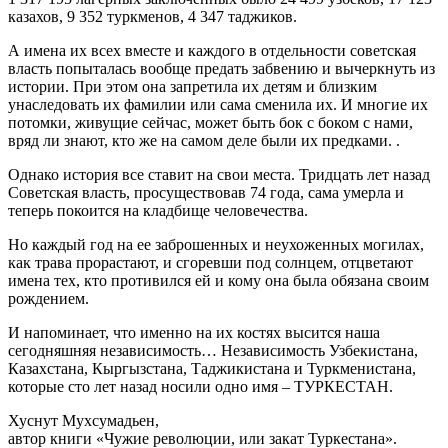
казахов, 9 352 туркменов, 4 347 таджиков.
А имена их всех вместе и каждого в отдельности советская
власть попыталась вообще предать забвению и вычеркнуть из
истории. При этом она запретила их детям и близким
унаследовать их фамилии или сама сменила их. И многие их
потомки, живущие сейчас, может быть бок с боком с нами,
вряд ли знают, кто же на самом деле были их предками. .
Однако история все ставит на свои места. Тридцать лет назад
Советская власть, просуществовав 74 года, сама умерла и
теперь покоится на кладбище человечества.
Но каждый год на ее заброшенных и неухоженных могилах,
как трава прорастают, и сгоревши под солнцем, отцветают
имена тех, кто противился ей и кому она была обязана своим
рождением.
И напоминает, что именно на их костях высится наша
сегодняшняя независимость… Независимость Узбекистана,
Казахстана, Кыргызстана, Таджикистана и Туркменистана,
которые сто лет назад носили одно имя – ТУРКЕСТАН.
Хуснут Мухсумадьен,
автор книги «Чужие революции, или закат Туркестана».