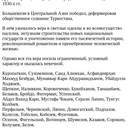
1930-х гг.
Большевизм в Центральной Азии победил, деформировав
общественное сознание Туркестана.
В нём уживались вера в светлые идеалы и во всемогущество
насилия, энтузиазм строительства новых национальных
государств и уничтожение памяти его тысячелетней истории,
революционный романтизм и пренебрежение человеческой
жизнью.
Однако вся эта вера носила ограниченный, условный
характер и оказалась невечной.
Куропаткин, Сухомлинов, Саид Алимхан, Асфандиярхан
Махмуд Бехбуди, Мунаввар Кари Абдурашидханов, Убайдулла
Ходжаев,
Щепкин, Наливкин, Коровиченко, Букейханов, Танышбаев,
Бельков, Бройдо, Фитерман, Успенский.
Абдул Вахид Кари, Мустафа Чокаев, Серали Лапин, Тунгус
Колбаев.
Перфильев, Черневский, Ляпин, Домогатский, Подпалов.
Колесов, Тоболин, Кобозев, Фунтиков,
Осипов, Фигельский, Вотинцев, Шумилов, Казаков, Сорокин,
Колузаев, Белов.