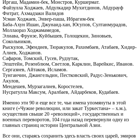
Иргаш, Мадамин-бек, Монстров, Куршермат.
Файзулла Ходжаев, Абдулкадир Мухитдинов, Абдурауф
Фитрат, Ахмадзаки Валидов
Усман Ходжаев, Энвер-паша, Ибрагим-бек
Баба-Ахун Ишан, Джунаид-хан, Юсупов, Султанмурадов,
Моллаораз Ходжамамедов,
Элиава, Фрунзе, Куйбышев, Голощекин, Зиновьев,
Сокольников,
Рыскулов, Эфендиев, Тюракулов, Рахимбаев, Атабаев, Хидир-
Алиев, Ходжанов.
Сафаров, Томский, Гусев, Рудзутак,
Эпштейн, Розенблюм, Светлов, Карклин, Варейкис, Иванов.
Сергазиев, Айтаков, Исламов.
Тунганчин, Джангельдин, Пестковский, Радус-Зенькович,
Акулов,
Мендешев, Мурзагалиев, Коростелев,
Нусратулла Максум, Аралбаев, Айдарбеков, Кудабаев.
Именно эти 90 и еще все те, чьи имена упомянуты в этой
книге («Чужие революции, или закат Туркестана» – х.м.),
осуществив свыше 20 «революций», государственных и
военных переворотов, 104 года назад перевернули одну из
главных страниц истории Центральной Азии.
Все они, стараясь сохранить здесь власть своих царей, эмиров