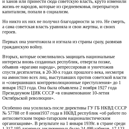
и ханов или принести сюда советскую власть, круто изменили
жизнь ее народов, которые из средневековья, перепрыгнув
капитализм, попали в социализм.
Но никто их них не получил благодарности за это. Не смерть,
а сама советская власть уравняла и свои жертвы, и своих
героев.
Первых она уничтожила и изгнала из страны сразу, развязав
гражданскую войну.
Вторых, которые осмеливались защищать национальные
интересы вновь созданных республик, отвергла позже,
объявив «врагами народа», репрессировав и уничтожив
спустя десятилетия, в 20-30-х годах прошлого века, несмотря
на амнистию всех лиц, выступавших против советской власти
и «совершивших контрреволюционные преступления» до 1
января 1923 года. Она была объявлена 2 ноября 1927 года
Президиумом ЦИК СССР «в ознаменование 10-летия
Октябрьской революции».
Особенно она усилилась после директивы ГУ ГБ НКВД СССР
№ 57788 от 8 июня1937 года в НКВД республик «об работе по
антисоветским тюрко-татарским националистическим
организациям». В результате на 1 января 1939г. в стране среди
1 317 195 лагерных заключенных было 24 499 узбеков, 17 123