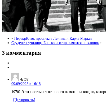
«
Перекрёсток проспекта Ленина и Карла Маркса
Студенты училища Бенькова отправляются на хлопок
»
3 комментария
Art68
:
09/09/2023 в 16:18
1970? Этот постамент от нового памятника вождю, котор
[Цитировать]