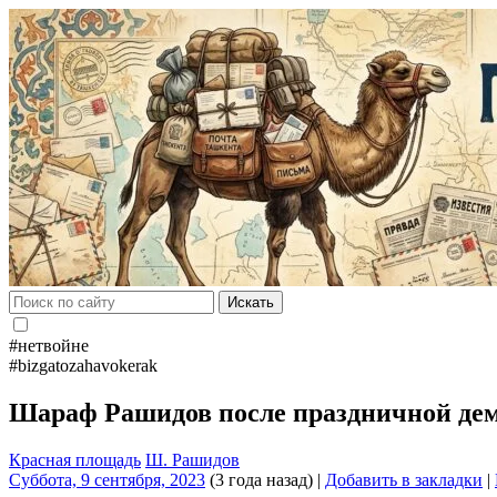
Искать
#нетвойне
#bizgatozahavokerak
Шараф Рашидов после праздничной дем
Красная площадь
Ш. Рашидов
Суббота, 9 сентября, 2023
(3 года назад)
|
Добавить в закладки
|