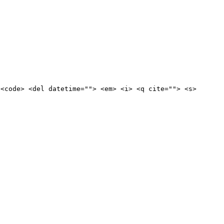
 <code> <del datetime=""> <em> <i> <q cite=""> <s>