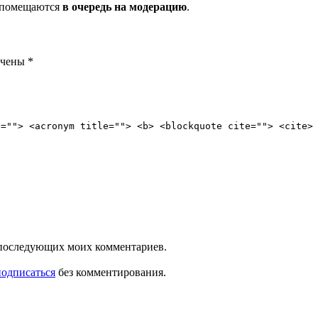
и помещаются
в очередь на модерацию
.
ечены
*
e=""> <acronym title=""> <b> <blockquote cite=""> <cite>
ля последующих моих комментариев.
подписаться
без комментирования.