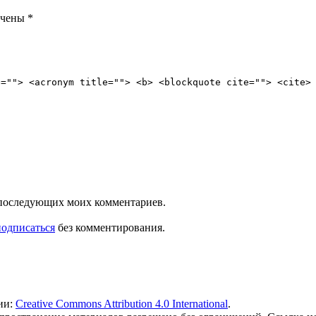
ечены
*
e=""> <acronym title=""> <b> <blockquote cite=""> <cite>
ля последующих моих комментариев.
подписаться
без комментирования.
ии:
Creative Commons Attribution 4.0 International
.