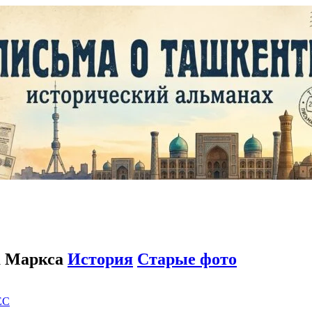
а Маркса
История
Старые фото
EC