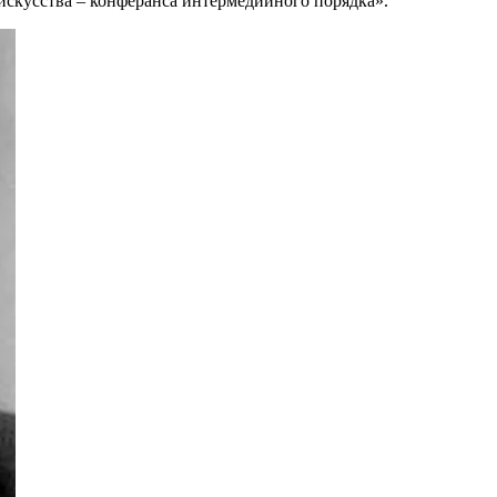
искусства – конферанса интермедийного порядка».