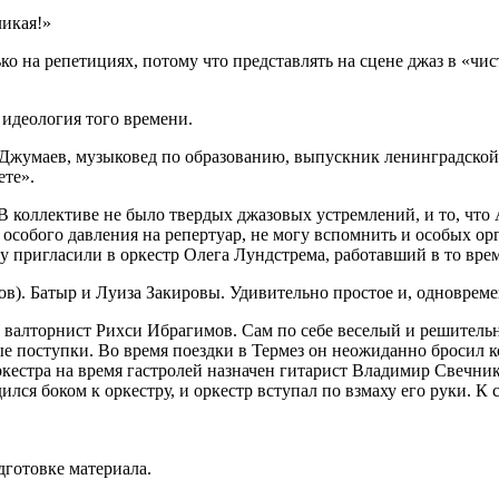
ликая!»
ко на репетициях, потому что представлять на сцене джаз в «ч
 идеология того времени.
Джумаев, музыковед по образованию, выпускник ленинградской
ете».
. В коллективе не было твердых джазовых устремлений, и то, что
л особого давления на репертуар, не могу вспомнить и особых о
 пригласили в оркестр Олега Лундстрема, работавший в то врем
тов). Батыр и Луиза Закировы. Удивительно простое и, одноврем
л валторнист Рихси Ибрагимов. Сам по себе веселый и решитель
е поступки. Во время поездки в Термез он неожиданно бросил ко
кестра на время гастролей назначен гитарист Владимир Свечник
ился боком к оркестру, и оркестр вступал по взмаху его руки. К
готовке материала.