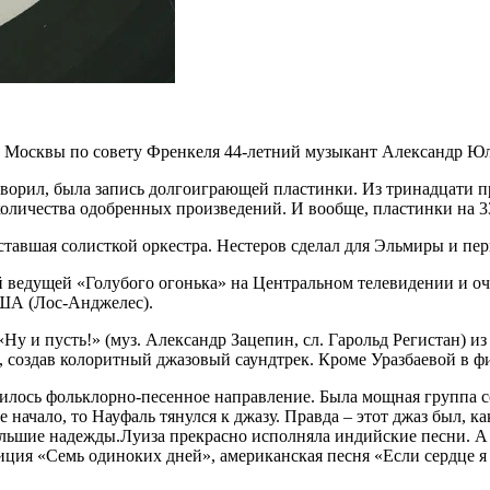
из Москвы по совету Френкеля 44-летний музыкант Александр Юл
ворил, была запись долгоиграющей пластинки. Из тринадцати п
 количества одобренных произведений. И вообще, пластинки на 3
 ставшая солисткой оркестра. Нестеров сделал для Эльмиры и п
ведущей «Голубого огонька» на Центральном телевидении и оче
США (Лос-Анджелес).
Ну и пусть!» (муз. Александр Зацепин, сл. Гарольд Регистан) 
, создав колоритный джазовый саундтрек. Кроме Уразбаевой в
жилось фольклорно-песенное направление. Была мощная группа с
начало, то Науфаль тянулся к джазу. Правда – этот джаз был, ка
большие надежды.Луиза прекрасно исполняла индийские песни. А
иция «Семь одиноких дней», американская песня «Если сердце я 