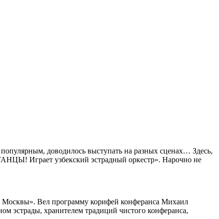
л популярным, доводилось выступать на разных сценах… Здесь,
«ТАНЦЫ! Играет узбекский эстрадный оркестр». Нарочно не
ом Москвы». Вел программу корифей конферанса Михаил
ном эстрады, хранителем традиций чистого конферанса,