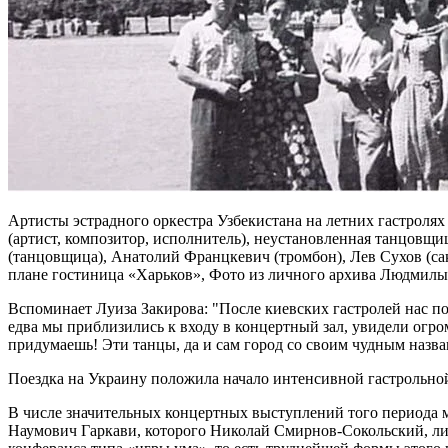
Артисты эстрадного оркестра Узбекистана на летних гастролях
(артист, композитор, исполнитель), неустановленная танцовщи
(танцовщица), Анатолий Францкевич (тромбон), Лев Сухов (са
плане гостиница «Харьков», Фото из личного архива Людмил
Вспоминает Луиза Закирова:
После киевских гастролей нас п
едва мы приблизились к входу в концертный зал, увидели огр
придумаешь! Эти танцы, да и сам город со своим чудным назв
Поездка на Украину положила начало интенсивной гастрольной
В числе значительных концертных выступлений того периода 
Наумович Гаркави, которого Николай Смирнов-Сокольский, личн