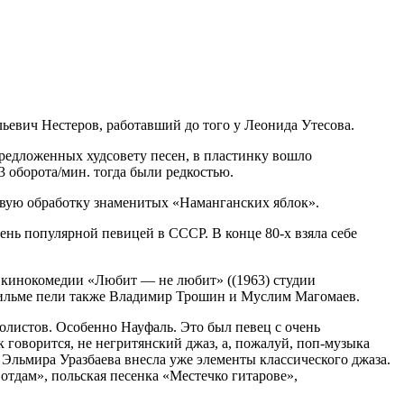
ьевич Нестеров, работавший до того у Леонида Утесова.
редложенных худсовету песен, в пластинку вошло
3 оборота/мин. тогда были редкостью.
ервую обработку знаменитых «Наманганских яблок».
нь популярной певицей в СССР. В конце 80-х взяла себе
из кинокомедии «Любит — не любит» ((1963) студии
 фильме пели также Владимир Трошин и Муслим Магомаев.
олистов. Особенно Науфаль. Это был певец с очень
к говорится, не негритянский джаз, а, пожалуй, поп-музыка
 Эльмира Уразбаева внесла уже элементы классического джаза.
отдам», польская песенка «Местечко гитарове»,