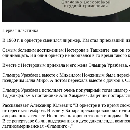
Первая пластинка
В 1960 г. в оркестре сменился дирижер. Им стал приехавший 
Самым большим достижением Нестерова в Ташкенте, как он го
одиннадцать. Ни один оркестр не добивался в то время такого
Вместе с Нестеровым приехала и его жена Эльмира Уразбаева,
Эльмира Уразбаева вместе с Михаилом Ножкиным была первой 
псевдоним Элла Миро. А потом переехала вместе с дочкой в 
Эльмира Уразбаева исполняет очень популярный тогда шлягер «
Таджикфильм в постановке Али Хамраева. Зацепин постарался
Рассказывает Александр Юльевич:
В оркестре в то время сло
интересным тембром. И если у Батыра превалировало восточное 
американская тех лет. Но он очень хорошо это пел и подавал 
В ее репертуаре были, выдержанная в духе диксиленда, композ
латиноамериканская «Фламинго».