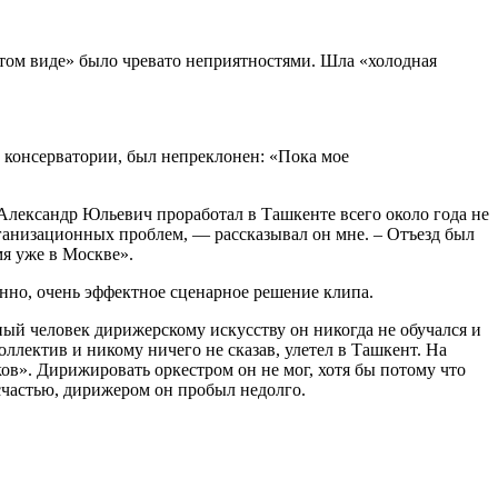
истом виде» было чревато неприятностями. Шла «холодная
 консерватории, был непреклонен: «Пока мое
 Александр Юльевич проработал в Ташкенте всего около года не
рганизационных проблем, — рассказывал он мне. – Отъезд был
я уже в Москве».
енно, очень эффектное сценарное решение клипа.
ный человек дирижерскому искусству он никогда не обучался и
ллектив и никому ничего не сказав, улетел в Ташкент. На
ов». Дирижировать оркестром он не мог, хотя бы потому что
 счастью, дирижером он пробыл недолго.