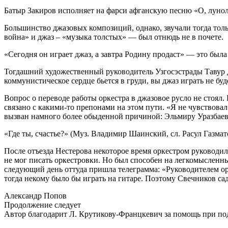
Батыр Закиров исполняет на фарси афганскую песню «О, луно
Большинство джазовых композиций, однако, звучали тогда толь
война» и джаз – «музыка толстых» — был отнюдь не в почете.
«Сегодня он играет джаз, а завтра Родину продаст» — это была
Тогдашний художественный руководитель Узгосэстрады Тавур 
коммунистическое сердце бьется в груди, вы джаз играть не буд
Вопрос о переводе работы оркестра в джазовое русло не стоял
связано с какими-то препонами на этом пути. «Я не чувствова
вызван намного более обыденной причиной: Эльмиру Уразбаеву
«Где ты, счастье?» (Муз. Владимир Шаинский, сл. Расул Газма
После отъезда Нестерова некоторое время оркестром руководи
не мог писать оркестровки. Но был способен на легкомысленны
следующий день оттуда пришла телеграмма: «Руководителем ор
тогда некому было бы играть на гитаре. Поэтому Свечников сад
Александр Попов
Продолжение следует
Автор благодарит Л. Крутикову-Францкевич за помощь при под