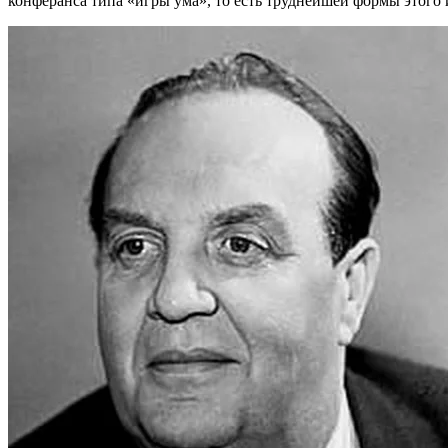
конферанса типа «игры ума», то есть труднейшей формы этого 