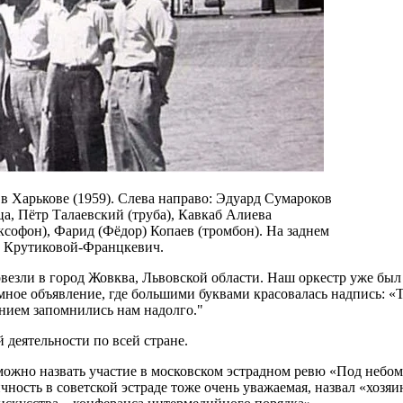
 в Харькове (1959). Слева направо: Эдуард Сумароков
ца, Пётр Талаевский (труба), Кавкаб Алиева
ксофон), Фарид (Фёдор) Копаев (тромбон). На заднем
ы Крутиковой-Францкевич.
овезли в город Жовква, Львовской области. Наш оркестр уже бы
омное объявление, где большими буквами красовалась надпись: 
анием запомнились нам надолго.
 деятельности по всей стране.
можно назвать участие в московском эстрадном ревю «Под неб
ость в советской эстраде тоже очень уважаемая, назвал «хозяи