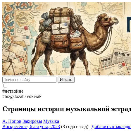
Искать
#нетвойне
#bizgatozahavokerak
Страницы истории музыкальной эстрад
А. Попов
Закировы
Музыка
Воскресенье, 6 августа, 2023
(3 года назад)
|
Добавить в закладк