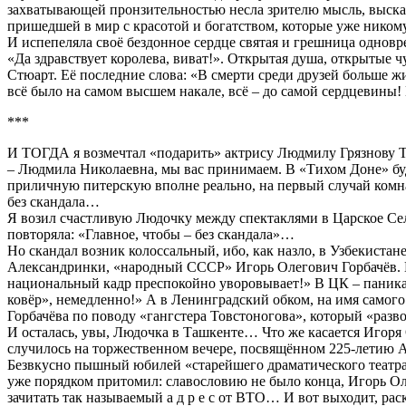
захватывающей пронзительностью несла зрителю мысль, высказ
пришедшей в мир с красотой и богатством, которые уже ник
И испепеляла своё бездонное сердце святая и грешница одновр
«Да здравствует королева, виват!». Открытая душа, открытые ч
Стюарт. Её последние слова: «В смерти среди друзей больше жи
всё было на самом высшем накале, всё – до самой сердцевины! 
***
И ТОГДА я возмечтал «подарить» актрису Людмилу Грязнову То
– Людмила Николаевна, мы вас принимаем. В «Тихом Доне» буд
приличную питерскую вполне реально, на первый случай комната
без скандала…
Я возил счастливую Людочку между спектаклями в Царское Сел
повторяла: «Главное, чтобы – без скандала»…
Но скандал возник колоссальный, ибо, как назло, в Узбекиста
Александринки, «народный СССР» Игорь Олегович Горбачёв. И
национальный кадр преспокойно уворовывает!» В ЦК – паника:
ковёр», немедленно!» А в Ленинградский обком, на имя самог
Горбачёва по поводу «гангстера Товстоногова», который «раз
И осталась, увы, Людочка в Ташкенте… Что же касается Игоря
случилось на торжественном вечере, посвящённом 225-летию 
Безвкусно пышный юбилей «старейшего драматического театра Р
уже порядком притомил: славословию не было конца, Игорь Оле
зачитать так называемый а д р е с от ВТО… И вот выходит, ра