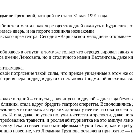
дмиле Грязновой, которой не стало 31 мая 1991 года.
инете и мечтал, как через десяток дней окажусь в Будапеште, от
лась дверь, и на пороге возникла незнакомка:
вского драмтеатра. Сегодня «Варшавской мелодией» открываем у
собираюсь в отпуск; к тому же только что отрецензировал таки
атра имени Ленсовета, но и столичного имени Вахтангова, даже 
контрамарка.
вой потрясение такой силы, что прежде увиденные в этом же о
ё три вечера подряд в других спектаклях Людмилой восхищался.
х: в одной – синусы да косинусы, в другой – диезы да бемоли. 
 близких, стала вдруг бредить театром оперетты. Всполошились
онке, что никаких актёрских данных у неё нет и соваться ей в 
ать. И она, даже не успев получить аттестата зрелости, даже не 
требовались травести, и рослая абитуриентка на это амплуа явно
сенку Гека из известного кинофильма «Чук и Гек» и, как и требу
ришло известие, что Людмила Грязнова оставлена при театре — и