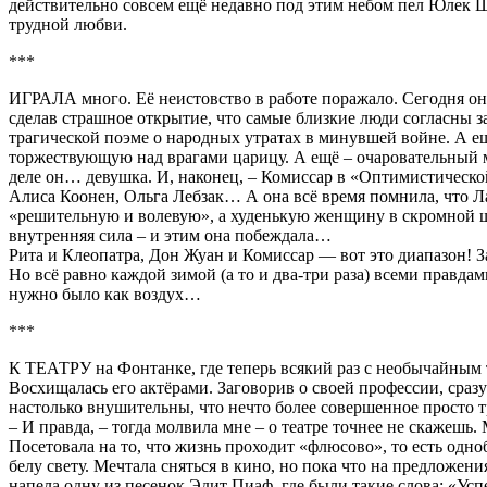
действительно совсем ещё недавно под этим небом пел Юлек Ш
трудной любви.
***
ИГРАЛА много. Её неистовство в работе поражало. Сегодня она 
сделав страшное открытие, что самые близкие люди согласны з
трагической поэме о народных утратах в минувшей войне. А е
торжествующую над врагами царицу. А ещё – очаровательный ма
деле он… девушка. И, наконец, – Комиссар в «Оптимистическо
Алиса Коонен, Ольга Лебзак… А она всё время помнила, что Л
«решительную и волевую», а худенькую женщину в скромной шт
внутренняя сила – и этим она побеждала…
Рита и Клеопатра, Дон Жуан и Комиссар — вот это диапазон! За
Но всё равно каждой зимой (а то и два-три раза) всеми правда
нужно было как воздух…
***
К ТЕАТРУ на Фонтанке, где теперь всякий раз с необычайным 
Восхищалась его актёрами. Заговорив о своей профессии, сраз
настолько внушительны, что нечто более совершенное просто тр
– И правда, – тогда молвила мне – о театре точнее не скажешь
Посетовала на то, что жизнь проходит «флюсово», то есть одно
белу свету. Мечтала сняться в кино, но пока что на предложен
напела одну из песенок Эдит Пиаф, где были такие слова: «Успет