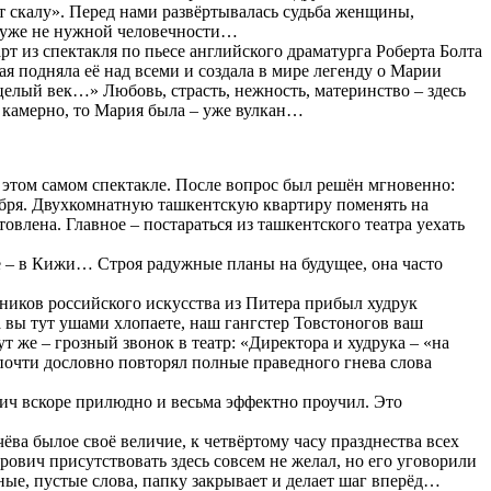
 скалу». Перед нами развёртывалась судьба женщины,
ы уже не нужной человечности…
т из спектакля по пьесе английского драматурга Роберта Болта
ая подняла её над всеми и создала в мире легенду о Марии
 целый век…» Любовь, страсть, нежность, материнство – здесь
и камерно, то Мария была – уже вулкан…
 этом самом спектакле. После вопрос был решён мгновенно:
ября. Двухкомнатную ташкентскую квартиру поменять на
влена. Главное – постараться из ташкентского театра уехать
е – в Кижи… Строя радужные планы на будущее, она часто
тников российского искусства из Питера прибыл худрук
вы тут ушами хлопаете, наш гангстер Товстоногов ваш
же – грозный звонок в театр: «Директора и худрука – «на
почти дословно повторял полные праведного гнева слова
вич вскоре прилюдно и весьма эффектно проучил. Это
ва былое своё величие, к четвёртому часу празднества всех
ович присутствовать здесь совсем не желал, но его уговорили
ные, пустые слова, папку закрывает и делает шаг вперёд…