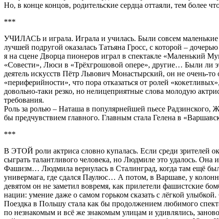
Но, в конце концов, родительские сердца оттаяли, тем более чт
***
УЧИЛАСЬ и играла. Играла и училась. Были совсем маленькие эп
лучшей подругой оказалась Татьяна Гросс, с которой – дочерь
я на сцене Дворца пионеров играл в спектакле «Маленький Мук
«Совести», Люси в «Трёхгрошовой опере», другие… Были ли это
деятель искусств Пётр Львович Монастырский, он не очень-то 
«периферийности», что пора отказаться от ролей «кокетливых»
довольно-таки резко, но нелицеприятные слова молодую актрис
требования.
Роль за ролью – Наташа в популярнейшей пьесе Радзинского, Же
бы предчувствием главного. Главным стала Гелена в «Варшавс
***
В ЭТОЙ роли актриса словно купалась. Если среди зрителей ок
сыграть талантливого человека, но Людмиле это удалось. Она 
Фашизм… Людмила вернулась в Сталинград, когда там ещё был
универмага, где сдался Паулюс… А потом, в Варшаве, у колонн
девятом он не заметил вовремя, как прилетели фашистские бом
нации: умение даже о самом горьком сказать с лёгкой улыбкой. 
Поездка в Польшу стала как бы продолжением любимого спект
по незнакомым и всё же знакомым улицам и удивлялись, заново у