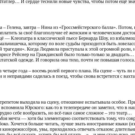
татлер… И сердце теснили новые чувства, чтобы потом ещё знач
– Гелена, завтра – Нина из «Гроссмейстерского балла». Потом, 
аплатить за своё благополучие её женским и человеческим дост
щё — Клеопатра в классической пьесе Бернарда Шоу, из взбалм
льчишечка, которому по воле судьбы приходится быть ловеласом
й трагедии». Когда Людмила приступала к этой огромной роли,
арисе Рейснер на Гражданской было только-только за двадцать…
атской одежде. И говорила она тихо, почти не повышая голоса.
 четыре года – восемь ролей первого плана. На сцене – чуть ли
ми и неправдами садилась в поезд, чтобы снова встретится с вах
трепетом выходила на сцену, отношение испытывала особое. При
у вспомнила Юрского: как-то в телепередаче он заметил, что в
удно себе вообразить, но всё-таки самое сложное – это театр…
. Моя мечта — хотя бы элементарно соответствовать тому, что с
боко. Хочется больше читать, лучше знать иностранные языки (и
ия кинорежиссёров, увы, приходилось отвечать отказом: длитель
ь бы всё сказать, успеть бы всё отдать…» – и мне стало ясно, чт