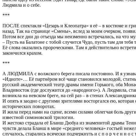
Людмила и о себе.
***
ПОСЛЕ спектакля «Цезарь и Клеопатра» я её – в костюме и грим
назад. Так на странице «Смены», вслед за моим очерком, поя
Потом все дни до отъезда мы неизменно встречались, на что м
– Пусть на Балатоне с тобой случится Чудо, пусть там для теб
Её слова оказались пророческими. Там я действительно встрет
закончился крахом.
***
А ЛЮДМИЛА с волжского берега писала постоянно. И я узнава
«Идиоте»… Её партнёром всё чаще становился молодой, статн
русский академический театр драмы имени Горького, оба Мона
Владивосток (где дослужится до «народного»). А Людмила, став
возникла на невском бреге, на сей раз – в стенах Александринк
И опять я заодно с другими зрителями восторгался ею, котора
исторических поворотах.
И жила перед нами на сцене, всеми силами облегчая боль други
известной симоновской трилогии.
И жестоко страдала её Бланш Дюбуа из знаменитой драмы Тенне
чувств делала Бланш в мире «среднего человека» гостьей нежел
случалось, старались всячески подчеркнуть и с п о р ч е н н 