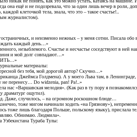
ло никак не понять, как это можно устать, катаясь на машине. И
Тогда она ещё и не подозревала, что за один лишь вечер в роли
аждой клеточкой тела, знала, что это – такое счастье!..
ным журналистом).
остраничных, и неизменно нежных – у меня сотни. Писала обо в
беждать каждый день…»
ленного, незыблемого. Счастье и несчастье соседствуют в ней н
елания и мой долг совпадают…»
 ЖИТЬ…»
журнальные материалы:
ересной без тебя, мой дорогой автор? Скучно…»
ериканца Джеймса Голдмена). А у моего Льва там, в Ленинграде
 не перенесу… Do widzenia, pan! Pa!..»
вела нас «Варшавская мелодия». (Как раз в ту пору я познакоми
у драматург ощутил).
ад. Даже, случилось, – на огромном роскошном блюде…
 конечно, тоже мигом начинали ходить «на Грязнову»), непременн
училось тоже лишь благодаря Польше, польскому языку), прислал
равляю. Обнимаю. Людмила».
а Узбекистана Тураба Тулы: