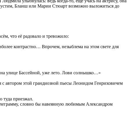
 Людмила улыбнулась: ведь когда-то, ещё учась на актрису, она
, допустим, Бланш или Марии Стюарт возможно выложиться до
сём, что её радовало и тревожило:
аиболее контрастно… Впрочем, незыблема на этом свете для
, на улице Бассейной, уже лето. Лови солнышко…»
лся с автором этой грандиозной пьесы Леонидом Генриховичем
о туда приезжал.
а телеграмму, словно бы навеянную любимым Александром