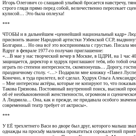
Игорь Олегович со слащавой улыбкой бросается навстречу, тян
строго глядя прямо перед собой, величественно пересекает сцен
кулисой… Это была оплеуха!
***
ЧТОБЫ и в дальнейшем «ценнейший национальный кадр» Людми
присвоить звание Народной артистки Узбекской ССР, выдвинуть
Болгарии… Но она всё это воспринимала с грустью. Писала мне
Вдруг в феврале 1977-го получаю приглашение:
«…В мае у нас творческий вечер в Москве, в ЦДРИ, на 1 час 4
защищается, директор и худрук приглашают тебя, ибо тобой оч
играть по степени интересности, скомпонуешь… Дорогу, гости
праздничному столу. <…> Подарили мне книжку «Павел Луспек
Конечно, я туда прилетел, всё сделал. Худрук Ольга Александр
– Мне интересны актёры, которые не копируют то, что показы
Такова Грязнова. Постоянный внутренний поиск, высокий профе
об её необыкновенной женственности, огромном и сценическо
А Людмила… Она, как и прежде, не придавала особого значения 
современный театр требует от актрисы».
***
У ЕЁ трехлетнего Васи во дворе был друг, которого малыш звал
однажды на просьбу мальчика прокатиться сорокалетний приятел