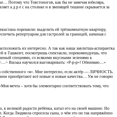
ухе… Потому что Товстоногов, как бы не замечая юбиляра,
ляет а д р е с на столике и в звенящей тишине скрывается за
кистана порешили: выделить ей трёхкомнатную квартиру,
печить репертуаром для гастролей за границей, начиная с
расположить их интересно. А так как наша завлитша-аспирантка
ей в Ташкент, посмотришь спектакли, порекомендуешь, что
ванный специями, со всякими вкусными зеленями к
 <…> Васька научился выговаривать: «Р-р-р»! Обнимаю…»
 из собственного «я». Мне интересно, если актёр — ЛИЧНОСТЬ.
роини приобретают всё новые и новые качества… Уж не говорю
Моя мечта – хотя бы элементарно соответствовать тому, что
, к великой радости ребёнка, катал его на своей машине. Но
ел. Когда Людмила спросила сына, о чём это он так напряжённо