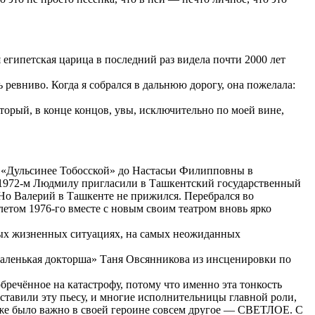
 египетская царица в последний раз видела почти 2000 лет
ревниво. Когда я собрался в дальнюю дорогу, она пожелала:
оторый, в конце концов, увы, исключительно по моей вине,
в «Дульсинее Тобосской» до Настасьи Филипповны в
в 1972-м Людмилу пригласили в Ташкентский государственный
 Но Валерий в Ташкенте не прижился. Перебрался во
летом 1976-го вместе с новым своим театром вновь ярко
азных жизненных ситуациях, на самых неожиданных
 «маленькая докторша» Таня Овсянникова из инсценировки по
бречённое на катастрофу, потому что именно эта тонкость
 ставили эту пьесу, и многие исполнительницы главной роли,
ле же было важно в своей героине совсем другое — СВЕТЛОЕ. С