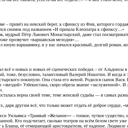
е – привёз на невский берег, к сфинксу из Фив, которого гордая
вился снимок под названием «И пришла Клеопатра к сфинксу…»
уж, мудрый Пётр Львович Монастырский, даже стал посматривать 
я тоже прозвучит «варшавская мелодия»…
ил юную варшавянку, и у нас начался красивый, долгий роман, к
л всё о новых и новых её сценических победах – от Альдонсы 
ый, тоже, безусловно, талантливый Валерий Никитин. И когда 
стырского покинули. Она стала его женой. Родился сынок Вася.
 «звездой» Узбекистана, скоро обрела звание «заслуженной». И 
и.
я осталась верна своей теме, теме женской судьбы — в самых р
х, даря другим всё, что только может отдать её доброе сердце,
си Уильямса «Трамвай «Желание»» – тонкое, чуткое существо, о
анной. Кто подсчитает, сколько театров на всём белом свете уже
о с т ь Бланш, её отмирающий аристократизм, её падение. Людми