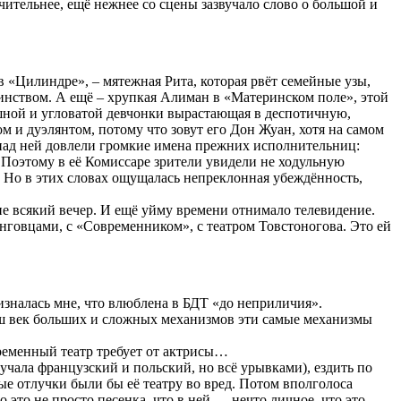
ительнее, ещё нежнее со сцены зазвучало слово о большой и
в «Цилиндре», – мятежная Рита, которая рвёт семейные узы,
оинством. А ещё – хрупкая Алиман в «Материнском поле», этой
ошной и угловатой девчонки вырастающая в деспотичную,
 и дуэлянтом, потому что зовут его Дон Жуан, хотя на самом
 над ней довлели громкие имена прежних исполнительниц:
 Поэтому в её Комиссаре зрители увидели не ходульную
 Но в этих словах ощущалась непреклонная убеждённость,
 не всякий вечер. И ещё уйму времени отнимало телевидение.
танговцами, с «Современником», с театром Товстоногова. Это ей
зналась мне, что влюблена в БДТ «до неприличия».
 наш век больших и сложных механизмов эти самые механизмы
овременный театр требует от актрисы…
зучала французский и польский, но всё урывками), ездить по
ные отлучки были бы её театру во вред. Потом вполголоса
о это не просто песенка, что в ней — нечто личное, что это