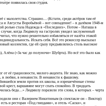
театре появилась своя студия.
её с малолетства. Страшно… (Кстати, среди актёров там её
а и Августы Воробьёвой – вот совпадение! – в далёком 1948-м
ной ролью стала Надежда в «Последних». Потом – Наташа в
 случае, когда Людмилу на гастролях увидел заслуженный
читал, что нужно решительно избавляться от налёта этакой
ндивидуальность. Искать себя. Всё это режиссер высказал
новый коллектив, где ей сразу предъявлялись столь высокие
, Алёна («За час до полуночи» Шубрта). Но всё это было как
г от её грациозности, милого акцента. Не знаю, как можно
, в любви, в ненависти. В ненависти к фашизму.
бившейся земли против их школы, и изрешечённые стены
ой крест, варшавяне могут спать спокойно. В тридцать
чилась беда…» Людмилу поразили эти слова, в которых – черта
родили они с Валерием Никитиным (в спектакле он – Виктор)
 есть и ресторан «Под гвяздами», и отель «Саски», и