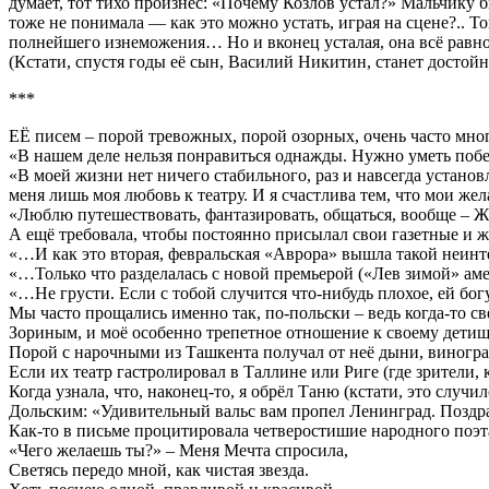
думает, тот тихо произнёс: «Почему Козлов устал?» Мальчику бы
тоже не понимала — как это можно устать, играя на сцене?.. 
полнейшего изнеможения… Но и вконец усталая, она всё равно, к
(Кстати, спустя годы её сын, Василий Никитин, станет достой
***
ЕЁ писем – порой тревожных, порой озорных, очень часто мног
«В нашем деле нельзя понравиться однажды. Нужно уметь по
«В моей жизни нет ничего стабильного, раз и навсегда установ
меня лишь моя любовь к театру. И я счастлива тем, что мои ж
«Люблю путешествовать, фантазировать, общаться, вообще –
А ещё требовала, чтобы постоянно присылал свои газетные и 
«…И как это вторая, февральская «Аврора» вышла такой неинт
«…Только что разделалась с новой премьерой («Лев зимой» ам
«…Не грусти. Если с тобой случится что-нибудь плохое, ей богу
Мы часто прощались именно так, по-польски – ведь когда-то с
Зориным, и моё особенно трепетное отношение к своему детищ
Порой с нарочными из Ташкента получал от неё дыни, виногр
Если их театр гастролировал в Таллине или Риге (где зрители,
Когда узнала, что, наконец-то, я обрёл Таню (кстати, это сл
Дольским: «Удивительный вальс вам пропел Ленинград. Позд
Как-то в письме процитировала четверостишие народного поэт
«Чего желаешь ты?» – Меня Мечта спросила,
Светясь передо мной, как чистая звезда.