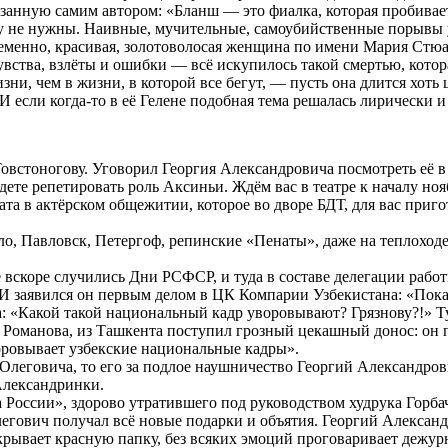
анную самим автором: «Бланш — это фиалка, которая пробивает
ому не нужны. Наивные, мучительные, самоубийственные порыв
еменно, красивая, золотоволосая женщина по имени Мария Стюар
увства, взлёты и ошибки — всё искупилось такой смертью, котор
зни, чем в жизни, в которой все бегут, — пусть она длится хоть
И если когда-то в её Гелене подобная тема решалась лирически 
встоногову. Уговорил Георгия Александровича посмотреть её в
ете репетировать роль Аксиньи. Ждём вас в театре к началу но
 в актёрском общежитии, которое во дворе БДТ, для вас пригото
о, Павловск, Петергоф, репинские «Пенаты», даже на теплоход
не вскоре случились Дни РСФСР, и туда в составе делегации рабо
 заявился он первым делом в ЦК Компарии Узбекистана: «Пока 
 «Какой такой национальный кадр уворовывают? Грязнову?!» Тут 
о Романова, из Ташкента поступил грозный цекашный донос: он 
воровывает узбекские национальные кадры».
 Олеговича, то его за подлое наушничество Георгий Александро
Александринки.
оссии», здорово утратившего под руководством худрука Горбачё
гович получал всё новые подарки и объятия. Георгий Александр
скрывает красную папку, без всяких эмоций проговаривает дежур