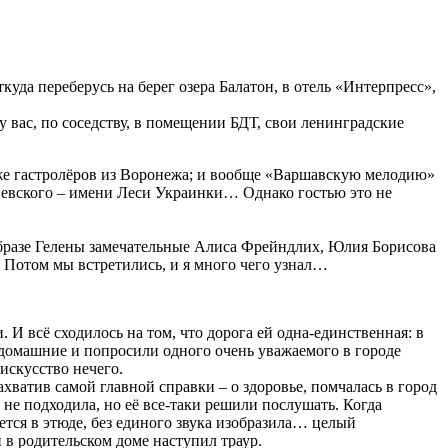
куда переберусь на берег озера Балатон, в отель «Интерпресс»,
 вас, по соседству, в помещении БДТ, свои ленинградские
х же гастролёров из Воронежа; и вообще «Варшавскую мелодию»
киевского – имени Леси Украинки… Однако гостью это не
бразе Гелены замечательные Алиса Фрейндлих, Юлия Борисова
 Потом мы встретились, и я много чего узнал…
И всё сходилось на том, что дорога ей одна-единственная: в
 домашние и попросили одного очень уважаемого в городе
искусство нечего.
захватив самой главной справки – о здоровье, помчалась в город
 не подходила, но её все-таки решили послушать. Когда
ется в этюде, без единого звука изобразила… целый
 в родительском доме наступил траур.