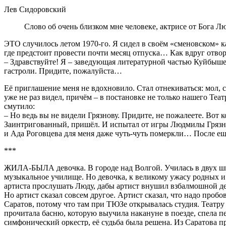
Лев Сидоровский
Слово об очень близком мне человеке, актрисе от Бога Лю
ЭТО случилось летом 1970-го. Я сидел в своём «сменовском» каб
где предстоит провести почти месяц отпуска… Как вдруг отвори
– Здравствуйте! Я – заведующая литературной частью Куйбыше
гастроли. Придите, пожалуйста…
Её приглашение меня не вдохновило. Стал отнекиваться: мол, 
уже не раз видел, причём – в постановке не только нашего Те
смутило:
– Но ведь вы не видели Грязнову. Придите, не пожалеете. Вот 
Заинтригованный, пришёл. И испытал от игры Людмилы Грязно
и Ада Роговцева для меня даже чуть-чуть померкли… После ещ
***
ЖИЛА-БЫЛА девочка. В городе над Волгой. Училась в двух школа
музыкальное училище. Но девочка, к великому ужасу родных и
артиста прослушать Люду, дабы артист внушил взбалмошной девч
Но артист сказал совсем другое. Артист сказал, что надо пробов
Саратов, потому что там при ТЮЗе открывалась студия. Театру 
прочитала басню, которую выучила накануне в поезде, спела пе
симфонический оркестр, её судьба была решена. Из Саратова п