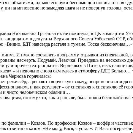
ется с объятиями, однако его руки беспомощно повисают в возд
у, ни на мгновение не замедляя шага и не повернув головы, остав
ла Николаевна Грязнова их не покинула, в ЦК компартии Узбе
 кандидатом в депутаты Верховного Совета Узбекской ССР, обес
: «Видно, БДТ навсегда растаял в тумане. Тоска бесконечная…»
0 минут. И нужно составить программу, отрывки из спектаклей, 
арованы насмерть. Подумай, Лёвочка! Приедешь на несколько дн
ницу и прочее театр оплатит. Вернёшься в Питер, весь нашпиго
аев» – и невольно снова окунулась в атмосферу БДТ. Больно…
овна Чернова горячилась:
вает режиссёр, а решают творческую задачу, непременно исходя
ссионализм, и как результат – от спектакля к спектаклю её ге
м и чисто человеческом обаянии…
овациям, потому что, как и раньше, была полна беспокойства: «
 по фамилии – Козлов. По профессии Козлов – шофёр и частенько
ь ответил отказом: «Не могу, Вася, я устал». И Вася посерьёзн