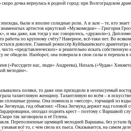
о скоро дочка вернулась в родной город: при Волгоградском драм
изоды, были и вполне солидные роли. А в зале – те, кто знает 
ю знаменитых артистов иркутской «Музкомедии» – Григория Гросс
», и мы даже, как тогда у нас говорилось, «дружили»). Диплом
 работы по крупному счёту? Наверное, всё-таки нет. Во всяком
остался доволен. Главный режиссёр Куйбышевского драмтеатра с
, чисто «представленческих» и решительно искать собственную и
у не обидели. Наоборот, она поверила в свои силы и перешла в 
ня («Рассудите нас, люди» Андреева), Нихаль («Чудак» Хикмета)
кой мелодии».
азывались поляки, то даже они приходили в неописуемый востор
играла талантливую женщину. Талантливую во всём – в искусстве
и сплошные руины. Она помнила и «мессер», торчащий из взды
ы Зигмунда, гид объяснял: «Пока Зигмунд держит над головой св
бардировщики, опоздал поднять крест – поэтому с Варшавой слу
Скоро так заговорила и её Гелена.
акля. Переполненные щемящей мелодией Варшавы, без устали б
знавая всё то, с чем свела их пьеса. Оказывается, на самом деле