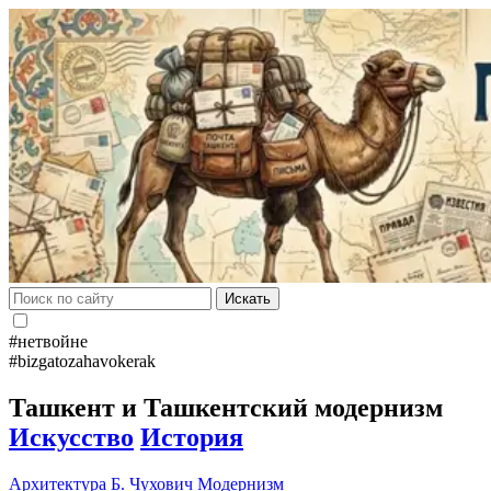
Искать
#нетвойне
#bizgatozahavokerak
Ташкент и Ташкентский модернизм
Искусство
История
Архитектура
Б. Чухович
Модернизм