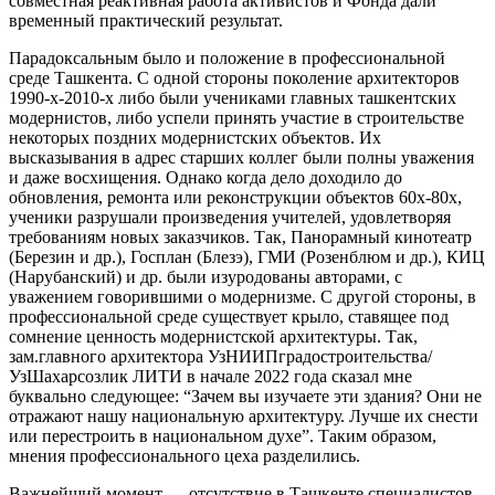
совместная реактивная работа активистов и Фонда дали
временный практический результат.
Парадоксальным было и положение в профессиональной
среде Ташкента. С одной стороны поколение архитекторов
1990-х-2010-х либо были учениками главных ташкентских
модернистов, либо успели принять участие в строительстве
некоторых поздних модернистских объектов. Их
высказывания в адрес старших коллег были полны уважения
и даже восхищения. Однако когда дело доходило до
обновления, ремонта или реконструкции объектов 60х-80х,
ученики разрушали произведения учителей, удовлетворяя
требованиям новых заказчиков. Так, Панорамный кинотеатр
(Березин и др.), Госплан (Блезэ), ГМИ (Розенблюм и др.), КИЦ
(Нарубанский) и др. были изуродованы авторами, с
уважением говорившими о модернизме. С другой стороны, в
профессиональной среде существует крыло, ставящее под
сомнение ценность модернистской архитектуры. Так,
зам.главного архитектора УзНИИПградостроительства/
УзШахарсозлик ЛИТИ в начале 2022 года сказал мне
буквально следующее: “Зачем вы изучаете эти здания? Они не
отражают нашу национальную архитектуру. Лучше их снести
или перестроить в национальном духе”. Таким образом,
мнения профессионального цеха разделились.
Важнейший момент — отсутствие в Ташкенте специалистов,