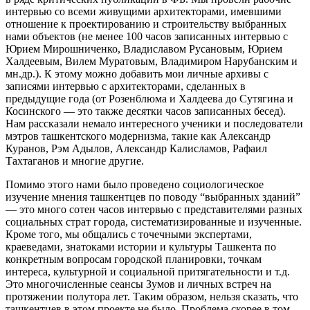
интервью со всеми живущими архитекторами, имевшими
отношение к проектированию и строительству выбранных
нами объектов (не менее 100 часов записанных интервью с
Юрием Мирошниченко, Владиславом Русановым, Юрием
Халдеевым, Вилем Муратовым, Владимиром Нарубанским и
мн.др.). К этому можно добавить мои личные архивы с
записями интервью с архитекторами, сделанных в
предыдущие года (от Розенблюма и Халдеева до Сутягина и
Косинского — это также десятки часов записанных бесед).
Нам рассказали немало интересного ученики и последователи
мэтров ташкентского модернизма, такие как Александр
Куранов, Рэм Адылов, Александр Калисламов, Рафаил
Тахтаганов и многие другие.
Помимо этого нами было проведено социологическое
изучение мнения ташкентцев по поводу “выбранных зданий”
— это много сотен часов интервью с представителями разных
социальных страт города, систематизированные и изученные.
Кроме того, мы общались с точечными экспертами,
краеведами, знатоками истории и культуры Ташкента по
конкретным вопросам городской планировки, точкам
интереса, культурной и социальной притягательности и т.д.
Это многочисленные сеансы Зумов и личных встреч на
протяжении полутора лет. Таким образом, нельзя сказать, что
ташкентцев в этом проекте не было. Проблема скорее в том,