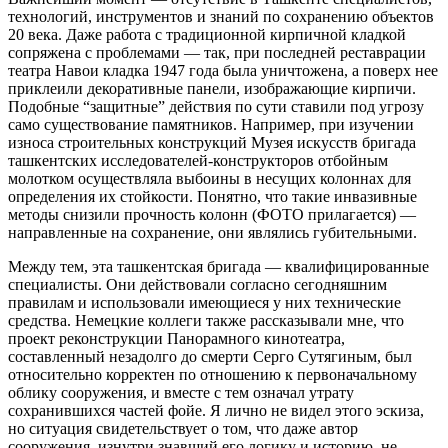
технологий, инструментов и знаний по сохранению объектов
20 века. Даже работа с традиционной кирпичной кладкой
сопряжена с проблемами — так, при последней реставрации
театра Навои кладка 1947 года была уничтожена, а поверх нее
приклеили декоративные панели, изображающие кирпичи.
Подобные “защитные” действия по сути ставили под угрозу
само существование памятников. Например, при изучении
износа строительных конструкций Музея искусств бригада
ташкентских исследователей-конструкторов отбойным
молотком осуществляла выбоины в несущих колоннах для
определения их стойкости. Понятно, что такие инвазивные
методы снизили прочность колонн (ФОТО прилагается) —
направленные на сохранение, они являлись губительными.
Между тем, эта ташкентская бригада — квалифицированные
специалисты. Они действовали согласно сегодняшним
правилам и использовали имеющиеся у них технические
средства. Немецкие коллеги также рассказывали мне, что
проект реконструкции Панорамного кинотеатра,
составленный незадолго до смерти Серго Сутягиным, был
относительно корректен по отношению к первоначальному
облику сооружения, и вместе с тем означал утрату
сохранившихся частей фойе. Я лично не видел этого эскиза,
но ситуация свидетельствует о том, что даже автор
сооружения, изнутри знавший его логику и историю, не