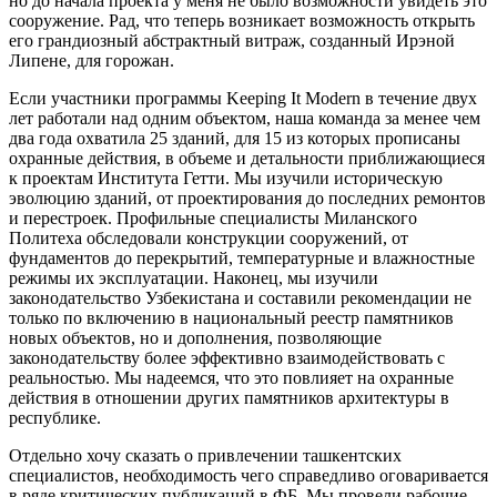
но до начала проекта у меня не было возможности увидеть это
сооружение. Рад, что теперь возникает возможность открыть
его грандиозный абстрактный витраж, созданный Ирэной
Липене, для горожан.
Если участники программы Keeping It Modern в течение двух
лет работали над одним объектом, наша команда за менее чем
два года охватила 25 зданий, для 15 из которых прописаны
охранные действия, в объеме и детальности приближающиеся
к проектам Института Гетти. Мы изучили историческую
эволюцию зданий, от проектирования до последних ремонтов
и перестроек. Профильные специалисты Миланского
Политеха обследовали конструкции сооружений, от
фундаментов до перекрытий, температурные и влажностные
режимы их эксплуатации. Наконец, мы изучили
законодательство Узбекистана и составили рекомендации не
только по включению в национальный реестр памятников
новых объектов, но и дополнения, позволяющие
законодательству более эффективно взаимодействовать с
реальностью. Мы надеемся, что это повлияет на охранные
действия в отношении других памятников архитектуры в
республике.
Отдельно хочу сказать о привлечении ташкентских
специалистов, необходимость чего справедливо оговаривается
в ряде критических публикаций в ФБ. Мы провели рабочие