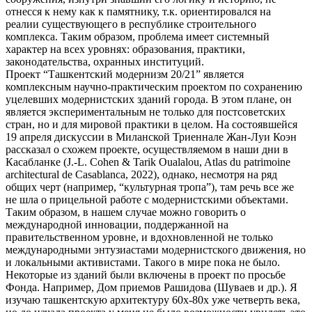
отнесся к нему как к памятнику, т.к. ориентировался на
реалии существующего в республике строительного
комплекса. Таким образом, проблема имеет системный
характер на всех уровнях: образования, практики,
законодательства, охранных институций.
Проект “Ташкентский модернизм 20/21” является
комплексным научно-практическим проектом по сохранению
уцелевших модернистских зданий города. В этом плане, он
является экспериментальным не только для постсоветских
стран, но и для мировой практики в целом. На состоявшейся
19 апреля дискуссии в Миланской Триеннале Жан-Луи Коэн
рассказал о схожем проекте, осуществляемом в наши дни в
Касабланке (J.-L. Cohen & Tarik Oualalou, Atlas du patrimoine
architectural de Casablanca, 2022), однако, несмотря на ряд
общих черт (например, “культурная тропа”), там речь все же
не шла о прицельной работе с модернистскими объектами.
Таким образом, в нашем случае можно говорить о
международной инновации, поддержанной на
правительственном уровне, и вдохновленной не только
международными энтузиастами модернистского движения, но
и локальными активистами. Такого в мире пока не было.
Некоторые из зданий были включены в проект по просьбе
Фонда. Например, Дом приемов Рашидова (Шуваев и др.). Я
изучаю ташкентскую архитектуру 60х-80х уже четверть века,