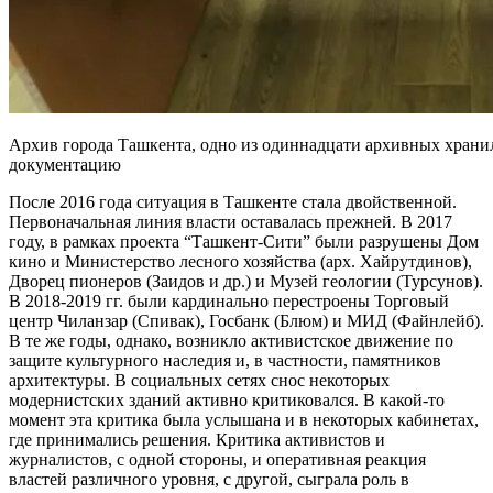
Архив города Ташкента, одно из одиннадцати архивных хранил
документацию
После 2016 года ситуация в Ташкенте стала двойственной.
Первоначальная линия власти оставалась прежней. В 2017
году, в рамках проекта “Ташкент-Сити” были разрушены Дом
кино и Министерство лесного хозяйства (арх. Хайрутдинов),
Дворец пионеров (Заидов и др.) и Музей геологии (Турсунов).
В 2018-2019 гг. были кардинально перестроены Торговый
центр Чиланзар (Спивак), Госбанк (Блюм) и МИД (Файнлейб).
В те же годы, однако, возникло активистское движение по
защите культурного наследия и, в частности, памятников
архитектуры. В социальных сетях снос некоторых
модернистских зданий активно критиковался. В какой-то
момент эта критика была услышана и в некоторых кабинетах,
где принимались решения. Критика активистов и
журналистов, с одной стороны, и оперативная реакция
властей различного уровня, с другой, сыграла роль в