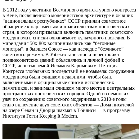
В 2012 году участники Всемирного архитектурного конгресса
в Вене, посвященного модернистской архитектуре в бывших
“национальных республиках” СССР приняли совместное
обращение к парламентам и правительствам постсоветских
стран, в котором призывали включить памятники советского
модернизма в списки охраняемого культурного наследия. В
мире здания 50х-80х воспринимались как “бетонные
монстры”, в бывшем Союзе — как наследие “безликого”
советского режима. В Узбекистане снос и перестройка
позднесоветских зданий объяснялись и личной фобией к
СССР, испытываемой Исламом Каримовым. Петиция
Конгресса глобальных последствий не возымела: сооружения
модернизма были слишком недавними, чтобы быть
включенными в официальные списки исторических
памятников, и занимали слишком много места в центральных
пространствах постсоветских городов. Одной из немногих
удач по сохранению советского модернизма в 2010-е годы
стало включение двух советских объектов — Дома писателей
на озере Севан и Дворца шахмат в Тбилиси — в программу
Института Гетти Keeping It Modern.