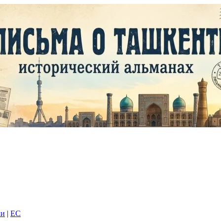
ки
|
EC