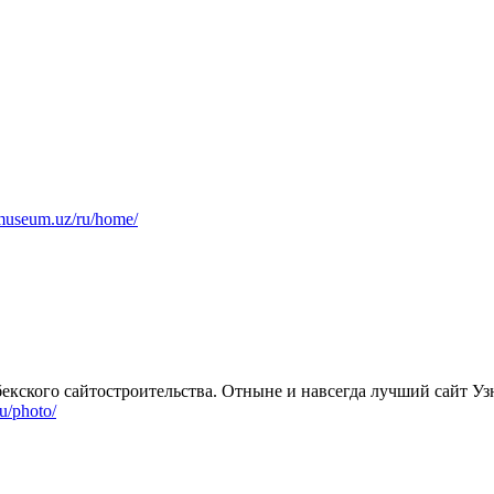
kmuseum.uz/ru/home/
збекского сайтостроительства. Отныне и навсегда лучший сайт Уз
ru/photo/