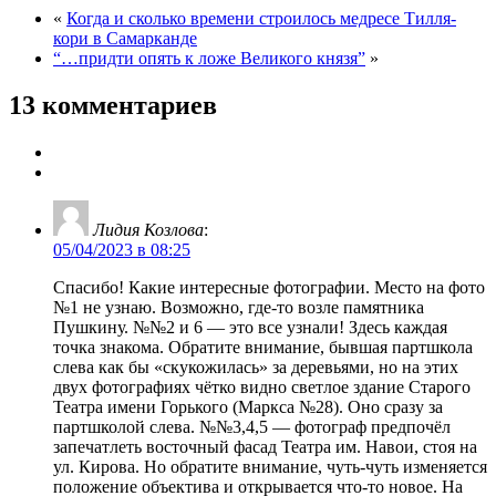
«
Когда и сколько времени строилось медресе Тилля-
кори в Самарканде
“…придти опять к ложе Великого князя”
»
13 комментариев
Лидия Козлова
:
05/04/2023 в 08:25
Спасибо! Какие интересные фотографии. Место на фото
№1 не узнаю. Возможно, где-то возле памятника
Пушкину. №№2 и 6 — это все узнали! Здесь каждая
точка знакома. Обратите внимание, бывшая партшкола
слева как бы «скукожилась» за деревьями, но на этих
двух фотографиях чётко видно светлое здание Старого
Театра имени Горького (Маркса №28). Оно сразу за
партшколой слева. №№3,4,5 — фотограф предпочёл
запечатлеть восточный фасад Театра им. Навои, стоя на
ул. Кирова. Но обратите внимание, чуть-чуть изменяется
положение объектива и открывается что-то новое. На