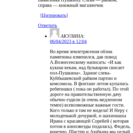
справа — книжный магазинчик
[Цитировать]
Ответить
АКУЛИНА
:
06/04/2023 в 12:04
Во время землетрясения облик
памятника изменился, дав повод
А.Вознесенскому написать: «И как
кукиш векам, над бульваром свисает
пол-Пушкина». Здание слева-
Куйбышевский райком партии и
комсомола. В фонтане летом купались
ребятишки ( пока он работал). По этой
дороге на правительственную дачу
обычно ездили (в очень медленном
темпе) всевозможные важные гости.
Кого только я там не видела! И Неру с
молоденькой дочуркой, и шахиншаха
Ирана с красавицей Сорейей ( которая
потом в кинозвезды подалась), Фидель,
конечно. Шастри и Аюбхана мы целый