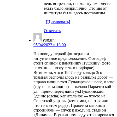
день встречали, поскольку им вместе
ехать было неприлично. Это мы от
института были здесь поставлены
[Цитировать]
Ответить
yultash
:
05/04/2023 в 13:00
По поводу первой фотографии —
интуитивное предположение. Фотограф
стоит спиной к памятнику Пушкину (фото
памятника поэту есть в подборке).
Возможно, что в 1957 году кольцо 3го
трамвая располагалось на развилке дорог —
вправо начинается Луначарское шоссе, влево
(грузовые машины) — начало Паркентской
ул. , прямо перед нами ул.Пушкинская.
Здание (слева) капитальное — что-то из
Советской управы (комсомол, партия или
что-то в этом роде) . Правее за мелкими
строениями — спуск к входу на стадион
«Динамо». В указанном году я тренировался