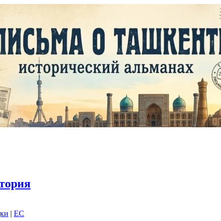
тория
дки
|
EC