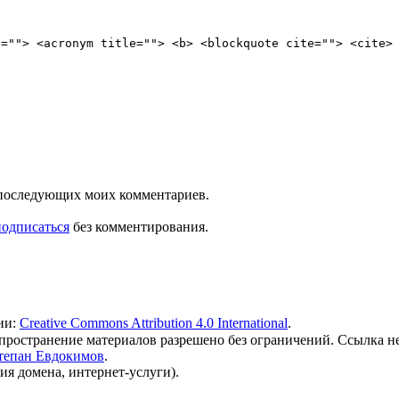
e=""> <acronym title=""> <b> <blockquote cite=""> <cite>
ля последующих моих комментариев.
подписаться
без комментирования.
ии:
Creative Commons Attribution 4.0 International
.
 распространение материалов разрешено без ограничений. Ссылка н
тепан Евдокимов
.
ия домена, интернет-услуги).