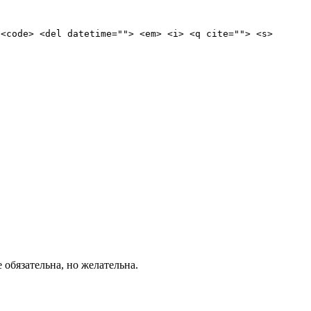
 <code> <del datetime=""> <em> <i> <q cite=""> <s>
е обязательна, но желательна.