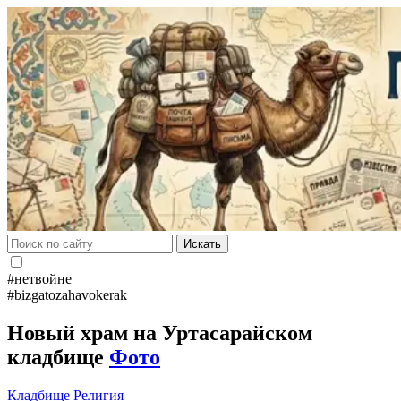
Искать
#нетвойне
#bizgatozahavokerak
Новый храм на Уртасарайском
кладбище
Фото
Кладбище
Религия