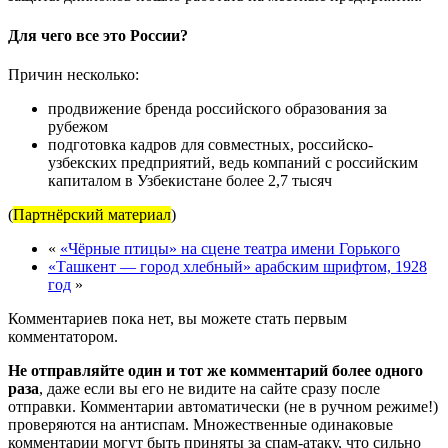
Для чего все это России?
Причин несколько:
продвижение бренда российского образования за
рубежом
подготовка кадров для совместных, российско-
узбекских предприятий, ведь компаний с российским
капиталом в Узбекистане более 2,7 тысяч
(
Партнёрский материал
)
«
«Чёрные птицы» на сцене театра имени Горького
«Ташкент — город хлебный» арабским шрифтом, 1928
год
»
Комментариев пока нет, вы можете стать первым
комментатором.
Не отправляйте один и тот же комментарий более одного
раза
, даже если вы его не видите на сайте сразу после
отправки. Комментарии автоматически (не в ручном режиме!)
проверяются на антиспам. Множественные одинаковые
комментарии могут быть приняты за спам-атаку, что сильно