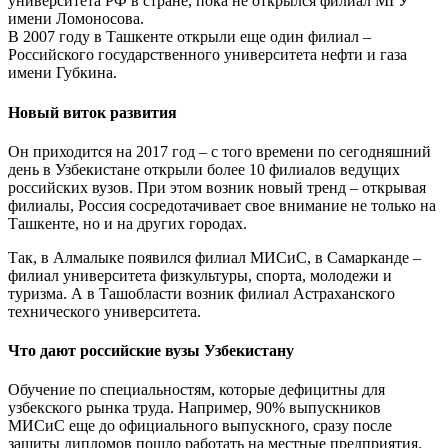
университета РФ в стране, пока не открылся филиал МГУ
имени Ломоносова.
В 2007 году в Ташкенте открыли еще один филиал –
Российского государственного университета нефти и газа
имени Губкина.
Новый виток развития
Он приходится на 2017 год – с того времени по сегодняшний
день в Узбекистане открыли более 10 филиалов ведущих
российских вузов. При этом возник новый тренд – открывая
филиалы, Россия сосредотачивает свое внимание не только на
Ташкенте, но и на других городах.
Так, в Алмалыке появился филиал МИСиС, в Самарканде –
филиал университета физкультуры, спорта, молодежи и
туризма. А в Ташобласти возник филиал Астраханского
технического университета.
Что дают российские вузы Узбекистану
Обучение по специальностям, которые дефицитны для
узбекского рынка труда. Например, 90% выпускников
МИСиС еще до официального выпускного, сразу после
защиты дипломов пошло работать на местные предприятия.