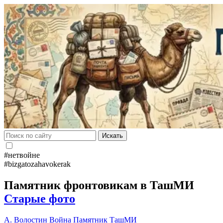
Искать
#нетвойне
#bizgatozahavokerak
Памятник фронтовикам в ТашМИ
Старые фото
А. Волостин
Война
Памятник
ТашМИ