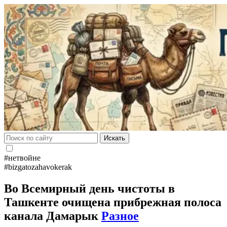
Искать
#нетвойне
#bizgatozahavokerak
Во Всемирный день чистоты в
Ташкенте очищена прибрежная полоса
канала Дамарык
Разное