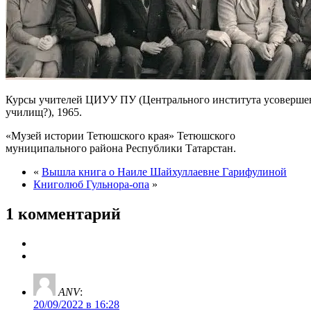
Курсы учителей ЦИУУ ПУ (Центрального института усоверше
училищ?), 1965.
«Музей истории Тетюшского края» Тетюшского
муниципального района Республики Татарстан.
«
Вышла книга о Наиле Шайхуллаевне Гарифулиной
Книголюб Гульнора-опа
»
1 комментарий
ANV
:
20/09/2022 в 16:28