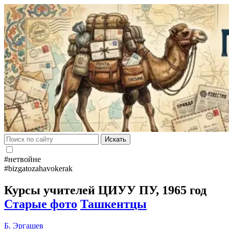
Искать
#нетвойне
#bizgatozahavokerak
Курсы учителей ЦИУУ ПУ, 1965 год
Старые фото
Ташкентцы
Б. Эргашев