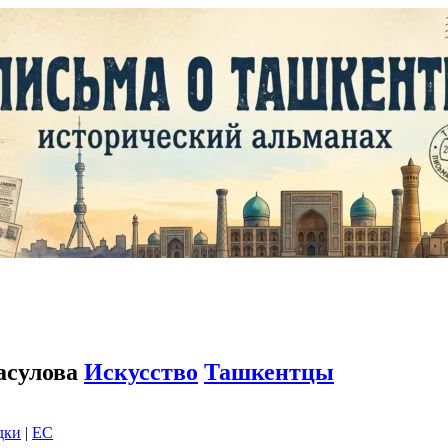
асулова
Искусство
Ташкентцы
дки
|
EC