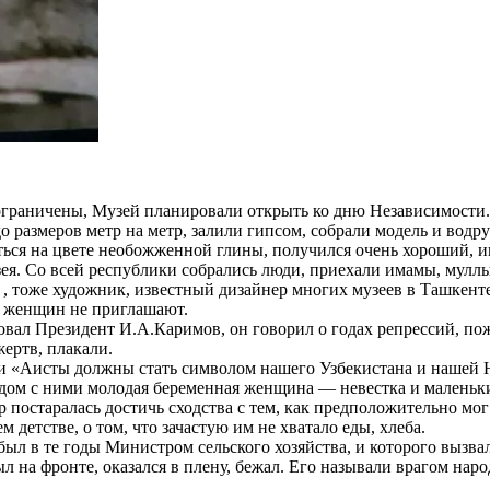
 ограничены, Музей планировали открыть ко дню Независимости
до размеров метр на метр, залили гипсом, собрали модель и вод
ься на цвете необожженной глины, получился очень хороший, и
ея. Со всей республики собрались люди, приехали имамы, муллы,
тоже художник, известный дизайнер многих музеев в Ташкенте, 
ов женщин не приглашают.
вовал Президент И.А.Каримов, он говорил о годах репрессий, п
жертв, плакали.
 эти «Аисты должны стать символом нашего Узбекистана и нашей 
ом с ними молодая беременная женщина — невестка и маленьки
р постаралась достичь сходства с тем, как предположительно мо
ем детстве, о том, что зачастую им не хватало еды, хлеба.
ыл в те годы Министром сельского хозяйства, и которого вызвал
 на фронте, оказался в плену, бежал. Его называли врагом народ