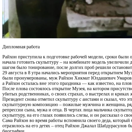
Дипломная работа
Райхон приступила к подготовке рабочей модели, сроки были
начала готовить скульптуру – на комбинате модель увеличили 
шагом было тонирование, после долгих проб решили остановит
29 августа в 8 утра начались мероприятия перед открытием Муз
были пронумерованы, муж Райхон Хикмат Юлдашевич Умаров , 
а Райхон осталась вне этого праздника — как известно, на пл
После плова состоялось открытие Музея, на котором присутст
убитых родственниках, о своих страхах, о выстрелах и криках 
Президент снова отметил скульптуру с аистами и сказал, что
скульптурную композицию – пожилые мужчина и женщина, ряд
репрессии сына, мужа и отца. В чертах лица мальчика скульпто
скульптуру, на его глазах появились слезы, и он рассказал о сво
Сама Райхон во время работы вспомнила своего деда, который б
отразилось на его детях – отец Райхон Джалал Шабдурасулов был
биографии.