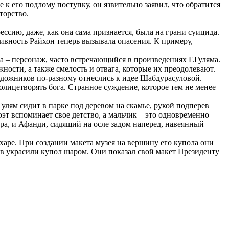
к его подлому поступку, он язвительно заявил, что обратится
торство.
сию, даже, как она сама признается, была на грани суицида.
ивность Райхон теперь вызывала опасения. К примеру,
а – персонаж, часто встречающийся в произведениях Г.Гуляма.
ности, а также смелость и отвага, которые их преодолевают.
удожников по-разному отнеслись к идее Шабдурасуловой.
олицетворять бога. Странное суждение, которое тем не менее
лям сидит в парке под деревом на скамье, рукой подперев
эт вспоминает свое детство, а мальчик – это одновременно
ыра, и Афанди, сидящий на осле задом наперед, навеянный
харе. При создании макета музея на вершину его купола они
в украсили купол шаром. Они показал свой макет Президенту