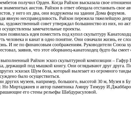
мбетов получил Орден. Когда Райхон высказала свое отношение 
 знаменитых аистов. Райхон в ответ обещала отстаивать свое ав
стов, у него их два, они водружены на здании Дома форумов.
идя явную несправедливость. Райхон пережила тяжелейшую депрес
ы, художественный совет утверждал большинство из них, но акт
ли осуществлены замечательные проекты.
хон появилась идея поместить под купол скульптуру Канатоходц
 человека и канат в одно понятие. Они означали жизнь, ее слож
изнь. И не по финансовым соображениям. Руководители Союза х
стовал, заявив, что этот оборванец-канатоходец будто бы смеет 
 выполненный Райхон эскиз скульптурной композиции – Гафур Гу
ка, держащий под мышкой книгу. Они оглядывают друг друга. По
а других эскизах Шум бола, который вылезает из огромного танд
суждено было осуществиться.
 других музеев, например, большого, высотой 30 м, Музея в Бу
у. Но Миртаджиев и автор памятника Амиру Тимуру И.Джаббаро
украшающие его стены рельефы Шабдурасуловой.