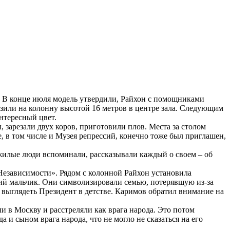
. В конце июля модель утвердили, Райхон с помощниками
рузили на колонну высотой 16 метров в центре зала. Следующим
нтересный цвет.
 зарезали двух коров, приготовили плов. Места за столом
в том числе и Музея репрессий, конечно тоже был приглашен,
ожилые люди вспоминали, рассказывали каждый о своем – об
Независимости». Рядом с колонной Райхон установила
й мальчик. Они символизировали семью, потерявшую из-за
г выглядеть Президент в детстве. Каримов обратил внимание на
и в Москву и расстреляли как врага народа. Это потом
а и сыном врага народа, что не могло не сказаться на его