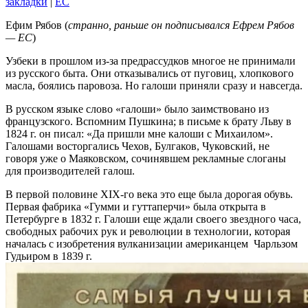
закладки
|
EC
Ефим Рябов (
странно, раньше он подписывался Ефрем Рябов
— ЕС
)
Узбеки в прошлом из-за предрассудков многое не принимали
из русского быта. Они отказывались от пуговиц, хлопкового
масла, боялись паровоза. Но галоши приняли сразу и навсегда.
В русском языке слово «галоши» было заимствовано из
французского. Вспомним Пушкина; в письме к брату Льву в
1824 г. он писал: «Да пришли мне калоши с Михаилом».
Галошами восторгались Чехов, Булгаков, Чуковский, не
говоря уже о Маяковском, сочинявшем рекламные слоганы
для производителей галош.
В первой половине XIX-го века это еще была дорогая обувь.
Первая фабрика «Гумми и гуттаперчи» была открыта в
Петербурге в 1832 г. Галоши еще ждали своего звездного часа,
свободных рабочих рук и революции в технологии, которая
началась с изобретения вулканизации американцем Чарльзом
Гудьиром в 1839 г.