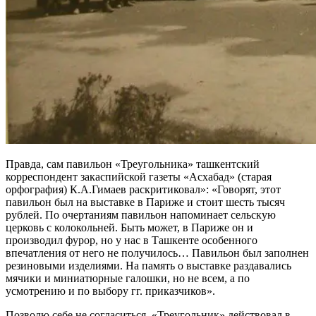
Правда, сам павильон «Треугольника» ташкентский
корреспондент закаспийской газеты «Асхабад» (старая
орфография) К.А.Гимаев раскритиковал»: «Говорят, этот
павильон был на выставке в Париже и стоит шесть тысяч
рублей. По очертаниям павильон напоминает сельскую
церковь с колокольней. Быть может, в Париже он и
производил фурор, но у нас в Ташкенте особенного
впечатления от него не получилось… Павильон был заполнен
резиновыми изделиями. На память о выставке раздавались
мячики и миниатюрные галошки, но не всем, а по
усмотрению и по выбору гг. приказчиков».
Позволю себе не согласиться. «Треугольник» действовал в