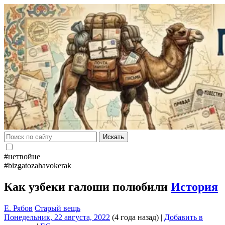
Искать
#нетвойне
#bizgatozahavokerak
Как узбеки галоши полюбили
История
Е. Рябов
Старый вещь
Понедельник, 22 августа, 2022
(4 года назад)
|
Добавить в