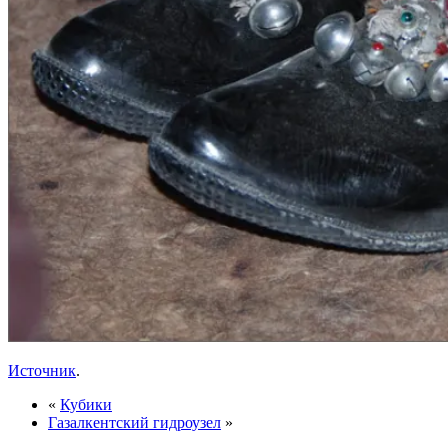
Источник
.
«
Кубики
Газалкентский гидроузел
»