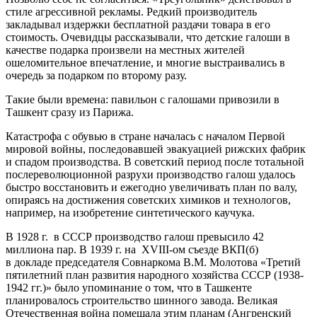
стиле агрессивной рекламы. Редкий производитель
закладывал издержки бесплатной раздачи товара в его
стоимость. Очевидцы рассказывали, что детские галоши в
качестве подарка произвели на местных жителей
ошеломительное впечатление, и многие выстраивались в
очередь за подарком по второму разу.
Такие были времена: павильон с галошами привозили в
Ташкент сразу из Парижа.
Катастрофа с обувью в стране началась с началом Первой
мировой войны, последовавшей эвакуацией рижских фабрик
и спадом производства. В советский период после тотальной
послереволюционной разрухи производство галош удалось
быстро восстановить и ежегодно увеличивать план по валу,
опираясь на достижения советских химиков и технологов,
например, на изобретение синтетического каучука.
В 1928 г. в СССР производство галош превысило 42
миллиона пар. В 1939 г. на XVIII-ом съезде ВКП(б)
в докладе председателя Совнаркома В.М. Молотова «Третий
пятилетний план развития народного хозяйства СССР (1938-
1942 гг.)» было упоминание о том, что в Ташкенте
планировалось строительство шинного завода. Великая
Отечественная война помешала этим планам (Ангренский