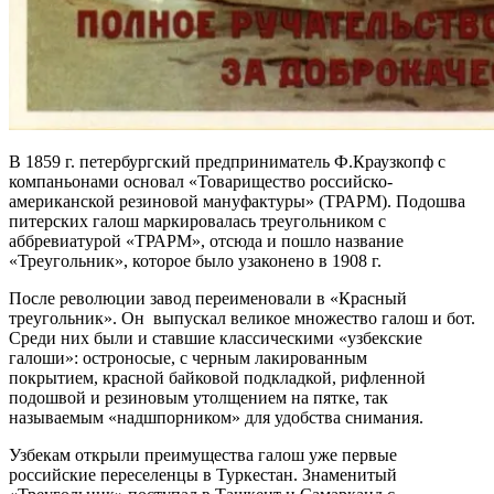
В 1859 г. петербургский предприниматель Ф.Краузкопф с
компаньонами основал «Товарищество российско-
американской резиновой мануфактуры» (ТРАРМ). Подошва
питерских галош маркировалась треугольником с
аббревиатурой «ТРАРМ», отсюда и пошло название
«Треугольник», которое было узаконено в 1908 г.
После революции завод переименовали в «Красный
треугольник». Он выпускал великое множество галош и бот.
Среди них были и ставшие классическими «узбекские
галоши»: остроносые, с черным лакированным
покрытием, красной байковой подкладкой, рифленной
подошвой и резиновым утолщением на пятке, так
называемым «надшпорником» для удобства снимания.
Узбекам открыли преимущества галош уже первые
российские переселенцы в Туркестан. Знаменитый