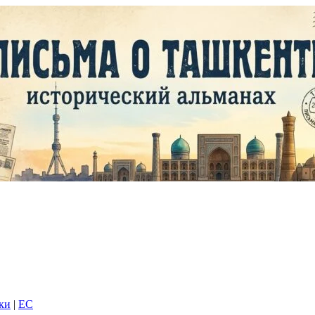
дки
|
EC