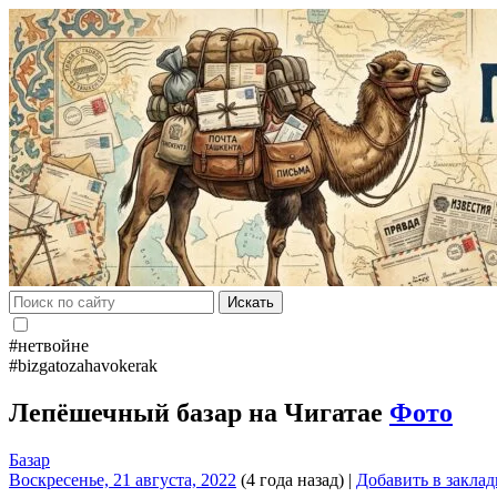
Искать
#нетвойне
#bizgatozahavokerak
Лепёшечный базар на Чигатае
Фото
Базар
Воскресенье, 21 августа, 2022
(4 года назад)
|
Добавить в закла