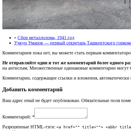
«
Сбор металлолома, 1941 год
Учкун Умаров — первый секретарь Ташкентского горком
Комментариев пока нет, вы можете стать первым комментаторо
Не отправляйте один и тот же комментарий более одного ра
на антиспам. Множественные одинаковые комментарии могут бы
Комментарии, содержащие ссылки и вложения, автоматическ
Добавить комментарий
Ваш адрес email не будет опубликован.
Обязательные поля пом
Комментарий:
*
Разрешенные HTML-тэги:
<a href="" title=""> <abbr titl