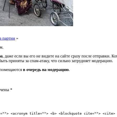
а партии
»
м.
за
, даже если вы его не видите на сайте сразу после отправки. 
ть приняты за спам-атаку, что сильно затрудняет модерацию.
и помещаются
в очередь на модерацию
.
ечены
*
e=""> <acronym title=""> <b> <blockquote cite=""> <cite>