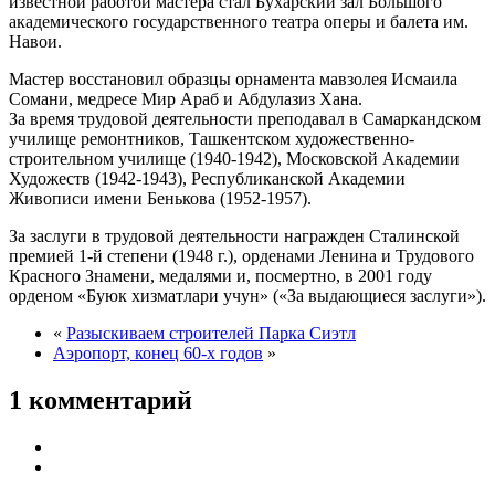
известной работой мастера стал Бухарский зал Большого
академического государственного театра оперы и балета им.
Навои.
Мастер восстановил образцы орнамента мавзолея Исмаила
Сомани, медресе Мир Араб и Абдулазиз Хана.
За время трудовой деятельности преподавал в Самаркандском
училище ремонтников, Ташкентском художественно-
строительном училище (1940-1942), Московской Академии
Художеств (1942-1943), Республиканской Академии
Живописи имени Бенькова (1952-1957).
За заслуги в трудовой деятельности награжден Сталинской
премией 1-й степени (1948 г.), орденами Ленина и Трудового
Красного Знамени, медалями и, посмертно, в 2001 году
орденом «Буюк хизматлари учун» («За выдающиеся заслуги»).
«
Разыскиваем строителей Парка Сиэтл
Аэропорт, конец 60-х годов
»
1 комментарий