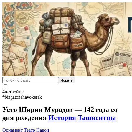
Искать
#нетвойне
#bizgatozahavokerak
Усто Ширин Мурадов — 142 года со
дня рождения
История
Ташкентцы
Орнамент
Театр Навои