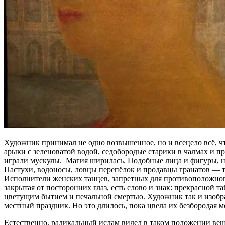
Художник принимал не одно возвышенное, но и всецело всё, ч
арыки с зеленоватой водой, седобородые старики в чалмах и п
играли мускулы. Магия ширилась. Подобные лица и фигуры, не
Пастухи, водоносы, ловцы перепёлок и продавцы гранатов — т
Исполнители женских танцев, запретных для противоположного
закрытая от посторонних глаз, есть слово и знак: прекрасной 
цветущим бытием и печальной смертью. Художник так и изобраз
местный праздник. Но это длилось, пока цвела их безбородая 
Естественно, радикальный ислам видел в таком положении веще