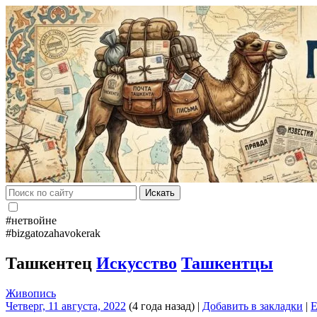
Искать
#нетвойне
#bizgatozahavokerak
Ташкентец
Искусство
Ташкентцы
Живопись
Четверг, 11 августа, 2022
(4 года назад)
|
Добавить в закладки
|