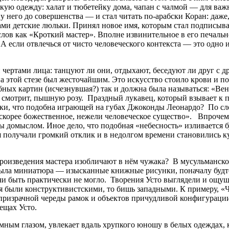
кскую одежду: халат и тюбетейку дома, чапан с чалмой — для ва
 него до совершенства — и стал читать по-арабски Коран: даже,
ами детские люльки. Принял новое имя, которым стал подписыва
е слов как «Кроткий мастер». Вполне извинительное в его печа
 А если отвлечься от чисто человеческого контекста — это одн
 чертами лица: танцуют ли они, отдыхают, беседуют ли друг с д
на этой стезе был жесточайшим. Это искусство стоило крови и п
бных картин (исчезнувшая?) так и должна была называться: «Вен
 смотрит, пышную розу. Праздный лукавец, который взывает к п
ки, что подобна играющей на губах Джоконды Леонардо? По сл
ь скорее божественное, нежели человеческое существо». Впрочем
ы домыслом. Иное дело, что подобная «небесность» изливается 
я получали громкий отклик и в недолгом времени становились 
 произведения мастера изобличают в нём чужака? В мусульманс
была миниатюра — изысканные книжные рисунки, поначалу будто
ечи быть практически не могло. Творения Усто выглядели и ощу
ия были конструктивистскими, то бишь западными. К примеру, «
призрачной череды рамок и объектов причудливой конфигурации
ещах Усто.
мным глазом, увлекает вдаль хрупкого юношу в белых одеждах, к