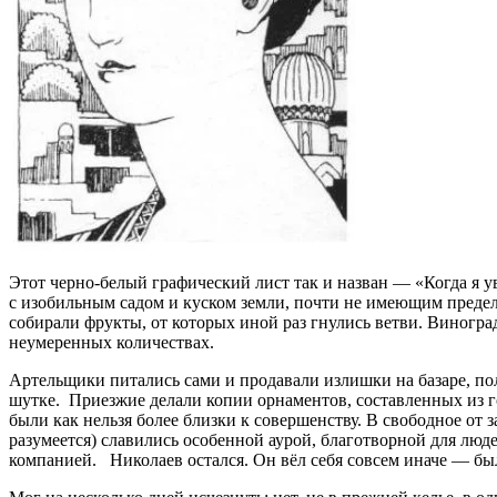
Этот черно-белый графический лист так и назван — «Когда я у
с изобильным садом и куском земли, почти не имеющим предел
собирали фрукты, от которых иной раз гнулись ветви. Виногр
неумеренных количествах.
Артельщики питались сами и продавали излишки на базаре, пол
шутке. Приезжие делали копии орнаментов, составленных из г
были как нельзя более близки к совершенству. В свободное от
разумеется) славились особенной аурой, благотворной для люд
компанией. Николаев остался. Он вёл себя совсем иначе — бы