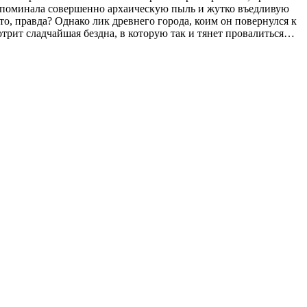
ещё поминала совершенно архаическую пыль и жутко въедливую
то, правда? Однако лик древнего города, коим он повернулся к
отрит сладчайшая бездна, в которую так и тянет провалиться…