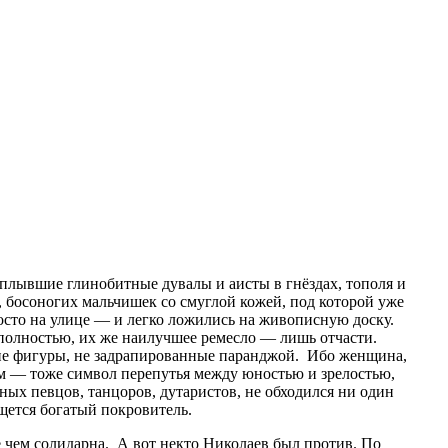
оплывшие глинобитные дувалы и аисты в гнёздах, тополя и
, босоногих мальчишек со смуглой кожей, под которой уже
осто на улице — и легко ложились на живописную доску.
полностью, их же наилучшее ремесло — лишь отчасти.
кие фигуры, не задрапированные паранджой. Ибо женщина,
ухом — тоже символ перепутья между юностью и зрелостью,
ых певцов, танцоров, дутаристов, не обходился ни один
ыщется богатый покровитель.
е чем солидарна. А вот некто Николаев был против. По