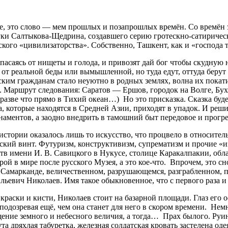
е, это слово — мем прошлых и позапрошлых времён. Со времён 
 руки Салтыкова-Щедрина, создавшего серию гротескно-сатиричес
ьского «цивилизаторства». Собственно, Ташкент, как и «господ
пасаясь от нищеты и голода, и привозят дай бог чтобы скудную 
от реальной беды или вымышленной, но туда едут, оттуда берут 
ким гражданам стало неуютно в родных землях, волна их покатил
х. Маршрут следования: Саратов — Ершов, городок на Волге, Бу
 разве что прямо в Тихий океан…) Но это присказка. Сказка буд
, которые находятся в Средней Азии, приходят в упадок. И реш
наментов, а заодно внедрить в тамошний быт передовое и прогре
истории оказалось лишь то искусство, что процвело в относител
ский винт. Футуризм, конструктивизм, супрематизм и прочие «и
ств имени И. В. Савицкого в Нукусе, столице Каракалпакии, обл
 в мире после русского Музея, а это кое-что. Впрочем, это снов
в Самарканде, величественном, разрушающемся, разграбленном,
ьевич Николаев. Имя такое обыкновенное, что с первого раза и 
раски и кисти, Николаев стоит на базарной площади. Глаз его о
подозревая ещё, чем она станет для него в скором времени. Нем
ение земного и небесного величия, а тогда… Прах былого. Руи
та дряхлая табуретка, железная солдатская кровать застелена о