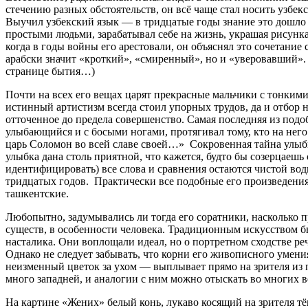
стечению разных обстоятельств, он всё чаще стал носить узбе
Выучил узбекский язык — в тридцатые годы знание это дошло у
простыми людьми, зарабатывал себе на жизнь, украшая рисунк
когда в годы войны его арестовали, он объяснял это сочетани
арабски значит «кроткий», «смиренный», но и «уверовавший».
странице бытия…)
Почти на всех его вещах царят прекрасные мальчики с тонкими
истинный артистизм всегда стоил упорных трудов, да и отбор 
отточенное до предела совершенство. Самая последняя из подо
улыбающийся и с босыми ногами, протягивал тому, кто на него
царь Соломон во всей славе своей…» Сокровенная тайна улыб
улыбка дана столь приятной, что кажется, будто бы созерцаеш
идентифицировать) все слова и сравнения остаются чистой вод
тридцатых годов. Практически все подобные его произведени
ташкентские.
Любопытно, задумывались ли тогда его соратники, насколько
существ, в особенности человека. Традиционным искусством 
насталика. Они воплощали идеал, но о портретном сходстве р
Однако не следует забывать, что корни его живописного умен
неизменный цветок за ухом — выплывает прямо на зрителя из 
много западней, и аналогии с ним можно отыскать во многих в
На картине «Жених» белый конь, лукаво косящий на зрителя тё