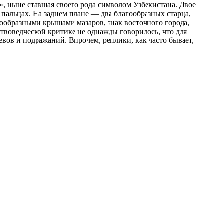
», ныне ставшая своего рода символом Узбекистана. Двое
 пальцах. На заднем плане — два благообразных старца,
олообразными крышами мазаров, знак восточного города,
ствоведческой критике не однажды говорилось, что для
вов и подражаний. Впрочем, реплики, как часто бывает,