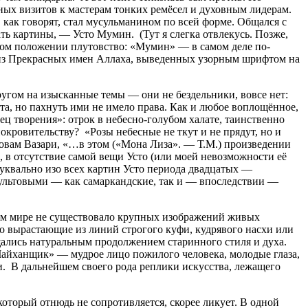
жных визитов к мастерам тонких ремёсел и духовным лидерам.
 как говорят, стал мусульманином по всей форме. Общался с
ть картины, — Усто Мумин. (Тут я слегка отвлекусь. Позже,
льном положении плутовство: «Мумин» — в самом деле по-
о из Прекрасных имен Аллаха, выведенных узорным шрифтом на
ругом на изысканные темы — они не бездельники, вовсе нет:
ота, но пахнуть ими не имело права. Как и любое воплощённое,
ец творения»: отрок в небесно-голубом халате, таинственно
окровительству? «Розы небесные не ткут и не прядут, но и
овам Вазари, «…в этом («Мона Лиза». — Т.М.) произведении
, в отсутствие самой вещи Усто (или моей невозможности её
буквально изо всех картин Усто периода двадцатых —
культовыми — как самаркандские, так и — впоследствии —
ком мире не существовало крупных изображений живых
 вырастающие из линий строгого куфи, кудрявого насхи или
щались натуральным продолжением старинного стиля и духа.
Чайханщик» — мудрое лицо пожилого человека, молодые глаза,
. В дальнейшем своего рода реплики искусства, лежащего
оторый отнюдь не сопротивляется, скорее ликует. В одной