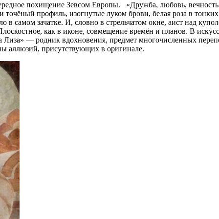
очередное похищение Зевсом Европы. «Дружба, любовь, вечность
 точёный профиль, изогнутые луком брови, белая роза в тонких
о в самом зачатке. И, словно в стрельчатом окне, аист над куп
Плоскостное, как в иконе, совмещение времён и планов. В искус
на Лиза» — родник вдохновения, предмет многочисленных перепе
ины аллюзий, присутствующих в оригинале.