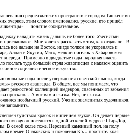
завоевания среднеазиатских пространств с городом Ташкент во
ких очерков, этим словом именовались русские, кто пришёл
а ташкентцы» — понятие собирательное.
надежду наладить жизнь дальше, не более того. Увесистый
и присваивают. Мне хочется рассказать о том, как отдавали. В
ась всё дальше на Восток, нигде толком не укореняясь и
хара, Алдан в Якутии, Маго, мелкий посёлок в Хабаровском
ет впереди. Примерно в двадцатые годы народная власть
ило послать туда большой отряд живописцев с наказом оценить
ссивное социалистическое искусство.
ьно вольные годы после утверждения советской власти, когда
змы» русского авангарда. В общем, все мы понимаем, что
адает редкостной коллекцией шедевров, спасённых от забвения
а присказка. А вот вам и сказка. Нет, не сказка.
 появился необычный русский. Ученик знаменитых художников,
не запомнить.
слеплен буйством красок и кипением звуков. Он делает первые
ного погодя он поселится в одной из келий медресе Шир-Дор,
ны. В самой келье тоже. Неровный каменный пол, на полу
деялом времён Очаковских и покоренья Кр… простите, края.