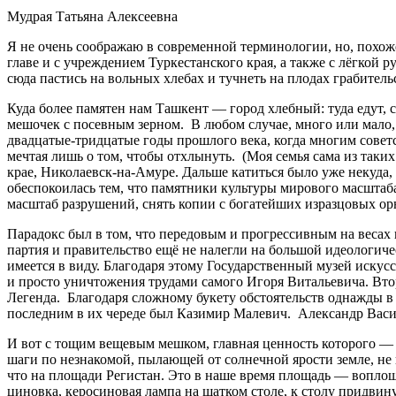
Мудрая Татьяна Алексеевна
Я не очень соображаю в современной терминологии, но, похож
главе и с учреждением Туркестанского края, а также с лёгкой
сюда пастись на вольных хлебах и тучнеть на плодах грабител
Куда более памятен нам Ташкент — город хлебный: туда едут, с
мешочек с посевным зерном. В любом случае, много или мало, 
двадцатые-тридцатые годы прошлого века, когда многим советс
мечтая лишь о том, чтобы отхлынуть. (Моя семья сама из таки
крае, Николаевск-на-Амуре. Дальше катиться было уже некуда,
обеспокоилась тем, что памятники культуры мирового масштаба
масштаб разрушений, снять копии с богатейших изразцовых ор
Парадокс был в том, что передовым и прогрессивным на весах 
партия и правительство ещё не налегли на большой идеологиче
имеется в виду. Благодаря этому Государственный музей искус
и просто уничтожения трудами самого Игоря Витальевича. Второй
Легенда. Благодаря сложному букету обстоятельств однажды 
последним в их череде был Казимир Малевич. Александр Васил
И вот с тощим вещевым мешком, главная ценность которого — к
шаги по незнакомой, пылающей от солнечной ярости земле, не 
что на площади Регистан. Это в наше время площадь — воплощ
циновка, керосиновая лампа на шатком столе, к столу придвину