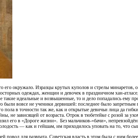
то его окружало. Изразцы крутых куполов и стрелы минаретов, 
росторных одеждах, женщин и девочек в праздничном хан-атласе
 такие идеальные и возвышенные, то и дело попадались ему пр
о были вовсе не ученики дервишей: последнее было запретным 
 пола в точности так же, как и открытые девичьи лица да гиб
тайны, не зависящей от возраста. Отрок в тюбетейке с розой за 
ил его в «Дороге жизни». Без мальчиков-«бачи», непревзойдённ
молодость — как и гейшам, им приходилось уповать на то, что с
й повод для разврата. Советская власть в этом была с ним боле