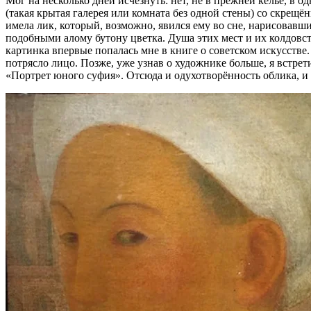
Мог на несколько дней исчезнуть: нет, не в прежней келье, в 
(такая крытая галерея или комната без одной стены) со скрещ
имела лик, который, возможно, явился ему во сне, нарисовав
подобными алому бутону цветка. Душа этих мест и их колдовс
картинка впервые попалась мне в книге о советском искусстве
потрясло лицо. Позже, уже узнав о художнике больше, я встре
«Портрет юного суфия». Отсюда и одухотворённость облика, и ч