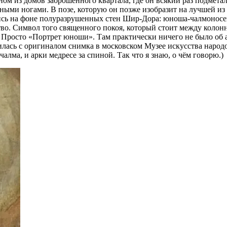
одном из домов заброшенного квартала, где он всякий раз подме
ёнными ногами. В позе, которую он позже изобразит на лучшей 
шись на фоне полуразрушенных стен Шир-Дора: юноша-чалмоносец
тво. Символ того священного покоя, который стоит между колон
. Просто «Портрет юноши». Там практически ничего не было об 
тилась с оригиналом снимка в московском Музее искусства народ
алма, и арки медресе за спиной. Так что я знаю, о чём говорю.)