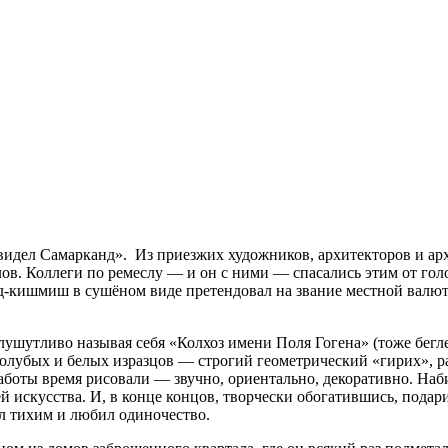
видел Самарканд». Из приезжих художников, архитекторов и арх
ов. Коллеги по ремеслу — и он с ними — спасались этим от гол
ад-кишмиш в сушёном виде претендовал на звание местной валют
ушутливо называя себя «Колхоз имени Поля Гогена» (тоже бегле
олубых и белых изразцов — строгий геометрический «гирих», р
 заботы время рисовали — звучно, ориентально, декоративно. На
ей искусства. И, в конце концов, творчески обогатившись, пода
л тихим и любил одиночество.