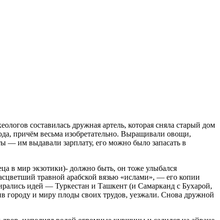
еологов составилась дружная артель, которая сняла старый дом
ода, причём весьма изобретательно. Выращивали овощи,
ы — им выдавали зарплату, его можно было запасать в
ца в мир экзотики)- должно быть, он тоже улыбался
асцветший травной арабской вязью «ислами», — его копии
бирались идей — Туркестан и Ташкент (и Самарканд с Бухарой,
рив городу и миру плоды своих трудов, уезжали. Снова дружной