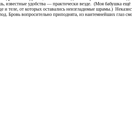
будешь, известные удобства — практически везде. (Моя бабушка 
це и теле, от которых оставались неизгладимые шрамы.) Неказис
олод. Бровь вопросительно приподнята, из наитемнейших глаз см