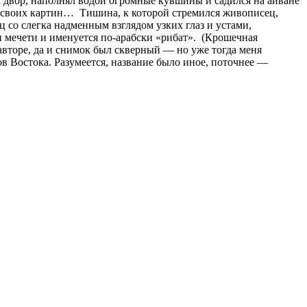
тал двор, наполнял водой огромные кувшины и садился на айване
из своих картин… Тишина, к которой стремился живописец,
 со слегка надменным взглядом узких глаз и устами,
н мечети и именуется по-арабски «рибат». (Крошечная
авторе, да и снимок был скверный — но уже тогда меня
ов Востока. Разумеется, название было иное, поточнее —