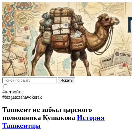
Искать
#нетвойне
#bizgatozahavokerak
Ташкент не забыл царского
полковника Кушакова
История
Ташкентцы