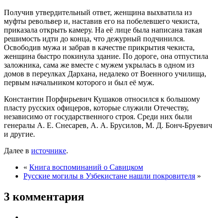
Получив утвердительный ответ, женщина выхватила из
муфты револьвер и, наставив его на побелевшего чекиста,
приказала открыть камеру. На её лице была написана такая
решимость идти до конца, что дежурный подчинился.
Освободив мужа и забрав в качестве прикрытия чекиста,
женщина быстро покинула здание. По дороге, она отпустила
заложника, сама же вместе с мужем укрылась в одном из
домов в переулках Дархана, недалеко от Военного училища,
первым начальником которого и был её муж.
Константин Порфирьевич Кушаков относился к большому
пласту русских офицеров, которые служили Отечеству,
независимо от государственного строя. Среди них были
генералы А. Е. Снесарев, А. А. Брусилов, М. Д. Бонч-Бруевич
и другие.
Далее в
источнике
.
«
Книга воспоминаний о Савицком
Русские могилы в Узбекистане нашли покровителя
»
3 комментария