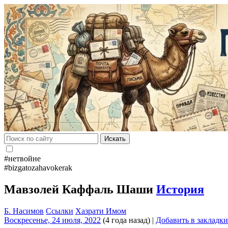
Искать
#нетвойне
#bizgatozahavokerak
Мавзолей Каффаль Шаши
История
Б. Насимов
Ссылки
Хазрати Имом
Воскресенье, 24 июля, 2022
(4 года назад)
|
Добавить в закладки