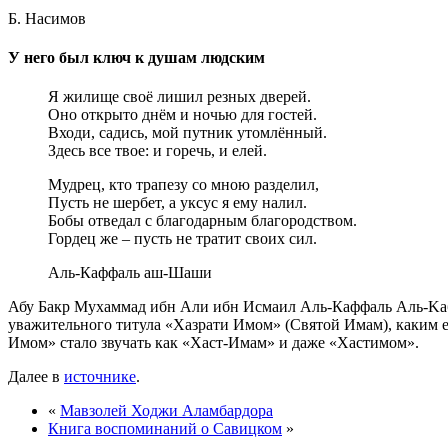
Б. Насимов
У него был ключ к душам людским
Я жилище своё лишил резных дверей.
Оно открыто днём и ночью для гостей.
Входи, садись, мой путник утомлённый.
Здесь все твое: и горечь, и елей.
Мудрец, кто трапезу со мною разделил,
Пусть не шербет, а уксус я ему налил.
Бобы отведал с благодарным благородством.
Гордец же – пусть не тратит своих сил.
Аль-Каффаль аш-Шаши
Абу Бакр Мухаммад ибн Али ибн Исмаил Аль-Каффаль Aль-Kaби
уважительного титула «Хазрати Имом» (Святой Имам), каким е
Имом» стало звучать как «Хаст-Имам» и даже «Хастимом».
Далее в
источнике
.
«
Мавзолей Ходжи Аламбардора
Книга воспоминаний о Савицком
»