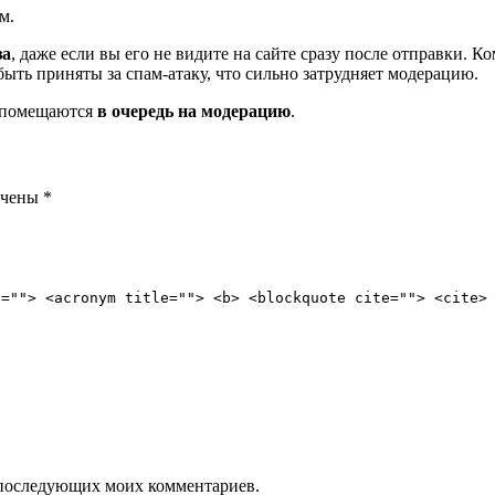
м.
за
, даже если вы его не видите на сайте сразу после отправки. 
ть приняты за спам-атаку, что сильно затрудняет модерацию.
и помещаются
в очередь на модерацию
.
ечены
*
e=""> <acronym title=""> <b> <blockquote cite=""> <cite>
ля последующих моих комментариев.