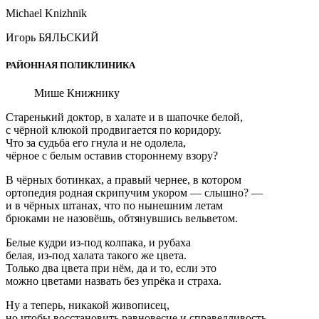
Michael Knizhnik
Игорь БЯЛЬСКИЙ
РАЙОННАЯ ПОЛИКЛИНИКА
Мише Книжнику
Старенький доктор, в халате и в шапочке белой,
с чёрной клюкой продвигается по коридору.
Что за судьба его гнула и не одолела,
чёрное с белым оставив стороннему взору?
В чёрных ботинках, а правый чернее, в котором
ортопедия родная скрипучим укором — слышно? —
и в чёрных штанах, что по нынешним летам
брюками не назовёшь, обтянувшись вельветом.
Белые кудри из-под колпака, и рубаха
белая, из-под халата такого же цвета.
Только два цвета при нём, да и то, если это
можно цветами назвать без упрёка и страха.
Ну а теперь, никакой живописец,
но чтобы восстановить равновесие и справедливость,