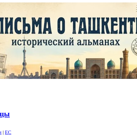
тцы
и
|
EC