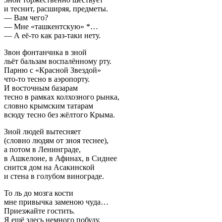
и теснит, расширяя, предметы.
— Вам чего?
— Мне «ташкентскую» *…
— А её-то как раз-таки нету.
Звон фонтанчика в зной
льёт бальзам воспалённому рту.
Парню с «Красной Звездой»
что-то тесно в аэропорту.
И восточным базарам
тесно в рамках колхозного рынка,
словно крымским татарам
всюду тесно без жёлтого Крыма.
Зной людей вытесняет
(словно людям от зноя теснее),
а потом в Ленинграде,
в Ашкелоне, в Афинах, в Сиднее
снится дом на Асакинской
и стена в голубом винограде.
То ль до мозга кости
мне привычка заменою чуда…
Приезжайте гостить.
Я ещё здесь немного побуду.