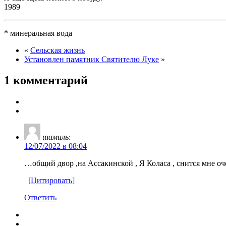
1989
* минеральная вода
«
Сельская жизнь
Установлен памятник Святителю Луке
»
1 комментарий
шамиль
:
12/07/2022 в 08:04
…общий двор ,на Ассакинской , Я Коласа , снится мне оч
[Цитировать]
Ответить