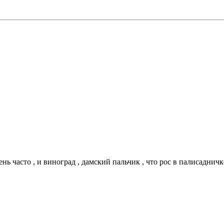
ень часто , и виноград , дамский пальчик , что рос в палисадни