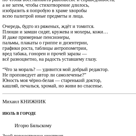
а не затем, чтобы стихотворение длилось,
изобразить я попробую в храме хворобы
всею палитрой иные предметы и лица.
Очередь, будто из ряженых, ждёт и томится.
Плюши и замши сидят, кружева и мохеры, кожи…
И даже примерные пенсионеры,
пальмы, плакаты о гриппе и дизентерии,
графики роста, таблицы антропометрии,
вред табака, гонореи и прочей заразы —
всё разноцветно, на радость уставшему глазу.
“Что за мораль? — удивится мой добрый редактор.
Не проповедует автор ли самолеченье?”
Юность моя чёрно-белая — старенький доктор,
кашляй, печалься, хромай, но живи во спасенье.
Михаил КНИЖНИК
ИЮЛЬ В ГОРОДЕ
Игорю Бяльскому
Зной торжественно шествует