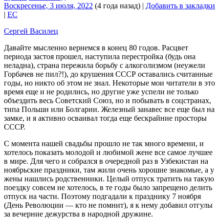
Воскресенье, 3 июля, 2022
(4 года назад)
|
Добавить в закладки
|
EC
Сергей Василец
Давайте мысленно вернемся в конец 80 годов. Расцвет
периода застоя прошел, наступила перестройка (будь она
неладна), страна пережила борьбу с алкоголизмом (неужели
Горбачев не пил?!), до крушения СССР оставались считанные
годы, но никто об этом не знал. Некоторые мои читатели в это
время еще и не родились, но другие уже успели не только
объездить весь Советский Союз, но и побывать в соцстранах,
типа Польши или Болгарии. Железный занавес все еще был на
замке, и я активно осваивал тогда еще бескрайние просторы
СССР.
С момента нашей свадьбы прошло не так много времени, и
хотелось показать молодой и любимой жене все самое лучшее
в мире. Для чего и собрался в очередной раз в Узбекистан на
ноябрьские праздники, там жили очень хорошие знакомые, а у
жены нашлись родственники. Целый отпуск тратить на такую
поездку совсем не хотелось, в те годы было запрещено делить
отпуск на части. Поэтому подгадали к празднику 7 ноября
(День Революции — кто не помнит), я к нему добавил отгулы
за вечерние дежурства в народной дружине.