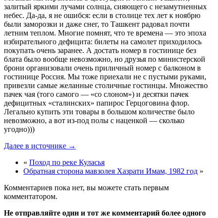
залитый яркими лучами солнца, сияющего с незамутненных
небес. Да-да, я не ошибся: если в столице тех лет к ноябрю
были заморозки и даже снег, то Ташкент радовал почти
летним теплом. Многие помнят, что те времена — это эпоха
избирательного дефицита: билеты на самолет приходилось
покупать очень заранее. А достать номер в гостинице без
блата было вообще невозможно, но друзья по министерской
брони организовали очень приличный номер с балконом в
гостинице Россия. Мы тоже приехали не с пустыми руками,
привезли самые желанные столичные гостинцы. Множество
пачек чая (того самого — «со слоном») и десятки пачек
дефицитных «сталинских» папирос Герцоговина флор.
Легально купить эти товары в большом количестве было
невозможно, а вот из-под полы с наценкой — сколько
угодно)))
Далее в источнике →
«
Поход по реке Куласья
Обратная сторона мавзолея Хазрати Имам, 1982 год
»
Комментариев пока нет, вы можете стать первым
комментатором.
Не отправляйте один и тот же комментарий более одного