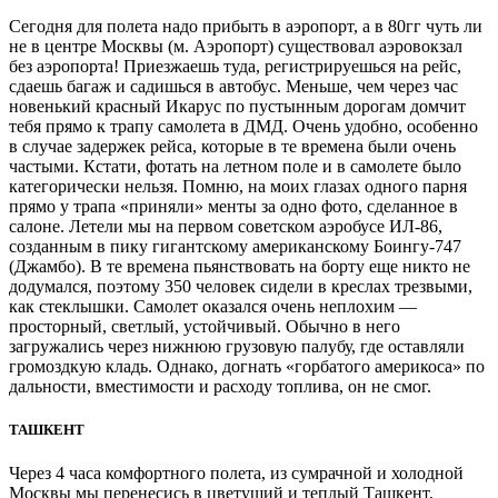
Сегодня для полета надо прибыть в аэропорт, а в 80гг чуть ли
не в центре Москвы (м. Аэропорт) существовал аэровокзал
без аэропорта! Приезжаешь туда, регистрируешься на рейс,
сдаешь багаж и садишься в автобус. Меньше, чем через час
новенький красный Икарус по пустынным дорогам домчит
тебя прямо к трапу самолета в ДМД. Очень удобно, особенно
в случае задержек рейса, которые в те времена были очень
частыми. Кстати, фотать на летном поле и в самолете было
категорически нельзя. Помню, на моих глазах одного парня
прямо у трапа «приняли» менты за одно фото, сделанное в
салоне. Летели мы на первом советском аэробусе ИЛ-86,
созданным в пику гигантскому американскому Боингу-747
(Джамбо). В те времена пьянствовать на борту еще никто не
додумался, поэтому 350 человек сидели в креслах трезвыми,
как стеклышки. Самолет оказался очень неплохим —
просторный, светлый, устойчивый. Обычно в него
загружались через нижнюю грузовую палубу, где оставляли
громоздкую кладь. Однако, догнать «горбатого америкоса» по
дальности, вместимости и расходу топлива, он не смог.
ТАШКЕНТ
Через 4 часа комфортного полета, из сумрачной и холодной
Москвы мы перенесись в цветущий и теплый Ташкент,