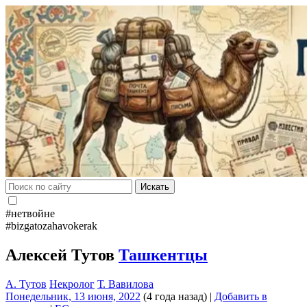
Искать
#нетвойне
#bizgatozahavokerak
Алексей Тутов
Ташкентцы
А. Тутов
Некролог
Т. Вавилова
Понедельник, 13 июня, 2022
(4 года назад)
|
Добавить в