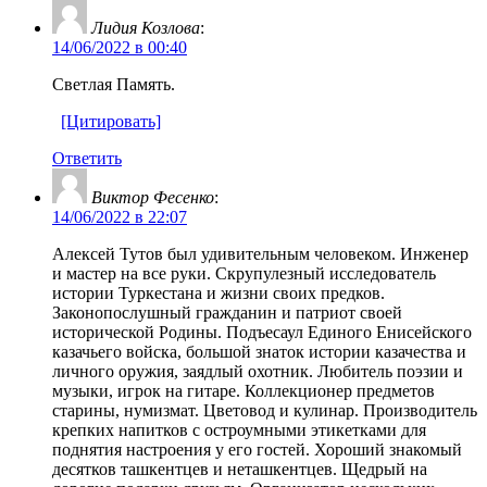
Лидия Козлова
:
14/06/2022 в 00:40
Светлая Память.
[Цитировать]
Ответить
Виктор Фесенко
:
14/06/2022 в 22:07
Алексей Тутов был удивительным человеком. Инженер
и мастер на все руки. Скрупулезный исследователь
истории Туркестана и жизни своих предков.
Законопослушный гражданин и патриот своей
исторической Родины. Подъесаул Единого Енисейского
казачьего войска, большой знаток истории казачества и
личного оружия, заядлый охотник. Любитель поэзии и
музыки, игрок на гитаре. Коллекционер предметов
старины, нумизмат. Цветовод и кулинар. Производитель
крепких напитков с остроумными этикетками для
поднятия настроения у его гостей. Хороший знакомый
десятков ташкентцев и неташкентцев. Щедрый на