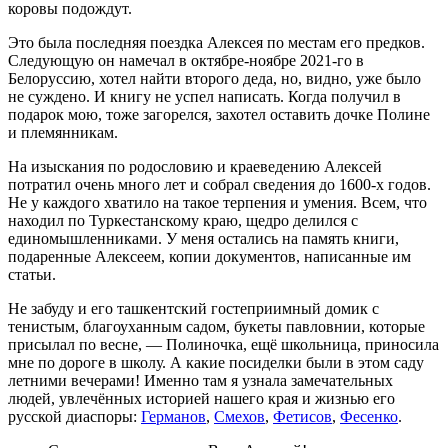
коровы подождут.
Это была последняя поездка Алексея по местам его предков.
Следующую он намечал в октябре-ноябре 2021-го в
Белоруссию, хотел найти второго деда, но, видно, уже было
не суждено. И книгу не успел написать. Когда получил в
подарок мою, тоже загорелся, захотел оставить дочке Полине
и племянникам.
На изыскания по родословию и краеведению Алексей
потратил очень много лет и собрал сведения до 1600-х годов.
Не у каждого хватило на такое терпения и умения. Всем, что
находил по Туркестанскому краю, щедро делился с
единомышленниками. У меня остались на память книги,
подаренные Алексеем, копии документов, написанные им
статьи.
Не забуду и его ташкентский гостеприимный домик с
тенистым, благоуханным садом, букеты павловнии, которые
присылал по весне, — Полиночка, ещё школьница, приносила
мне по дороге в школу. А какие посиделки были в этом саду
летними вечерами! Именно там я узнала замечательных
людей, увлечённых историей нашего края и жизнью его
русской диаспоры:
Германов
,
Смехов
,
Фетисов
,
Фесенко
.