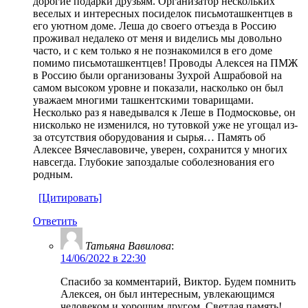
дорогие подарки друзьям. Организатор нескольких
веселых и интересных посиделок письмоташкентцев в
его уютном доме. Леша до своего отъезда в Россию
проживал недалеко от меня и виделись мы довольно
часто, и с кем только я не познакомился в его доме
помимо письмоташкентцев! Проводы Алексея на ПМЖ
в Россию были организованы Зухрой Ашрабовой на
самом высоком уровне и показали, насколько он был
уважаем многими ташкентскими товарищами.
Несколько раз я наведывался к Леше в Подмосковье, он
нисколько не изменился, но тутовкой уже не угощал из-
за отсутствия оборудования и сырья… Память об
Алексее Вячеславовиче, уверен, сохранится у многих
навсегда. Глубокие запоздалые соболезнования его
родным.
[Цитировать]
Ответить
Татьяна Вавилова
:
14/06/2022 в 22:30
Спасибо за комментарий, Виктор. Будем помнить
Алексея, он был интересным, увлекающимся
человеком и хорошим другом. Светлая память!