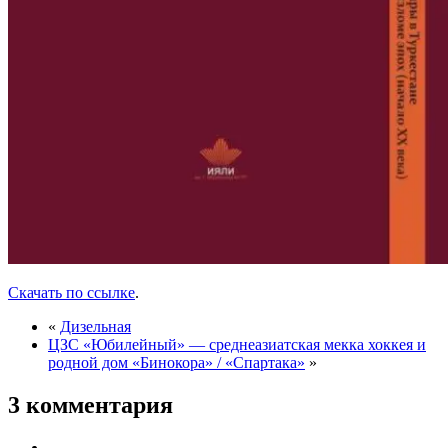
Скачать по ссылке
.
«
Дизельная
ЦЗС «Юбилейный» — среднеазиатская мекка хоккея и
родной дом «Бинокора» / «Спартака»
»
3 комментария