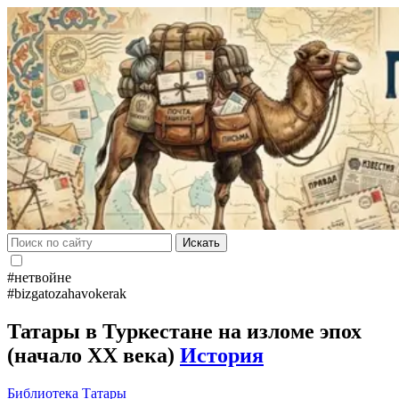
Искать
#нетвойне
#bizgatozahavokerak
Татары в Туркестане на изломе эпох
(начало ХХ века)
История
Библиотека
Татары