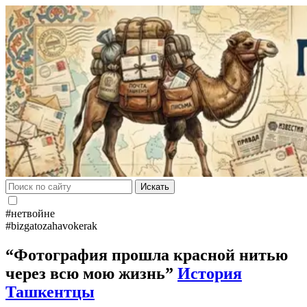
Искать
#нетвойне
#bizgatozahavokerak
“Фотография прошла красной нитью
через всю мою жизнь”
История
Ташкентцы