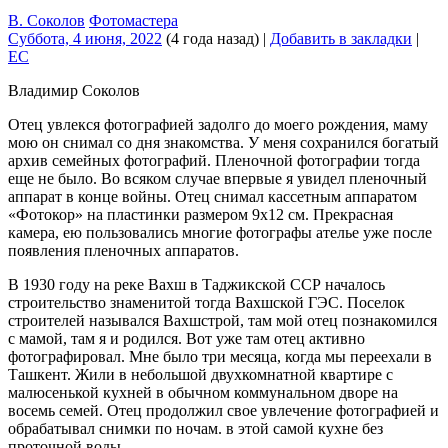
В. Соколов
Фотомастера
Суббота, 4 июня, 2022
(4 года назад)
|
Добавить в закладки
|
EC
Владимир Соколов
Отец увлекся фотографией задолго до моего рождения, маму
мою он снимал со дня знакомства. У меня сохранился богатый
архив семейных фотографий. Пленочной фотографии тогда
еще не было. Во всяком случае впервые я увидел пленочный
аппарат в конце войны. Отец снимал кассетным аппаратом
«Фотокор» на пластинки размером 9х12 см. Прекрасная
камера, ею пользовались многие фотографы ателье уже после
появления пленочных аппаратов.
В 1930 году на реке Вахш в Таджикской ССР началось
строительство знаменитой тогда Вахшской ГЭС. Поселок
строителей назывался Вахшстрой, там мой отец познакомился
с мамой, там я и родился. Вот уже там отец активно
фотографировал. Мне было три месяца, когда мы переехали в
Ташкент. Жили в небольшой двухкомнатной квартире с
малюсенькой кухней в обычном коммунальном дворе на
восемь семей. Отец продолжил свое увлечение фотографией и
обрабатывал снимки по ночам. в этой самой кухне без
проточной воды.