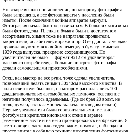
Но вскоре вышло постановление, по которому фотография
была запрещена, а все фотоаппараты у населения были
изъяты. После окончания войны аппараты вернули.
Фотография начала быстро развиваться. В больших магазинах
были фотоотделы. Пленка и бумага были в достаточном
ассортименте, химия тоже не напрягала: проявители,
закрепители, ослабители, виражи и пр. Отец достал с чердака
пролежавшую там всю войну немецкую бумагу «мимоза»
1939 года выпуска, прекрасно сохранившуюся. Но
увеличителей не было — формат 9х12 см удовлетворял
массового потребителя, а большие портреты фотографы
делали самодельными приспособлениями.
Отец, как мастер на все руки, тоже сделал увеличитель,
позволявший делать снимки 30х40см высокого качества. В
роли осветителя был щит, на котором располагались 100
двадцативольтовых автомобильных лампочек, освещение
негатива получалось идеальным. (Где он брал 20 вольт, не
знаю, думаю, часть лампочек включал последовательно).
Первые увеличители были горизонтальными, т.е. лист
фотобумаги крепился кнопками к стене в заранее
размеченном месте и на него проецировалось изображение. Я
все это видел, частенько сидел рядом, помогал, наблюдал и
просто впитал в себя всю технику изготовления фотоснимков.