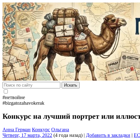
Искать
#нетвойне
#bizgatozahavokerak
Конкурс на лучший портрет или иллюс
Анна Герман
Конкурс
Ольгана
Четверг, 17 марта, 2022
(4 года назад)
|
Добавить в закладки
|
E