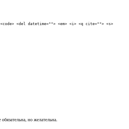
 <code> <del datetime=""> <em> <i> <q cite=""> <s>
е обязательна, но желательна.