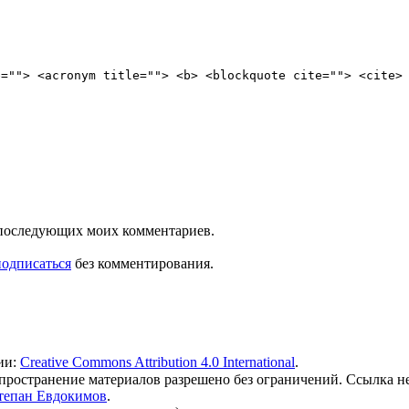
e=""> <acronym title=""> <b> <blockquote cite=""> <cite>
ля последующих моих комментариев.
подписаться
без комментирования.
ии:
Creative Commons Attribution 4.0 International
.
 распространение материалов разрешено без ограничений. Ссылка н
тепан Евдокимов
.