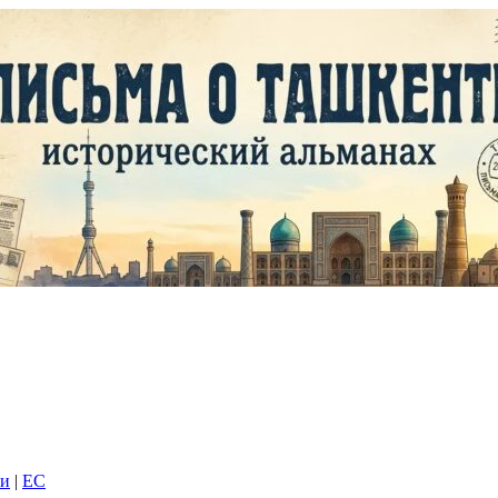
ки
|
EC