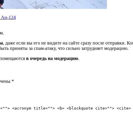
» Ан-124
м.
за
, даже если вы его не видите на сайте сразу после отправки. 
ть приняты за спам-атаку, что сильно затрудняет модерацию.
и помещаются
в очередь на модерацию
.
ечены
*
e=""> <acronym title=""> <b> <blockquote cite=""> <cite>