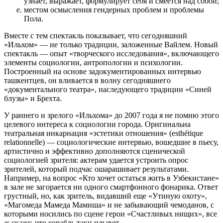
узнает, выражает, формулирует себя и смеется над собой;
местом осмысления гендерных проблем и проблемы
Пола.
Вместе с тем спектакль показывает, что сегодняшний
«Ильхом» — не только традиции, заложенные Вайлем. Новый
спектакль — опыт «творческого исследования», включающего
элементы социологии, антропологии и психологии.
Построенный на основе задокументированных интервью
ташкентцев, он вливается в волну сегодняшнего
«документального театра», наследующего традиции «Синей
блузы» и Брехта.
У раннего и зрелого «Ильхома» до 2007 года я не помню этого
целевого интереса к социологии города. Оригинальна
театральная инкарнация «эстетики отношения» (esthétique
relationnelle) — социологические интервью, вошедшие в пьесу,
артистично и эффективно дополняются сценической
социологией зрителя: актерам удается устроить опрос
зрителей, который подчас ошарашивает результатами.
Например, на вопрос «Кто хочет остаться жить в Узбекистане»
в зале не загорается ни одного смартфонного фонарика. Ответ
грустный, но, как зритель, видавший еще «Утиную охоту»,
«Магомеда Мамеда Мамиша» и не забывающий чемоданов, с
которыми носились по сцене герои «Счастливых нищих», все
ж скажу, что корабль таки плывет…