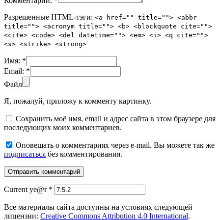
Комментарий:
*
Разрешенные HTML-тэги:
<a href="" title=""> <abbr
title=""> <acronym title=""> <b> <blockquote cite="">
<cite> <code> <del datetime=""> <em> <i> <q cite="">
<s> <strike> <strong>
Имя:
*
Email:
*
Файл
Я, пожалуй, приложу к комменту картинку.
Сохранить моё имя, email и адрес сайта в этом браузере для
последующих моих комментариев.
Оповещать о комментариях через e-mail. Вы можете так же
подписаться
без комментирования.
Current ye@r
*
Все материалы сайта доступны на условиях следующей
лицензии:
Creative Commons Attribution 4.0 International
.