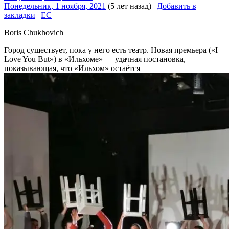
Понедельник, 1 ноября, 2021
(5 лет назад)
|
Добавить в
закладки
|
EC
Boris Chukhovich
Город существует, пока у него есть театр. Новая премьера («I
Love You But») в «Ильхоме» — удачная постановка,
показывающая, что «Ильхом» остаётся