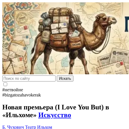
Искать
#нетвойне
#bizgatozahavokerak
Новая премьера (I Love You But) в
«Ильхоме»
Искусство
Б. Чухович
Театр Ильхом