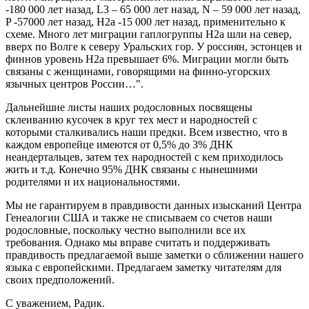
-180 000 лет назад, L3 – 65 000 лет назад, N – 59 000 лет назад,
P -57000 лет назад, Н2а -15 000 лет назад, применительно к
схеме. Много лет миграции гаплогруппы Н2а шли на север,
вверх по Волге к северу Уральских гор. У россиян, эстонцев и
финнов уровень Н2а превышает 6%. Миграции могли быть
связаны с женщинами, говорящими на финно-угорских
язычных центров России…
.
Дальнейшие листы наших родословных посвящены
склеиванию кусочек в круг тех мест и народностей с
которыми сталкивались наши предки. Всем известно, что в
каждом европейце имеются от 0,5% до 3% ДНК
неандертальцев, затем тех народностей с кем приходилось
жить и т.д. Конечно 95% ДНК связаны с нынешними
родителями и их национальностями.
Мы не гарантируем в правдивости данных изысканий Центра
Генеалогии США и также не списываем со счетов наши
родословные, поскольку честно выполнили все их
требования. Однако мы вправе считать и поддерживать
правдивость предлагаемой выше заметки о сближении нашего
языка с европейскими. Предлагаем заметку читателям для
своих предположений.
С уважением, Радик.