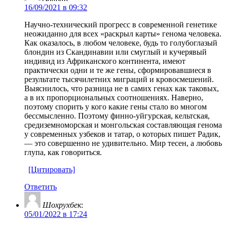
16/09/2021 в 09:32
Научно-технический прогресс в современной генетике
неожиданно для всех «раскрыл карты» генома человека.
Как оказалось, в любом человеке, будь то голубоглазый
блондин из Скандинавии или смуглый и кучерявый
индивид из Африканского континента, имеют
практически одни и те же гены, сформировавшиеся в
результате тысячилетних миграций и кровосмешений.
Выяснилось, что разница не в самих генах как таковых,
а в их пропорциональных соотношениях. Наверно,
поэтому спорить у кого какие гены стало во многом
бессмысленно. Поэтому финно-уйгурская, кельтская,
средиземноморская и монгольская составляющая генома
у современных узбеков и татар, о которых пишет Радик,
— это совершенно не удивительно. Мир тесен, а любовь
глупа, как говориться.
[Цитировать]
Ответить
Шохрухбек
:
05/01/2022 в 17:24