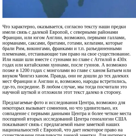
Что характерно, оказывается, согласно тексту наши предки
имели связь с далекой Европой, с северными районами
Франции, или югом Англии, возможно, первыми галлами,
норманами, сакcами, бритами, готами, кельтами, которые
брали Рим, викингами, франками и т.п. разъединенными
племенами, отстаивающие там право на свое существование.
Или наши шли вместе с гуннами во главе с Аттилой в 430х
годах или китайскими хуннами, после гуннов. А возможно
позже в 1200 годах с монголами во главе с ханом Батыем или
внуком Чингиз ханом. Правда, они не дошли до тех далеких
мест Франции и Англии и, возможно, народы встретились,
где-то, посредине. В любом случае, мы тогда посчитали это
научной шуткой и отложили этот текст далеко в сторону.
Предлагаемые фото и исследования Центра, возможно для
некоторых вызывает сомнения, но что удивительно, их
совпадение с первыми данными Центра и более четкие места
посещений вторых исследований Центра генеалогии США
показывают связь с предлагаемой ныне заметкой наших
национальностей с Европой, что дает некоторое право на
существование правдивости данной заметки. Для интереса