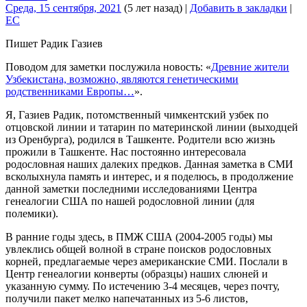
Среда, 15 сентября, 2021
(5 лет назад)
|
Добавить в закладки
|
EC
Пишет Радик Газиев
Поводом для заметки послужила новость: «
Древние жители
Узбекистана, возможно, являются генетическими
родственниками Европы…
».
Я, Газиев Радик, потомственный чимкентский узбек по
отцовской линии и татарин по материнской линии (выходцей
из Оренбурга), родился в Ташкенте. Родители всю жизнь
прожили в Ташкенте. Нас постоянно интересовала
родословная наших далеких предков. Данная заметка в СМИ
всколыхнула память и интерес, и я поделюсь, в продолжение
данной заметки последними исследованиями Центра
генеалогии США по нашей родословной линии (для
полемики).
В ранние годы здесь, в ПМЖ США (2004-2005 годы) мы
увлеклись общей волной в стране поисков родословных
корней, предлагаемые через американские СМИ. Послали в
Центр генеалогии конверты (образцы) наших слюней и
указанную сумму. По истечению 3-4 месяцев, через почту,
получили пакет мелко напечатанных из 5-6 листов,