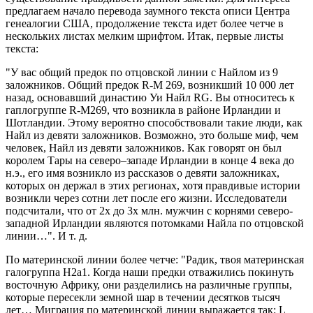
предлагаем начало перевода заумного текста описи Центра
генеалогии США, продолжение текста идет более четче в
нескольких листах мелким шрифтом. Итак, первые листы
текста:
У вас общий предок по отцовской линии с Найлом из 9
заложников. Общий предок R-M 269, возникший 10 000 лет
назад, основавший династию Уи Найл RG. Вы относитесь к
гаплогруппе R-M269, что возникла в районе Ирландии и
Шотландии. Этому вероятно способствовали такие люди, как
Найл из девяти заложников. Возможно, это больше миф, чем
человек, Найл из девяти заложников. Как говорят он был
королем Тары на северо–западе Ирландии в конце 4 века до
н.э., его имя возникло из рассказов о девяти заложниках,
которых он держал в этих регионах, хотя правдивые истории
возникли через сотни лет после его жизни. Исследователи
подсчитали, что от 2х до 3х млн. мужчин с корнями северо-
западной Ирландии являются потомками Найла по отцовской
линии…
. И т. д.
По материнской линии более четче:
Радик, твоя материнская
галогруппа Н2а1. Когда наши предки отважились покинуть
восточную Африку, они разделились на различные группы,
которые пересекли земной шар в течении десятков тысяч
лет… Миграция по материнской линии выражается так: L