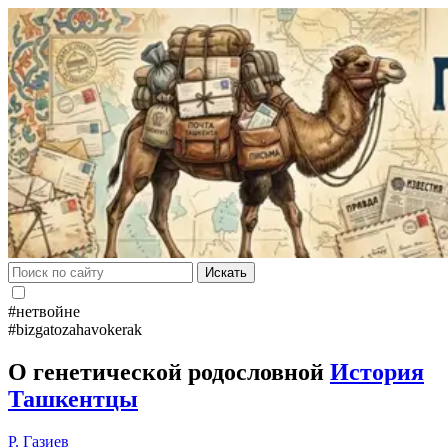
Искать
#нетвойне
#bizgatozahavokerak
О генетической родословной
История
Ташкентцы
Р. Газиев