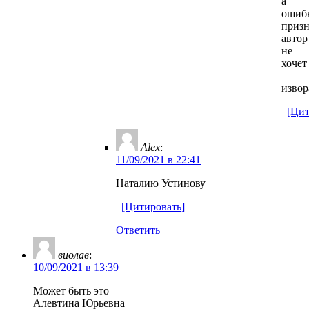
а
ошиб
призн
автор
не
хочет
—
извор
[Цит
Alex
:
11/09/2021 в 22:41
Наталию Устинову
[Цитировать]
Ответить
виолав
:
10/09/2021 в 13:39
Может быть это
Алевтина Юрьевна