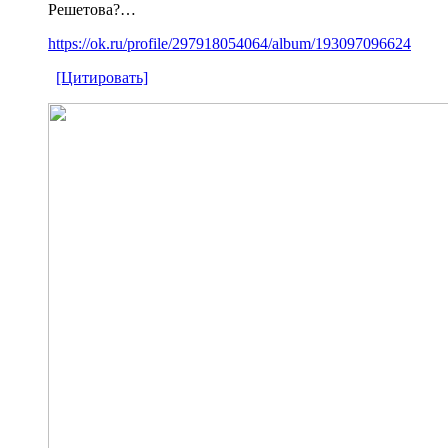
Решетова?…
https://ok.ru/profile/297918054064/album/193097096624
[Цитировать]