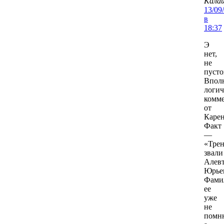
Кала
13/09
в
18:37
Э
нет,
не
пусто
Впол
логи
комм
от
Карен
Факт
—
«Трен
звали
Алев
Юрье
Фами
ее
уже
не
помн