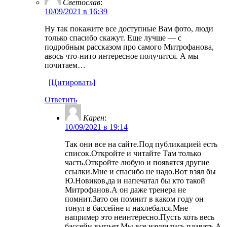
Светослав
:
10/09/2021 в 16:39
Ну так покажите все доступные Вам фото, люди
только спасибо скажут. Еще лучше — с
подробным рассказом про самого Митрофанова,
авось что-нито интересное получится. А мы
почитаем…
[Цитировать]
Ответить
Карен
:
10/09/2021 в 19:14
Так они все на сайте.Под публикацией есть
список.Откройте и читайте Там только
часть.Откройте любую и появятся другие
ссылки.Мне и спасибо не надо.Вот взял бы
Ю.Новиков,да и напечатал бы кто такой
Митрофанов.А он даже тренера не
помнит.Зато он помнит в каком году он
тонул в бассейне и нахлебался.Мне
например это неинтересно.Пусть хоть весь
бассейн выпьет.Мы все научились плавать.А