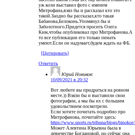
уж коли выставил фото с именем
Митрофана,взял бы и рассказал кто это
такой.Заодно бы рассказал,кто такая
Бабанова,Белоконь.Упомянул бы и
Заболотного.Придется просить Олега
Ким,чтобы опубликовал про Митрофанова.А
то все публикации его только пинать
умеют.Если он надумает,будем ждать на ФБ.
[Цитировать]
Ответить
Юрий Новиков
:
10/09/2021 в 20:32
Вот любите вы придраться на ровном
месте.)) Взяли бы и выставили свои
фотографии, а мы бы их с большим
удовольствием посмотрели.
Если хотите почитать подробно про
Митрофанова, почитайте здесь:
https://www.sports.ru/tribuna/blogs/binoko
Может Алевтина Юрьевна была в
девичестве Богдановой, но сейчас она