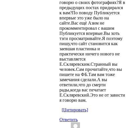
говорю о своих фотографиях?Я в
предыдущих постах придирался
к вам?По поводу Публикуется
впервые это уже было на
сайте.Вас ещё Азим не
прокомментировал с вашим
Публикуется впервые.Вы хоть
тэги просматривайте.Я поэтому
пишу,что сайт становится как
заевшая пластинка и
практически ничего нового не
выставляется
Е.Скляревским.Странный вы
человек.Сам прочитайте,что вы
пишете на ФБ.Там вам тоже
замечания сделали.А вы
ответили,что до смерти
рады,когда вас печатает
Е.Скляревский.Это не от зависти
я говорю вам.
[Цитировать]
Ответить