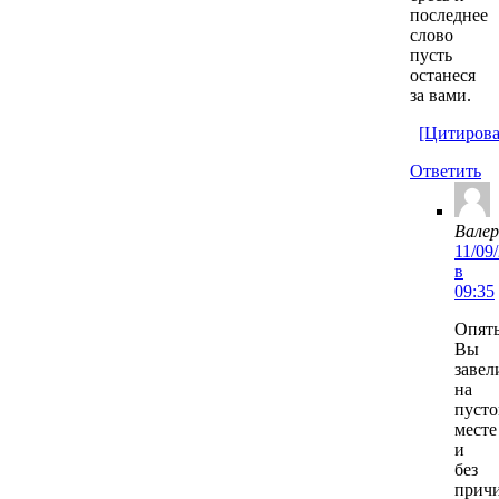
последнее
слово
пусть
останеся
за вами.
[Цитирова
Ответить
Валер
11/09
в
09:35
Опят
Вы
завел
на
пуст
месте
и
без
прич