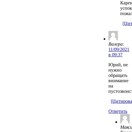
Карен
успок
пожал
[Цит
Валера
:
11/09/2021
в 09:37
Юрий, не
нужно
обращать
внимание
на
пустозвонс
[Цитирова
Ответить
Макс