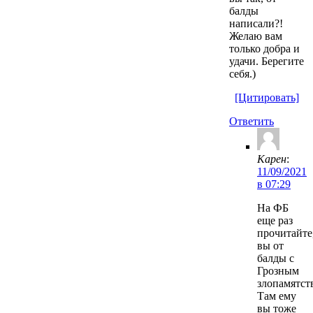
балды
написали?!
Желаю вам
только добра и
удачи. Берегите
себя.)
[Цитировать]
Ответить
Карен
:
11/09/2021
в 07:29
На ФБ
еще раз
прочитайте
вы от
балды с
Грозным
злопамятст
Там ему
вы тоже