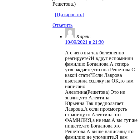
Решетова.)
[Цитировать]
Ответить
Карен
:
10/09/2021 в 21:30
А с чего вы так болезненно
реагируете?И вдруг вспомнили
фамилию Богданова.А теперь
утверждаете,что она Решетова.С
какой стати?Если Лаврова
выставила ссылку на ОК,то там
написано
Алевтина(Решетова).Это не
значит,что Алевтина
Юрьевна.Так предполагает
Лаврова.А если просмотреть
страницу,то Алевтина это
ФАМИЛИЯ,а не имя.А вы тут же
пишете,что Богданова это
Решетова.А выше написали,что
фамилию не упомните.Я вам