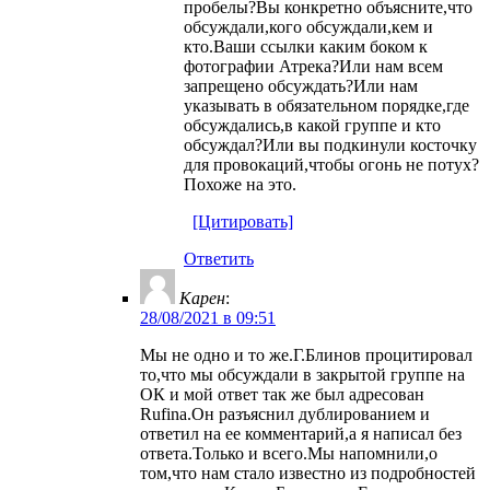
пробелы?Вы конкретно объясните,что
обсуждали,кого обсуждали,кем и
кто.Ваши ссылки каким боком к
фотографии Атрека?Или нам всем
запрещено обсуждать?Или нам
указывать в обязательном порядке,где
обсуждались,в какой группе и кто
обсуждал?Или вы подкинули косточку
для провокаций,чтобы огонь не потух?
Похоже на это.
[Цитировать]
Ответить
Карен
:
28/08/2021 в 09:51
Мы не одно и то же.Г.Блинов процитировал
то,что мы обсуждали в закрытой группе на
ОК и мой ответ так же был адресован
Rufina.Он разъяснил дублированием и
ответил на ее комментарий,а я написал без
ответа.Только и всего.Мы напомнили,о
том,что нам стало известно из подробностей