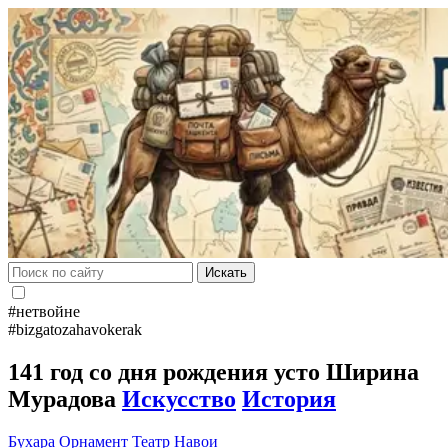
Искать
#нетвойне
#bizgatozahavokerak
141 год со дня рождения усто Ширина
Мурадова
Искусство
История
Бухара
Орнамент
Театр Навои